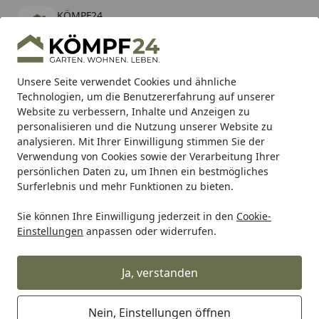
KÖMPF24
Öffnen
Banner schließen
KÖMPF24
kostenlos - Im App Store
Alle Produkte
Mein Konto
Wunschl
Eink
Unsere Seite verwendet Cookies und ähnliche
Technologien, um die Benutzererfahrung auf unserer
Hotline
4,81
/ 5
Suchen
Website zu verbessern, Inhalte und Anzeigen zu
personalisieren und die Nutzung unserer Website zu
analysieren. Mit Ihrer Einwilligung stimmen Sie der
Karibu Pools inkl. gratis Sandfilteranlage & Pool-
Verwendung von Cookies sowie der Verarbeitung Ihrer
Starterset (Gesamtwert bis 468,99€)
persönlichen Daten zu, um Ihnen ein bestmögliches
Surferlebnis und mehr Funktionen zu bieten.
Sie können Ihre Einwilligung jederzeit in den
Cookie-
Alles für den Garten
Gartenhaus
Zubehör für Gartenhäu
Einstellungen
anpassen oder widerrufen.
Startseite
Wolff Finnhaus Fußboden für WPC
Gartenhaus Modern A
Ja, verstanden
Nein, Einstellungen öffnen