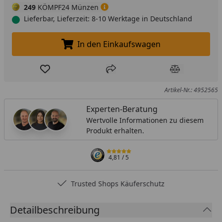
249
KÖMPF24 Münzen
Lieferbar, Lieferzeit: 8-10 Werktage in Deutschland
In den Einkaufswagen
In den Einkaufswagen legen
Produkt zur Wunschliste hinzufügen
Teilen
Produkt Ver
Artikel-Nr.: 4952565
Experten-Beratung
Wertvolle Informationen zu diesem
Produkt erhalten.
4,81
/ 5
Trusted Shops Käuferschutz
Detailbeschreibung