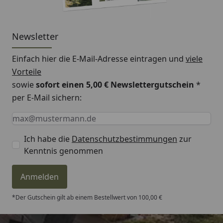
Newsletter
Einfach hier die E-Mail-Adresse eintragen und
viele
Vorteile
sowie
sofort einen 5,00 € Newslettergutschein
*
per E-Mail sichern:
Keine Eingabe erforderlich
Eingabe erforderlich
E-Mail *
Ich habe die
Datenschutzbestimmungen
zur
Kenntnis genommen
Anmelden
*Der Gutschein gilt ab einem Bestellwert von 100,00 €