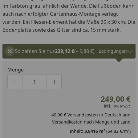
im Farbton grau, ähnlich der Wände. Die Fußboden kann
auch nach erfolgter Gartenhaus-Montage verlegt
werden.
Ein Fliesen-Element hat die Maße 30 x 30 cm. Die
Bodenplatte sowie das Gitter sind ca. 15 mm stark.
So zahlen Sie nur
239,12 €
(– 9,88 €)
Bedingungen
Menge
Produktmenge um eins verringern
Produktmenge manuell eingeben
Produktmenge um eins erhöhen
249,00 €
inkl. 19% MwSt.
49,00 € Versandkosten in Deutschland
Versandkosten nach Menge und Land
Inhalt:
3,8416 m²
(64,82 €/m²)