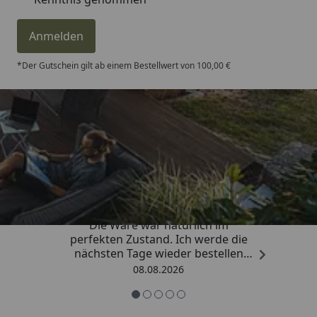
Dachrinnenbedarf
Dachrinnenset 402Ax
Anmelden
(optional erhältlich - siehe
Reiter "Zubehör")
*Der Gutschein gilt ab einem Bestellwert von 100,00 €
Bedarf
2 Stück
Rinneneinhang /
(optional erhältlich - siehe
Traufbleche
Reiter "Zubehör")
Trusted Shops
Montage
Montage zum günstigen
Festpreis möglich
4,81
/ 5
oder
Sorglos-Paket mit Montage
„Hervorragend schnelle Lieferung.
und besonderen Service-
Die Ware war natürlich im
Leistungen zum Festpreis
perfekten Zustand. Ich werde die
Weitere Informationen
nächsten Tage wieder bestellen
Grüße an die Belegschaft gute
08.08.2026
Packmaße
Vollholztür:
Arbeit👍🏾👍🏾“
Paket 1: 350 x 120 x 60 cm,
660 kg