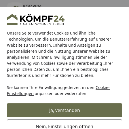
KÖMPF24
Öffnen
Banner schließen
KÖMPF24
kostenlos - Im App Store
Alle Produkte
Mein Konto
Wunschl
Eink
Unsere Seite verwendet Cookies und ähnliche
Technologien, um die Benutzererfahrung auf unserer
Hotline
4,81
/ 5
Suchen
Website zu verbessern, Inhalte und Anzeigen zu
personalisieren und die Nutzung unserer Website zu
analysieren. Mit Ihrer Einwilligung stimmen Sie der
Karibu Pools inkl. gratis Sandfilteranlage & Pool-
Verwendung von Cookies sowie der Verarbeitung Ihrer
Starterset (Gesamtwert bis 468,99€)
persönlichen Daten zu, um Ihnen ein bestmögliches
Surferlebnis und mehr Funktionen zu bieten.
Sie können Ihre Einwilligung jederzeit in den
Cookie-
Alles für den Garten
Gartenhaus
Gartenhäuser Holz
W
Einstellungen
anpassen oder widerrufen.
Startseite
Wolff Finnhaus Blockbohlenhaus
Pia 3030 - 34 mm
Ja, verstanden
Nein, Einstellungen öffnen