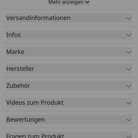
Mehr anzeigen
Vollholz-, Milchglas- oder Halbglastür erhältlich und
ermöglicht einen bequemen Zugang – ideal zur
Versandinformationen
Aufbewahrung von Gartengeräten, Fahrrädern oder
Spielzeug.
Infos
Ausführung: naturbelassen
Marke
Sockelmaß: 300 x 300 cm
Gesamtmaß: 340 x 340 cm
Hersteller
Pultdach-Gartenhaus in Top Qualität
Hochwertige Leimholzdoppeltür (verschiedene
Zubehör
Türmodelle)
Wahlweise als Vollholz-, Milchglas- oder
Videos zum Produkt
Halbglastür
34 mm Bohle mit Doppelnut
Bewertungen
18 mm Fußbodenbretter
Fragen zum Produkt
Tipp: Unter folgendem
Link
finden Sie unseren