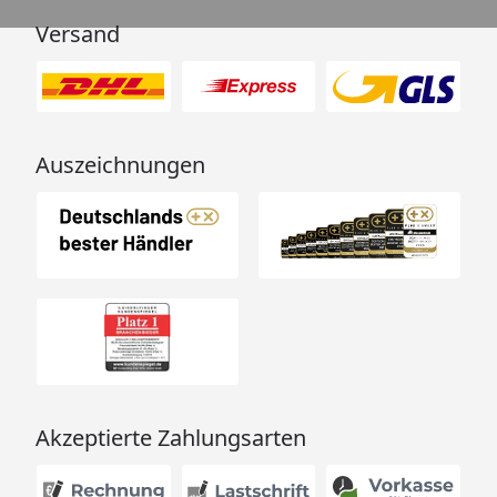
Paket 2: 210 x 100 x 40 cm,
Versand
75 kg, Gesamtgewicht: 735
kg
Halbglastür:
Paket 1: 350 x 120 x 65 cm,
Auszeichnungen
760 kg
Milchglastür:
Paket 1: 350 x 120 x 65 cm,
760 kg
Optionale Erweiterungen (siehe Reiter "Zubehör"):
Dachpappe
Dachschindeln
Akzeptierte Zahlungsarten
Kunststoff- Dachrinne