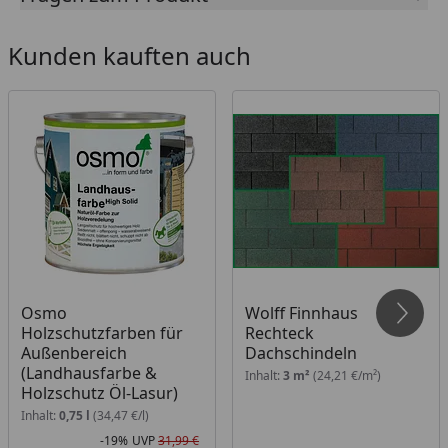
Kaufberater
, der Ihnen erklärt, welches Zubehör
für Ihren Gartenhauskauf erforderlich ist und
Kunden kauften auch
welches Zubehör Sie optional wählen können.
Ausführungen
naturbelassen
Innenmaß
293 x 293 cm
Sockelmaß
300 x 300 cm
Gesamtmaß
340 x 340 cm
Wandstärke
34 mm
Osmo
Wolff Finnhaus
Grundfläche
9 m²
Holzschutzfarben für
Rechteck
Außenbereich
Dachschindeln
Rauminhalt
18,1 m³
(Landhausfarbe &
Inhalt:
3 m²
(24,21 €/m²)
Holzschutz Öl-Lasur)
Wandhöhe vorne
217 / 205 cm
Inhalt:
0,75 l
(34,47 €/l)
/ hinten
-19%
UVP
31,99 €