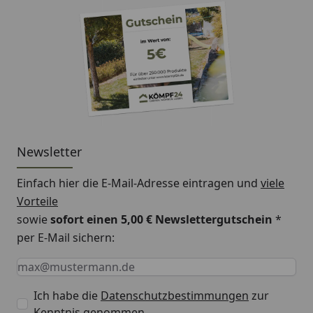
Fußbodenbretter
18 mm
Lagerhölzer
inklusive
imprägniert
Empfohlene
Selbstklebende Dachbahn
Dacheindeckung
auf Bitumenbasis
Dachbahnbedarf:
4 Rollen à 5 m²
Newsletter
Alternativ
Einfach hier die E-Mail-Adresse eintragen und
viele
EPDM Foliendach
Vorteile
sowie
sofort einen 5,00 € Newslettergutschein
*
Aluminium
Blendenabdeckung
per E-Mail sichern:
Bedarf:
Keine Eingabe erforderlich
Eingabe erforderlich
E-Mail *
6 Stück
(optional erhältlich - siehe
Ich habe die
Datenschutzbestimmungen
zur
Reiter "Zubehör")
Kenntnis genommen