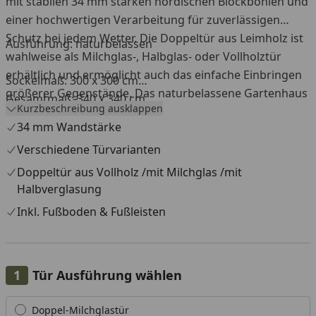
mit stabilen 34 mm starken nordischen Blockbohlen und
einer hochwertigen Verarbeitung für zuverlässigen
Schutz bei jedem Wetter. Die Doppeltür aus Leimholz ist
Ausführung: naturbelassen
wahlweise als Milchglas-, Halbglas- oder Vollholztür
erhältlich und ermöglicht auch das einfache Einbringen
Sockelmaß: 300 x 300 cm
größerer Gegenstände. Das naturbelassene Gartenhaus
Gesamtmaß: 340 x 340 cm
Kurzbeschreibung ausklappen
wird inklusive Fußboden und Fußleisten geliefert und
34 mm Wandstärke
eignet sich ideal zur Aufbewahrung von Gartengeräten,
Möbeln oder als gemütlicher Rückzugsort im Garten.
Verschiedene Türvarianten
Doppeltür aus Vollholz /mit Milchglas /mit
Halbverglasung
Inkl. Fußboden & Fußleisten
Tür Ausführung wählen
Alle anzeigen (3)
Doppel-Milchglastür