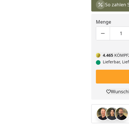
So zahlen 
Menge
Produktmen
Pro
4.465
KÖMPF
Lieferbar, Li
Wunschl
Pro