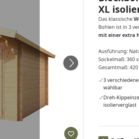
XL isolie
Das klassische
W
Bohlen ist in 3 v
mit einer extra
Ausführung: Nat
Sockelmaß: 360 x
Gesamtmaß: 420 x
3 verschieden
wählbar
Dreh-Kippeinze
isolierverglast
Produkt zur Wunschliste hi