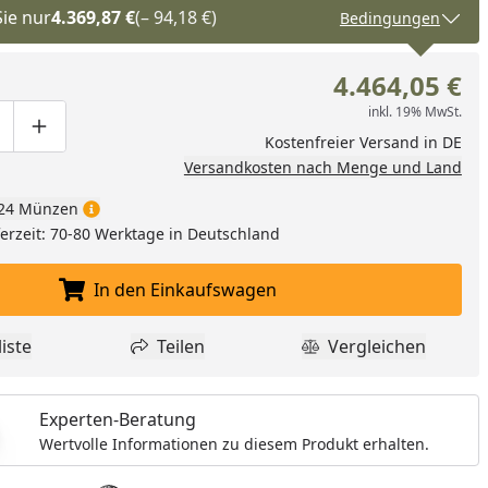
Sie nur
4.369,87 €
(– 94,18 €)
Bedingungen
4.464,05 €
inkl. 19% MwSt.
ge um eins verringern
duktmenge manuell eingeben
Produktmenge um eins erhöhen
Kostenfreier Versand in DE
Versandkosten nach Menge und Land
24 Münzen
eferzeit: 70-80 Werktage in Deutschland
In den Einkaufswagen
In den Einkaufswagen legen
iste
Teilen
Vergleichen
dukt zur Wunschliste hinzufügen
Teilen
Produkt Vergle
Experten-Beratung
Wertvolle Informationen zu diesem Produkt erhalten.