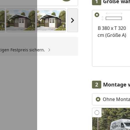
Größe wä
Alle anzeigen (3)
Nächstes Bild anzeigen
B 380 x T 320
cm (Größe A)
igen Festpreis sichern.
Montage 
Ohne Mont