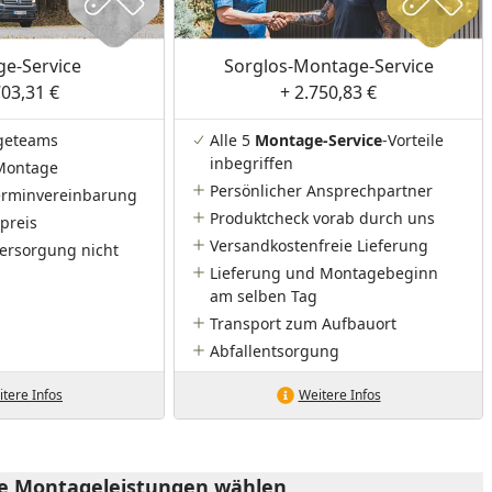
e-Service
Sorglos-Montage-Service
703,31 €
+ 2.750,83 €
geteams
Alle 5
Montage-Service
-Vorteile
inbegriffen
Montage
Persönlicher Ansprechpartner
Terminvereinbarung
Produktcheck vorab durch uns
preis
Versandkostenfreie Lieferung
ersorgung nicht
Lieferung und Montagebeginn
am selben Tag
Transport zum Aufbauort
Abfallentsorgung
tere Infos
Weitere Infos
he Montageleistungen wählen