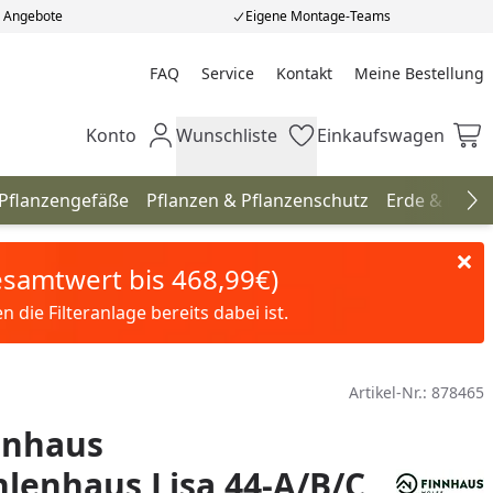
e Angebote
Eigene Montage-Teams
FAQ
Service
Kontakt
Meine Bestellung
Meine Bestellung
Konto
Wunschliste
Einkaufswagen
Mein Konto
Wunschliste
Einkaufswagen
 Pflanzengefäße
Pflanzen & Pflanzenschutz
Erde & Düng
Na
Gesamtwert bis 468,99€)
die Filteranlage bereits dabei ist.
Artikel-Nr.:
878465
nnhaus
lenhaus Lisa 44-A/B/C