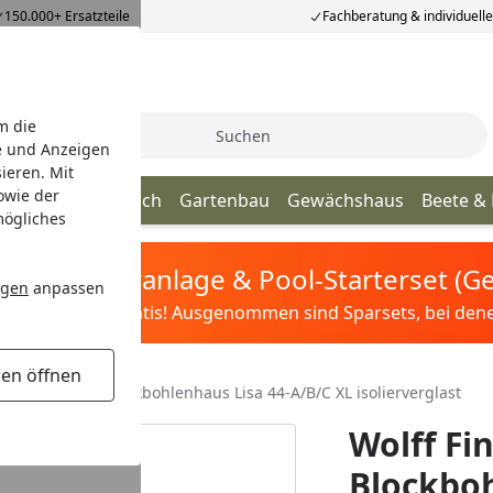
150.000+ Ersatzteile
Fachberatung & individuell
m die
Suche
e und Anzeigen
ieren. Mit
owie der
age
Terrassendach
Gartenbau
Gewächshaus
Beete &
mögliches
tis Sandfilteranlage & Pool-Starterset (
ngen
anpassen
ilter&Pflege gratis! Ausgenommen sind Sparsets, bei denen 
gen öffnen
olff Finnhaus Blockbohlenhaus Lisa 44-A/B/C XL isolierverglast
Wolff Fi
Blockboh