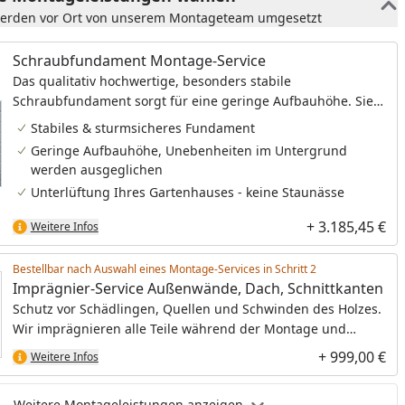
werden vor Ort von unserem Montageteam umgesetzt
Schraubfundament Montage-Service
Das qualitativ hochwertige, besonders stabile
Schraubfundament sorgt für eine geringe Aufbauhöhe. Sie
haben damit eine bequeme, niedrige Stufe und gleichzeitig
Stabiles & sturmsicheres Fundament
ein besonders langlebiges Fundament. Sie benötigen bei
Geringe Aufbauhöhe, Unebenheiten im Untergrund
dem Schraubfundament keine Gummi-Pads und
werden ausgeglichen
Sturmwinkel.
Unterlüftung Ihres Gartenhauses - keine Staunässe
+ 3.185,45 €
Weitere Infos
Bestellbar nach Auswahl eines Montage-Services in Schritt
Imprägnier-Service Außenwände, Dach, Schnittkanten
Schutz vor Schädlingen, Quellen und Schwinden des Holzes.
Wir imprägnieren alle Teile während der Montage und
schaffen so die optimale Grundlage für den Endanstrich.
+ 999,00 €
Weitere Infos
Weitere Montageleistungen anzeigen