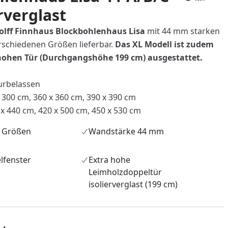
rverglast
olff Finnhaus Blockbohlenhaus Lisa
mit 44 mm starken
erschiedenen Größen lieferbar.
Das XL Modell ist zudem
 hohen Tür (Durchgangshöhe 199 cm) ausgestattet.
urbelassen
 300 cm, 360 x 360 cm, 390 x 390 cm
 440 cm, 420 x 500 cm, 450 x 530 cm
e Größen
Wandstärke 44 mm
lfenster
Extra hohe
Leimholzdoppeltür
isolierverglast (199 cm)
nzufügen