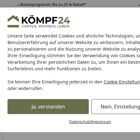
Bonusprogramm: Bis zu 25 % Rabatt*
Hotline
07051 / 9 22 22
4,81
/ 5
Mo-Fr. 8-16 Uhr
25.948 Bewertungen
Unsere Seite verwendet Cookies und ähnliche Technologien, u
Alle Produkte
Highlights
Tipps & Tricks
Alle Produkte
Benutzererfahrung auf unserer Website zu verbessern, Inhalt
zu personalisieren und die Nutzung unserer Website zu analys
Ihrer Einwilligung stimmen Sie der Verwendung von Cookies s
Garten
Gartenhaus
Gerätehaus
Carport & Gar
Verarbeitung Ihrer persönlichen Daten zu, um Ihnen ein best
Surferlebnis und mehr Funktionen zu bieten.
Karibu Pools inkl. gra
Sie können Ihre Einwilligung jederzeit in den
Cookie-Einstellu
oder widerrufen.
Dein Traumpool im Sorglos-Paket: F
Ja, verstanden
Nein, Einstellun
Alles für den Garten
Gartenhaus
Gartenhäuser Holz
W
Startseite
Datenschutz
Impressum