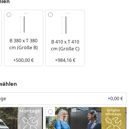
hlen
B 380 x T 380
B 410 x T 410
cm (Größe B)
cm (Größe C)
Youtube-Video
+500,00 €
+984,16 €
wählen
age
+0,00 €