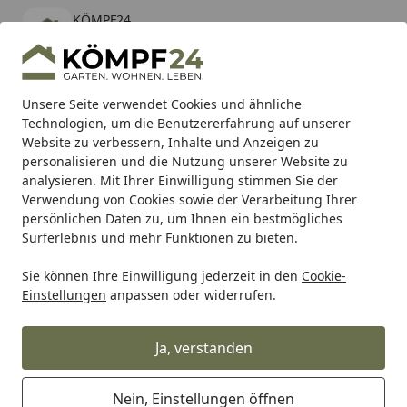
KÖMPF24
Öffnen
Banner schließen
KÖMPF24
kostenlos - Im App Store
Alle Produkte
Mein Konto
Wunschl
Eink
Unsere Seite verwendet Cookies und ähnliche
Technologien, um die Benutzererfahrung auf unserer
Hotline
4,81
/ 5
Suchen
Website zu verbessern, Inhalte und Anzeigen zu
personalisieren und die Nutzung unserer Website zu
analysieren. Mit Ihrer Einwilligung stimmen Sie der
Karibu Pools inkl. gratis Sandfilteranlage & Pool-
Verwendung von Cookies sowie der Verarbeitung Ihrer
Starterset (Gesamtwert bis 468,99€)
persönlichen Daten zu, um Ihnen ein bestmögliches
Surferlebnis und mehr Funktionen zu bieten.
Sie können Ihre Einwilligung jederzeit in den
Cookie-
Alles für den Garten
Gartengeräte & Gartenmaschinen
Einstellungen
anpassen oder widerrufen.
Startseite
WOLF-Garten - Blumenkelle LU-2K
Ja, verstanden
Nein, Einstellungen öffnen