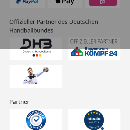
Offizieller Partner des Deutschen
Handballbundes
Partner