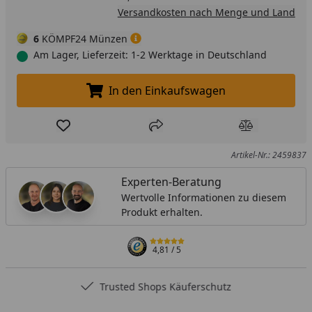
Versandkosten nach Menge und Land
6
KÖMPF24 Münzen
Am Lager, Lieferzeit: 1-2 Werktage in Deutschland
In den Einkaufswagen
In den Einkaufswagen legen
Produkt zur Wunschliste hinzufügen
Teilen
Produkt Ver
Artikel-Nr.: 2459837
Experten-Beratung
Wertvolle Informationen zu diesem
Produkt erhalten.
4,81
/ 5
Trusted Shops Käuferschutz