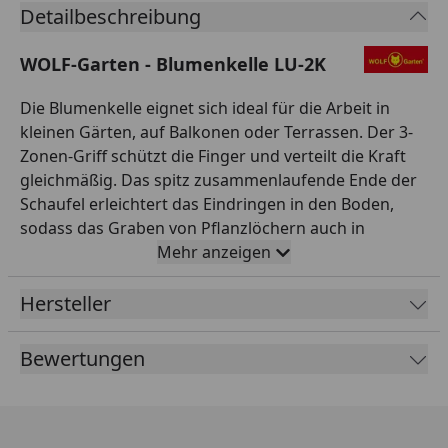
Detailbeschreibung
WOLF-Garten - Blumenkelle LU-2K
Die Blumenkelle eignet sich ideal für die Arbeit in
kleinen Gärten, auf Balkonen oder Terrassen. Der 3-
Zonen-Griff schützt die Finger und verteilt die Kraft
gleichmäßig. Das spitz zusammenlaufende Ende der
Schaufel erleichtert das Eindringen in den Boden,
sodass das Graben von Pflanzlöchern auch in
schweren Böden zum Kinderspiel wird.
Mehr anzeigen
Unkrautstecher, Grubber, Fugenkratzer und Co. aus
der Premium-Kleingeräte-Serie zeichnen sich dabei
Hersteller
durch eine besondere Hochwertigkeit in puncto
Materialien, Funktionalität und Verarbeitung aus.
Bewertungen
Made in Germany | 35 Jahre Garantie