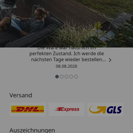
Trusted Shops
4,81
/ 5
„Hervorragend schnelle Lieferung.
Die Ware war natürlich im
perfekten Zustand. Ich werde die
nächsten Tage wieder bestellen
Grüße an die Belegschaft gute
08.08.2026
Arbeit👍🏾👍🏾“
Versand
Auszeichnungen