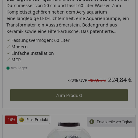
Durchmesser von 50 cm und fasst 60 Liter Wasser. Zum
Komplettset gehören neben dem Acrylaquarium
eine langlebige LED-Lichteinheit, eine Aquarienpumpe, ein
Transformator, ein Ausströmerstein, Bodengrund aus
Keramik sowie eine Filterkartusche. Das patentierte
Filtersystem ist am Boden im schwarzen Fuß des Aquariums
Fassungsvermögen: 60 Liter
verborgen.
Modern
Einfache Installation
MCR
Am Lager
Produkt am Lager
224,84 €
Aktueller Preis
Rabatt in Prozent
Ursprünglicher Preis
-22%
UVP
289,95 €
Zum Produkt
-16%
Plus-Produkt
Ersatzteile verfügbar