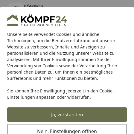
KÖMPF24
Öffnen
Banner schließen
KÖMPF24
kostenlos - Im App Store
Alle Produkte
Mein Konto
Wunschl
Eink
Unsere Seite verwendet Cookies und ähnliche
Technologien, um die Benutzererfahrung auf unserer
Hotline
4,81
/ 5
Suchen
Website zu verbessern, Inhalte und Anzeigen zu
personalisieren und die Nutzung unserer Website zu
analysieren. Mit Ihrer Einwilligung stimmen Sie der
Karibu Pools inkl. gratis Sandfilteranlage & Pool-
Verwendung von Cookies sowie der Verarbeitung Ihrer
Starterset (Gesamtwert bis 468,99€)
persönlichen Daten zu, um Ihnen ein bestmögliches
Surferlebnis und mehr Funktionen zu bieten.
Wohnen & Haushalt
Wohndekoration
Deko Aquarien & 
Sie können Ihre Einwilligung jederzeit in den
Cookie-
Startseite
Einstellungen
anpassen oder widerrufen.
Aquarium Classic LED
Ja, verstanden
Ihre Artikelübersicht
Nein, Einstellungen öffnen