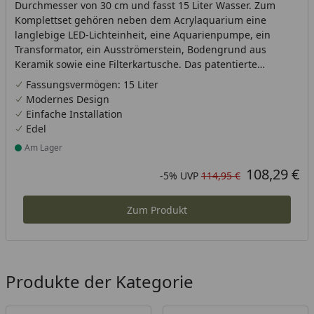
Durchmesser von 30 cm und fasst 15 Liter Wasser. Zum
Komplettset gehören neben dem Acrylaquarium eine
langlebige LED-Lichteinheit, eine Aquarienpumpe, ein
Transformator, ein Ausströmerstein, Bodengrund aus
Keramik sowie eine Filterkartusche. Das patentierte
Filtersystem ist am Boden im schwarzen Fuß des Aquariums
Fassungsvermögen: 15 Liter
verborgen.
Modernes Design
Einfache Installation
Edel
Am Lager
Produkt am Lager
108,29 €
Aktueller Preis
Rabatt in Prozent
Ursprünglicher Preis
-5%
UVP
114,95 €
Zum Produkt
Produkte der Kategorie