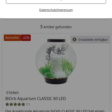
Kategorien
Datenschutz
Impressum
Filter / Sortierung
3
Artikel gefunden
Bestseller
-22%
Ersatzteile verfügbar
3 Farben
BiOrb Aquarium CLASSIC 60 LED
(1)
Das kugelrunde Aquarium biOrb CLASSIC 60 LED hat einen