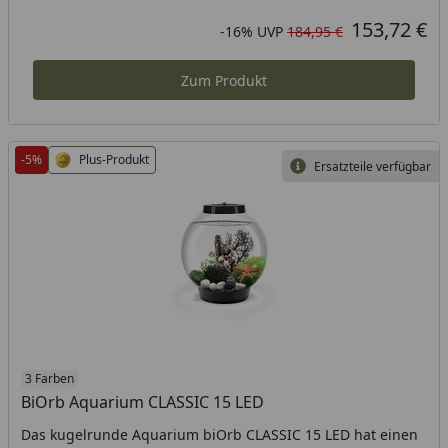
Produkt am Lager
153,72 €
Aktueller Preis
Rabatt in Prozent
Ursprünglicher Preis
-16%
UVP
184,95 €
Zum Produkt
-5%
Plus-Produkt
Ersatzteile verfügbar
3 Farben
BiOrb Aquarium CLASSIC 15 LED
Das kugelrunde Aquarium biOrb CLASSIC 15 LED hat einen