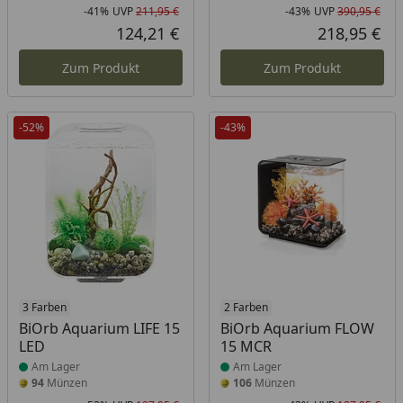
-41%
UVP
211,95 €
-43%
UVP
390,95 €
Rabatt in Prozent
Ursprünglicher Preis
Rab
Urs
124,21 €
218,95 €
Aktueller Preis
Akt
Zum Produkt
Zum Produkt
-52%
-43%
Produkt am Lager
3 Farben
Produkt am Lager
2 Farben
BiOrb Aquarium LIFE 15
BiOrb Aquarium FLOW
LED
15 MCR
Am Lager
Am Lager
94
Münzen
106
Münzen