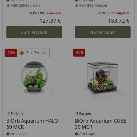
128
255
Münzen
154
308
Münzen
-43%
UVP
224,95 €
-16%
UVP
184,95 €
Rabatt in Prozent
Ursprünglicher Preis
Rab
Urs
127,37 €
153,72 €
Aktueller Preis
Akt
Zum Produkt
Zum Produkt
-40%
-20%
Plus-Produkt
Produkt am Lager
2 Farben
Produkt am Lager
3 Farben
BiOrb Aquarium HALO
BiOrb Aquarium CUBE
60 MCR
30 MCR
Am Lager
Am Lager