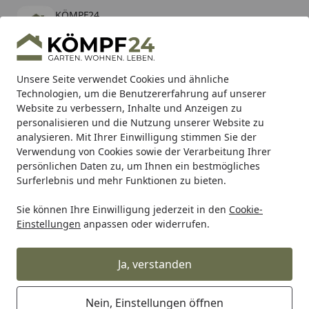
KÖMPF24
Öffnen
Banner schließen
KÖMPF24
kostenlos - Im App Store
Alle Produkte
Mein Konto
Wunschl
Eink
Unsere Seite verwendet Cookies und ähnliche
Technologien, um die Benutzererfahrung auf unserer
Hotline
4,81
/ 5
Suchen
Website zu verbessern, Inhalte und Anzeigen zu
personalisieren und die Nutzung unserer Website zu
analysieren. Mit Ihrer Einwilligung stimmen Sie der
Karibu Pools inkl. gratis Sandfilteranlage & Pool-
Verwendung von Cookies sowie der Verarbeitung Ihrer
Starterset (Gesamtwert bis 468,99€)
persönlichen Daten zu, um Ihnen ein bestmögliches
Surferlebnis und mehr Funktionen zu bieten.
Wohnen & Haushalt
Wohndekoration
Deko Aquarien & 
Sie können Ihre Einwilligung jederzeit in den
Cookie-
Startseite
Einstellungen
anpassen oder widerrufen.
Deko Aquarien & Zubehör
Ja, verstanden
Wählen Sie Ihre Wunschkategorie
Nein, Einstellungen öffnen