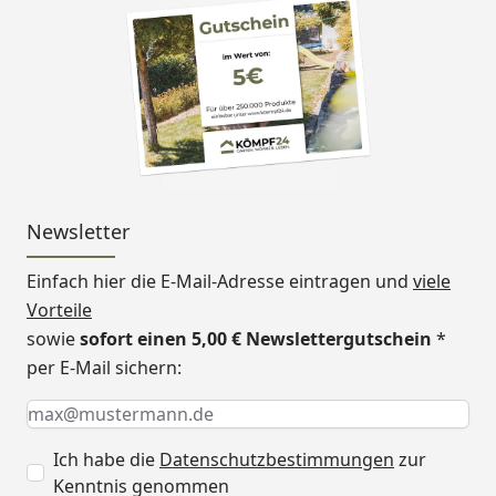
Newsletter
Einfach hier die E-Mail-Adresse eintragen und
viele
Vorteile
sowie
sofort einen 5,00 € Newslettergutschein
*
per E-Mail sichern:
Keine Eingabe erforderlich
Eingabe erforderlich
E-Mail *
Ich habe die
Datenschutzbestimmungen
zur
Kenntnis genommen