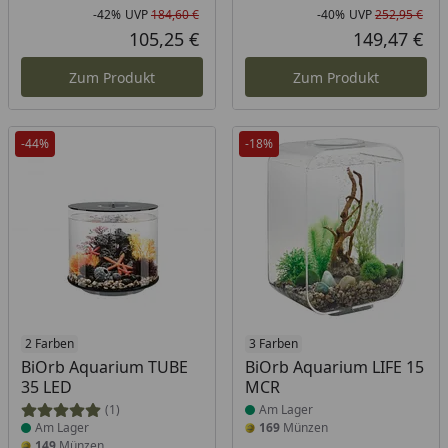
-42%
UVP
184,60 €
-40%
UVP
252,95 €
Rabatt in Prozent
Ursprünglicher Preis
Rab
Urs
105,25 €
149,47 €
Aktueller Preis
Akt
Zum Produkt
Zum Produkt
-44%
-18%
Produkt am Lager
2 Farben
Produkt am Lager
3 Farben
BiOrb Aquarium TUBE
BiOrb Aquarium LIFE 15
35 LED
MCR
(1)
Am Lager
Am Lager
169
Münzen
149
Münzen