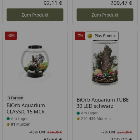
Rabatt in Prozent
Ursprünglicher Preis
Rab
Urs
92,11 €
209,47 €
Aktueller Preis
Akt
Zum Produkt
Zum Produkt
-48%
-7%
Plus-Produkt
Produkt am Lager
3 Farben
Produkt am Lager
BiOrb Aquarium TUBE
BiOrb Aquarium
30 LED schwarz
CLASSIC 15 MCR
Am Lager
Am Lager
210
420
Münzen
81
Münzen
-48%
UVP
154,95 €
-7%
UVP
227,95 €
Rabatt in Prozent
Ursprünglicher Preis
Rab
Urs
80,53 €
209,90 €