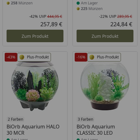
258
Münzen
Am Lager
225
Münzen
-42%
UVP
444,95 €
-22%
UVP
289,95 €
Rabatt in Prozent
Ursprünglicher Preis
Rab
Urs
257,89 €
224,84 €
Aktueller Preis
Akt
Zum Produkt
Zum Produkt
-43%
Plus-Produkt
-16%
Plus-Produkt
Produkt am Lager
2 Farben
Produkt am Lager
3 Farben
BiOrb Aquarium HALO
BiOrb Aquarium
30 MCR
CLASSIC 30 LED
Am Lager
Am Lager