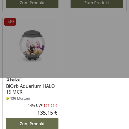
Zum Produkt
Zum Produkt
-14%
2 Farben
BiOrb Aquarium HALO
15 MCR
136
Münzen
-14%
UVP
157,95 €
Rabatt in Prozent
Ursprünglicher Preis
135,15 €
Aktueller Preis
Zum Produkt