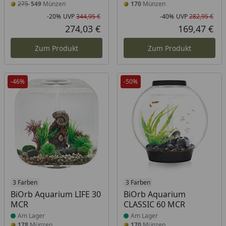
275
549
Münzen
170
Münzen
-20%
UVP
344,95 €
-40%
UVP
282,95 €
Rabatt in Prozent
Ursprünglicher Preis
Rab
Urs
274,03 €
169,47 €
Aktueller Preis
Akt
Zum Produkt
Zum Produkt
-46%
-50%
Produkt am Lager
3 Farben
Produkt am Lager
3 Farben
BiOrb Aquarium LIFE 30
BiOrb Aquarium
MCR
CLASSIC 60 MCR
Am Lager
Am Lager
178
Münzen
170
Münzen