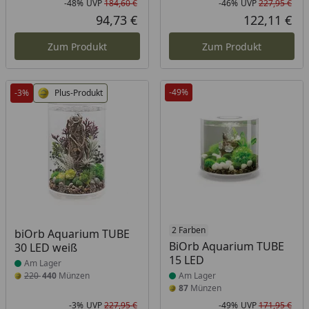
-48%
UVP
184,60 €
-46%
UVP
227,95 €
Rabatt in Prozent
Ursprünglicher Preis
Rab
Urs
94,73 €
122,11 €
Aktueller Preis
Akt
Zum Produkt
Zum Produkt
-49%
-3%
Plus-Produkt
Produkt am Lager
Produkt am Lager
2 Farben
biOrb Aquarium TUBE
BiOrb Aquarium TUBE
30 LED weiß
15 LED
Am Lager
220
440
Münzen
Am Lager
87
Münzen
-3%
UVP
227,95 €
-49%
UVP
171,95 €