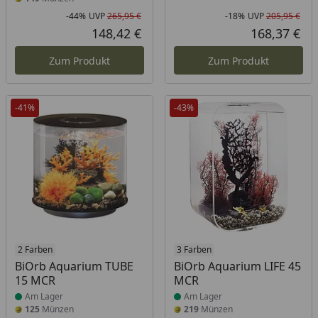
-44%
UVP
265,95 €
-18%
UVP
205,95 €
Rabatt in Prozent
Ursprünglicher Preis
Rab
Urs
148,42 €
168,37 €
Aktueller Preis
Akt
Zum Produkt
Zum Produkt
-41%
-43%
Produkt am Lager
2 Farben
Produkt am Lager
3 Farben
BiOrb Aquarium TUBE
BiOrb Aquarium LIFE 45
15 MCR
MCR
Am Lager
Am Lager
125
Münzen
219
Münzen