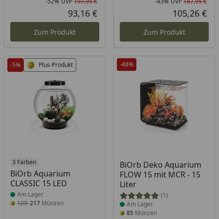
-52%
UVP
197,95 €
-43%
UVP
187,95 €
Rabatt in Prozent
Ursprünglicher Preis
Rab
Urs
93,16 €
105,26 €
Aktueller Preis
Akt
Zum Produkt
Zum Produkt
-48%
-5%
Plus-Produkt
Produkt am Lager
3 Farben
Produkt am Lager
BiOrb Deko Aquarium
BiOrb Aquarium
FLOW 15 mit MCR - 15
CLASSIC 15 LED
Liter
Am Lager
(1)
109
217
Münzen
Am Lager
85
Münzen