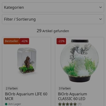
Kategorien
Filter / Sortierung
29
Artikel gefunden
Bestseller
-42%
-22%
Produkt am Lager
2 Farben
Produkt am Lager
3 Farben
BiOrb Aquarium LIFE 60
BiOrb Aquarium
MCR
CLASSIC 60 LED
Am Lager
(1)