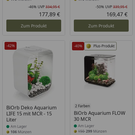
-46%
UVP
334,95 €
-50%
UVP
339,95 €
Rabatt in Prozent
Ursprünglicher Preis
Rab
Urs
177,89 €
169,47 €
Aktueller Preis
Akt
Zum Produkt
Zum Produkt
-42%
-40%
Plus-Produkt
Produkt am Lager
Produkt am Lager
2 Farben
BiOrb Deko Aquarium
BiOrb Aquarium FLOW
LIFE 15 mit MCR - 15
30 MCR
Liter
Am Lager
Am Lager
150
299
Münzen
106
Münzen