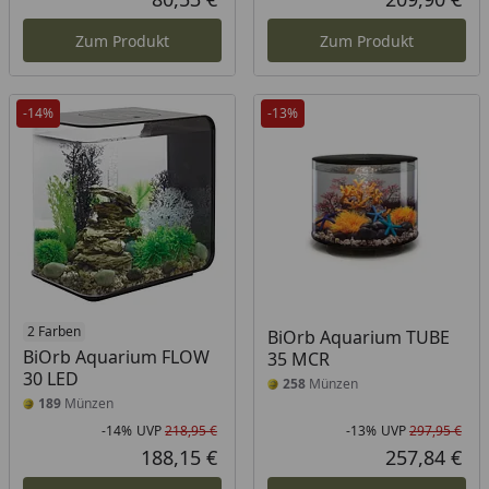
Aktueller Preis
Akt
Zum Produkt
Zum Produkt
-14%
-13%
2 Farben
BiOrb Aquarium TUBE
BiOrb Aquarium FLOW
35 MCR
30 LED
258
Münzen
189
Münzen
-14%
UVP
218,95 €
-13%
UVP
297,95 €
Rabatt in Prozent
Ursprünglicher Preis
Rab
Urs
188,15 €
257,84 €
Aktueller Preis
Akt