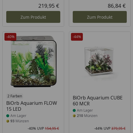
Rabatt in Prozent
Ursprünglicher Preis
Rab
Urs
219,95 €
86,84 €
Aktueller Preis
Akt
Zum Produkt
Zum Produkt
-40%
-44%
Produkt am Lager
2 Farben
Produkt am Lager
BiOrb Aquarium CUBE
BiOrb Aquarium FLOW
60 MCR
15 LED
Am Lager
Am Lager
210
Münzen
93
Münzen
-40%
UVP
154,95 €
-44%
UVP
379,95 €