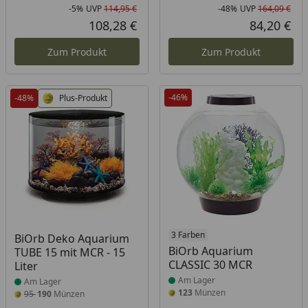
-5%
UVP
114,95 €
-48%
UVP
164,09 €
Rabatt in Prozent
Ursprünglicher Preis
Rab
Urs
108,28 €
84,20 €
Aktueller Preis
Akt
Zum Produkt
Zum Produkt
-46%
-48%
Plus-Produkt
Produkt am Lager
Produkt am Lager
3 Farben
BiOrb Deko Aquarium
BiOrb Aquarium
TUBE 15 mit MCR - 15
CLASSIC 30 MCR
Liter
Am Lager
Am Lager
123
Münzen
95
190
Münzen