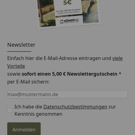
Newsletter
Einfach hier die E-Mail-Adresse eintragen und
viele
Vorteile
sowie
sofort einen 5,00 € Newslettergutschein
*
per E-Mail sichern:
Keine Eingabe erforderlich
Eingabe erforderlich
E-Mail *
Ich habe die
Datenschutzbestimmungen
zur
Kenntnis genommen
Anmelden