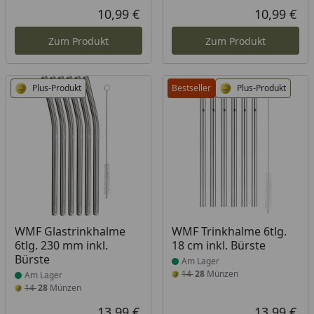
10,99 €
10,99 €
Aktueller Preis
Akt
Zum Produkt
Zum Produkt
Plus-Produkt
Bestseller
Plus-Produkt
Produkt am Lager
Produkt am Lager
WMF Glastrinkhalme
WMF Trinkhalme 6tlg.
6tlg. 230 mm inkl.
18 cm inkl. Bürste
Bürste
Am Lager
14
28
Münzen
Am Lager
14
28
Münzen
13,99 €
13,99 €