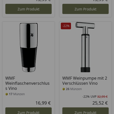
Aktueller Preis
Akt
Zum Produkt
Zum Produkt
-22%
WMF
WMF Weinpumpe mit 2
Weinflaschenverschlus
Verschlüssen Vino
s Vino
26
Münzen
17
Münzen
-22%
UVP
32,99 €
Rab
Urs
16,99 €
25,52 €
Aktueller Preis
Akt
Zum Produkt
Zum Produkt