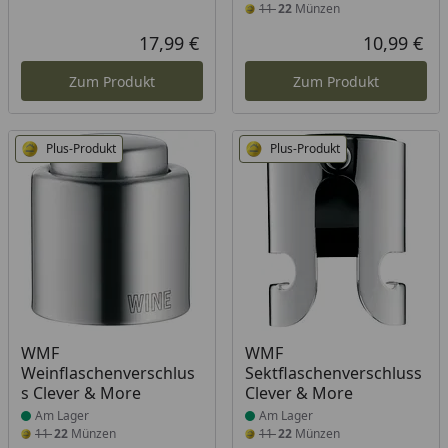
11
22
Münzen
17,99 €
10,99 €
Aktueller Preis
Akt
Zum Produkt
Zum Produkt
Plus-Produkt
Plus-Produkt
Produkt am Lager
Produkt am Lager
WMF
WMF
Weinflaschenverschlus
Sektflaschenverschluss
s Clever & More
Clever & More
Am Lager
Am Lager
11
22
Münzen
11
22
Münzen