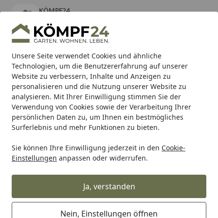
KÖMPF24
Öffnen
Banner schließen
KÖMPF24
kostenlos - Im App Store
Alle Produkte
Mein Konto
Wunschl
Eink
Unsere Seite verwendet Cookies und ähnliche
Technologien, um die Benutzererfahrung auf unserer
Hotline
4,81
/ 5
Suchen
Website zu verbessern, Inhalte und Anzeigen zu
personalisieren und die Nutzung unserer Website zu
analysieren. Mit Ihrer Einwilligung stimmen Sie der
Karibu Pools inkl. gratis Sandfilteranlage & Pool-
Verwendung von Cookies sowie der Verarbeitung Ihrer
Starterset (Gesamtwert bis 468,99€)
persönlichen Daten zu, um Ihnen ein bestmögliches
Surferlebnis und mehr Funktionen zu bieten.
Wohnen & Haushalt
Küche & Esszimmer
Bar & Wein
W
Sie können Ihre Einwilligung jederzeit in den
Cookie-
Startseite
Einstellungen
anpassen oder widerrufen.
Weiterer Barbedarf & Weinbedarf
Ja, verstanden
Ihre Artikelübersicht
Nein, Einstellungen öffnen