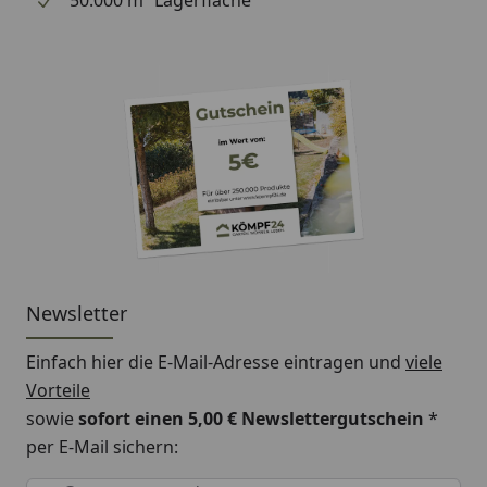
Newsletter
Einfach hier die E-Mail-Adresse eintragen und
viele
Vorteile
sowie
sofort einen 5,00 € Newslettergutschein
*
per E-Mail sichern:
Keine Eingabe erforderlich
Eingabe erforderlich
E-Mail *