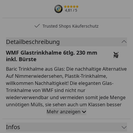
4,81
/ 5
Trusted Shops Käuferschutz
Detailbeschreibung
WMF Glastrinkhalme 6tlg. 230 mm
inkl. Bürste
Baric Trinkhalme aus Glas: Die nachhaltige Alternative
Auf Nimmerwiedersehen, Plastik-Trinkhalme,
willkommen Nachhaltigkeit! Die eleganten Glas-
Trinkhalme von WMF sind nicht nur
wiederverwendbar und vermeiden somit jede Menge
unnötigen Mülls, sie sehen auch um Klassen besser
aus und sind bei der Bewirtung von Gästen um ein
Mehr anzeigen
Vielfaches stilvoller. Gefertigt aus hochwertigem
sowie absolut geschmacks- und geruchsneutralem
Infos
Borosilikatglas eignen sie sich sowohl für heiße als