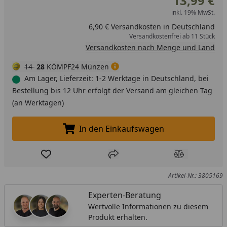
13,99 €
eine praktische Reinigungsbürste mit dabei.
inkl. 19% MwSt.
6,90 € Versandkosten in Deutschland
Versandkostenfrei ab 11 Stück
Versandkosten nach Menge und Land
14
28
KÖMPF24 Münzen
Am Lager, Lieferzeit: 1-2 Werktage in Deutschland, bei
Bestellung bis 12 Uhr erfolgt der Versand am gleichen Tag
(an Werktagen)
In den Einkaufswagen
In den Einkaufswagen legen
Produkt zur Wunschliste hinzufügen
Teilen
Produkt Ver
Artikel-Nr.: 3805169
Experten-Beratung
Wertvolle Informationen zu diesem
Produkt erhalten.