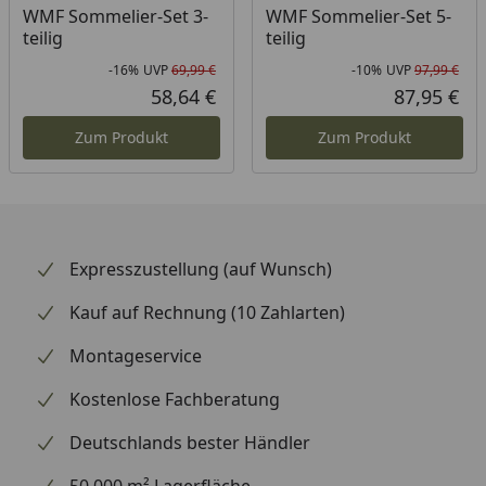
WMF Sommelier-Set 3-
WMF Sommelier-Set 5-
teilig
teilig
-16%
UVP
69,99 €
-10%
UVP
97,99 €
Rabatt in Prozent
Ursprünglicher Preis
Rab
Urs
58,64 €
87,95 €
Aktueller Preis
Akt
Zum Produkt
Zum Produkt
Expresszustellung (auf Wunsch)
Kauf auf Rechnung (10 Zahlarten)
Montageservice
Kostenlose Fachberatung
Deutschlands bester Händler
50.000 m² Lagerfläche