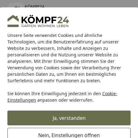
KÖMPF24
Öffnen
Banner schließen
KÖMPF24
kostenlos - Im App Store
Alle Produkte
Mein Konto
Wunschl
Eink
Unsere Seite verwendet Cookies und ähnliche
Technologien, um die Benutzererfahrung auf unserer
Hotline
4,81
/ 5
Suchen
Website zu verbessern, Inhalte und Anzeigen zu
personalisieren und die Nutzung unserer Website zu
analysieren. Mit Ihrer Einwilligung stimmen Sie der
Karibu Pools inkl. gratis Sandfilteranlage & Pool-
Verwendung von Cookies sowie der Verarbeitung Ihrer
Starterset (Gesamtwert bis 468,99€)
persönlichen Daten zu, um Ihnen ein bestmögliches
Surferlebnis und mehr Funktionen zu bieten.
Sie können Ihre Einwilligung jederzeit in den
Cookie-
WMF
WMF Tischgedeck
WMF Gläser
WMF Glastrinkhal
Einstellungen
anpassen oder widerrufen.
Startseite
WMF Glastrinkhalme 6tlg. 230 mm
inkl. Bürste
Ja, verstanden
Nein, Einstellungen öffnen