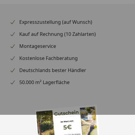
Expresszustellung (auf Wunsch)
Kauf auf Rechnung (10 Zahlarten)
Montageservice
Kostenlose Fachberatung
Deutschlands bester Händler
50.000 m² Lagerfläche