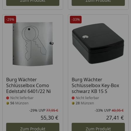
Zum Produkt
Zum Produkt
-29%
-33%
Produkt nicht lieferbar
Produkt nicht lieferbar
Burg Wächter
Burg Wächter
Schlüsselbox Como
Schlüsselbox Key-Box
Edelstahl 6401/22 Ni
schwarz KB 15 S
Nicht lieferbar
Nicht lieferbar
56
Münzen
28
Münzen
-29%
UVP
77,95 €
-33%
UVP
40,95 €
Rabatt in Prozent
Ursprünglicher Preis
Rab
Urs
55,30 €
27,41 €
Aktueller Preis
Akt
Zum Produkt
Zum Produkt