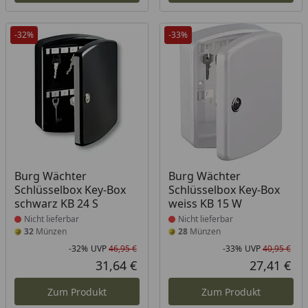
-32%
-33%
Produkt nicht lieferbar
Produkt nicht lieferbar
Burg Wächter
Burg Wächter
Schlüsselbox Key-Box
Schlüsselbox Key-Box
schwarz KB 24 S
weiss KB 15 W
Nicht lieferbar
Nicht lieferbar
32
Münzen
28
Münzen
-32%
UVP
46,95 €
-33%
UVP
40,95 €
Rabatt in Prozent
Ursprünglicher Preis
Rab
Urs
31,64 €
27,41 €
Aktueller Preis
Akt
Zum Produkt
Zum Produkt