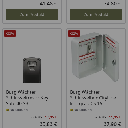
Rabatt in Prozent
Ursprünglicher Preis
Rab
Urs
41,48 €
74,80 €
Aktueller Preis
Akt
Zum Produkt
Zum Produkt
-33%
-32%
Burg Wächter
Burg Wächter
Schlüsseltresor Key
Schlüsselbox CityLine
Safe 40 SB
lichtgrau CS 15
36
Münzen
38
Münzen
-33%
UVP
53,95 €
-32%
UVP
55,95 €
Rabatt in Prozent
Ursprünglicher Preis
Rab
Urs
35,83 €
37,90 €
Aktueller Preis
Akt