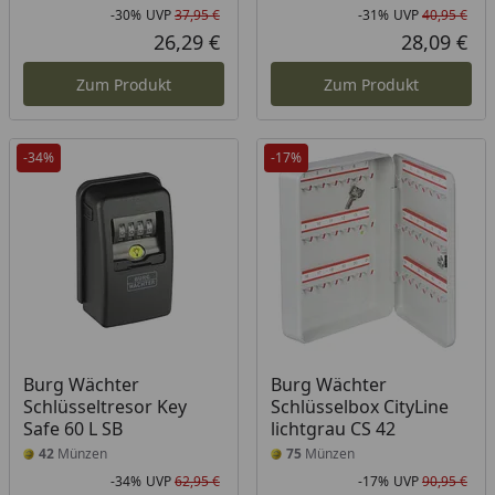
-30%
UVP
37,95 €
-31%
UVP
40,95 €
Rabatt in Prozent
Ursprünglicher Preis
Rab
Urs
26,29 €
28,09 €
Aktueller Preis
Akt
Zum Produkt
Zum Produkt
-34%
-17%
Burg Wächter
Burg Wächter
Schlüsseltresor Key
Schlüsselbox CityLine
Safe 60 L SB
lichtgrau CS 42
42
Münzen
75
Münzen
-34%
UVP
62,95 €
-17%
UVP
90,95 €