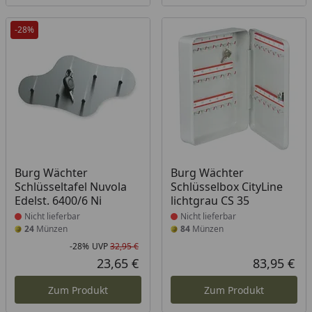
-28%
Produkt nicht lieferbar
Produkt nicht lieferbar
Burg Wächter
Burg Wächter
Schlüsseltafel Nuvola
Schlüsselbox CityLine
Edelst. 6400/6 Ni
lichtgrau CS 35
Nicht lieferbar
Nicht lieferbar
24
Münzen
84
Münzen
-28%
UVP
32,95 €
Rabatt in Prozent
Ursprünglicher Preis
23,65 €
83,95 €
Aktueller Preis
Akt
Zum Produkt
Zum Produkt