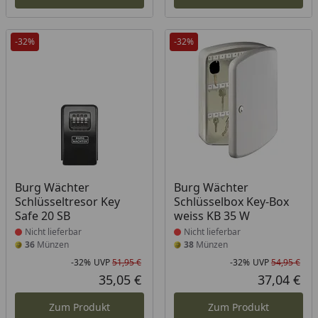
-32%
-32%
Produkt nicht lieferbar
Produkt nicht lieferbar
Burg Wächter
Burg Wächter
Schlüsseltresor Key
Schlüsselbox Key-Box
Safe 20 SB
weiss KB 35 W
Nicht lieferbar
Nicht lieferbar
36
Münzen
38
Münzen
-32%
UVP
51,95 €
-32%
UVP
54,95 €
Rabatt in Prozent
Ursprünglicher Preis
Rab
Urs
35,05 €
37,04 €
Aktueller Preis
Akt
Zum Produkt
Zum Produkt