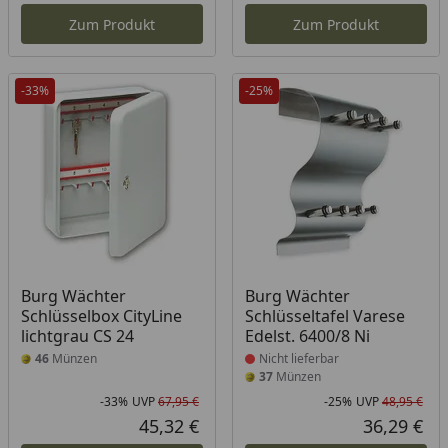
Zum Produkt
Zum Produkt
-33%
-25%
Produkt nicht lieferbar
Burg Wächter
Burg Wächter
Schlüsselbox CityLine
Schlüsseltafel Varese
lichtgrau CS 24
Edelst. 6400/8 Ni
46
Münzen
Nicht lieferbar
37
Münzen
-33%
UVP
67,95 €
-25%
UVP
48,95 €
Rabatt in Prozent
Ursprünglicher Preis
Rab
Urs
45,32 €
36,29 €
Aktueller Preis
Akt