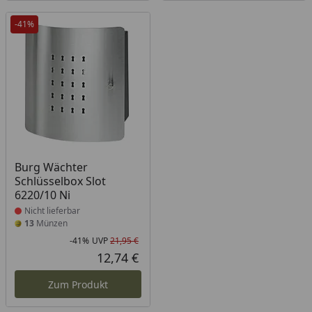
-41%
Produkt nicht lieferbar
Burg Wächter
Schlüsselbox Slot
6220/10 Ni
Nicht lieferbar
13
Münzen
-41%
UVP
21,95 €
Rabatt in Prozent
Ursprünglicher Preis
12,74 €
Aktueller Preis
Zum Produkt