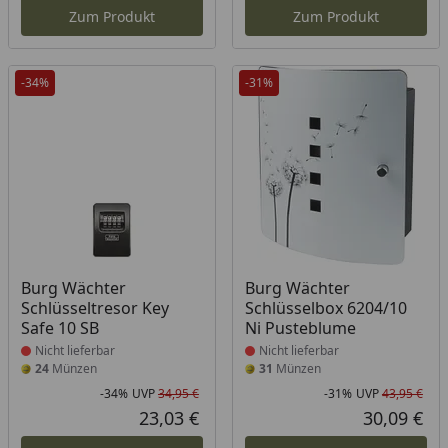
Zum Produkt
Zum Produkt
-34%
-31%
Produkt nicht lieferbar
Produkt nicht lieferbar
Burg Wächter
Burg Wächter
Schlüsseltresor Key
Schlüsselbox 6204/10
Safe 10 SB
Ni Pusteblume
Nicht lieferbar
Nicht lieferbar
24
Münzen
31
Münzen
-34%
UVP
34,95 €
-31%
UVP
43,95 €
Rabatt in Prozent
Ursprünglicher Preis
Rab
Urs
23,03 €
30,09 €
Aktueller Preis
Akt