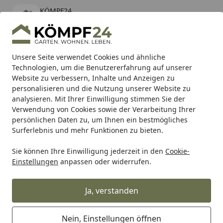
KÖMPF24
Öffnen
Banner schließen
KÖMPF24
kostenlos - Im App Store
Alle Produkte
Mein Konto
Wunschl
Eink
Unsere Seite verwendet Cookies und ähnliche
Technologien, um die Benutzererfahrung auf unserer
Hotline
4,81
/ 5
Suchen
Website zu verbessern, Inhalte und Anzeigen zu
personalisieren und die Nutzung unserer Website zu
analysieren. Mit Ihrer Einwilligung stimmen Sie der
Karibu Pools inkl. gratis Sandfilteranlage & Pool-
Verwendung von Cookies sowie der Verarbeitung Ihrer
Starterset (Gesamtwert bis 468,99€)
persönlichen Daten zu, um Ihnen ein bestmögliches
Surferlebnis und mehr Funktionen zu bieten.
Wohnen & Haushalt
Aufbewahren & Organisieren
Schl
Sie können Ihre Einwilligung jederzeit in den
Cookie-
Startseite
Einstellungen
anpassen oder widerrufen.
Schlüsselaufbewahrung
Ja, verstanden
Ihre Artikelübersicht
Nein, Einstellungen öffnen