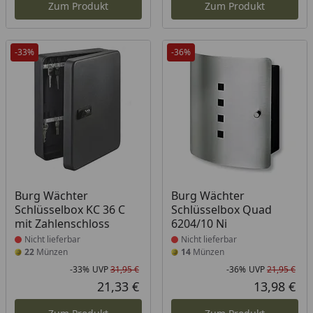
Zum Produkt
Zum Produkt
-33%
-36%
Produkt nicht lieferbar
Produkt nicht lieferbar
Burg Wächter
Burg Wächter
Schlüsselbox KC 36 C
Schlüsselbox Quad
mit Zahlenschloss
6204/10 Ni
Nicht lieferbar
Nicht lieferbar
22
Münzen
14
Münzen
-33%
UVP
31,95 €
-36%
UVP
21,95 €
Rabatt in Prozent
Ursprünglicher Preis
Rab
Urs
21,33 €
13,98 €
Aktueller Preis
Akt