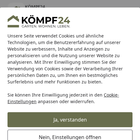
KÖMPF24
Öffnen
Banner schließen
KÖMPF24
kostenlos - Im App Store
Alle Produkte
Mein Konto
Wunschl
Eink
Unsere Seite verwendet Cookies und ähnliche
Technologien, um die Benutzererfahrung auf unserer
Hotline
4,81
/ 5
Suchen
Website zu verbessern, Inhalte und Anzeigen zu
personalisieren und die Nutzung unserer Website zu
analysieren. Mit Ihrer Einwilligung stimmen Sie der
Karibu Pools inkl. gratis Sandfilteranlage & Pool-
Verwendung von Cookies sowie der Verarbeitung Ihrer
Starterset (Gesamtwert bis 468,99€)
persönlichen Daten zu, um Ihnen ein bestmögliches
Surferlebnis und mehr Funktionen zu bieten.
Sie können Ihre Einwilligung jederzeit in den
Cookie-
Burg-Wächter
Burg-Wächter Kassetten & Schlüsselschrän
Einstellungen
anpassen oder widerrufen.
Startseite
Burg Wächter Schlüsselbox CityLine
lichtgrau CS 24
Ja, verstanden
Nein, Einstellungen öffnen