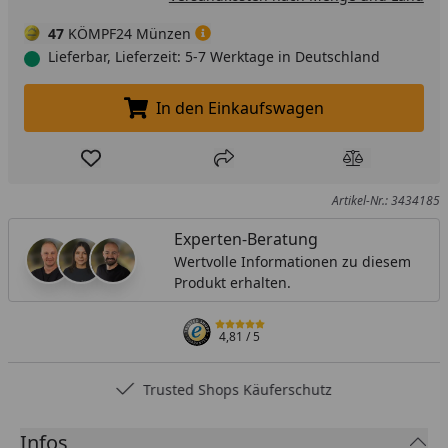
47
KÖMPF24 Münzen
Lieferbar, Lieferzeit: 5-7 Werktage in Deutschland
In den Einkaufswagen
In den Einkaufswagen legen
Produkt zur Wunschliste hinzufügen
Teilen
Produkt Ver
Artikel-Nr.: 3434185
Experten-Beratung
Wertvolle Informationen zu diesem
Produkt erhalten.
4,81
/ 5
Trusted Shops Käuferschutz
Infos