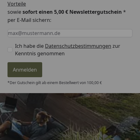
Vorteile
sowie
sofort einen 5,00 € Newslettergutschein
*
per E-Mail sichern:
Keine Eingabe erforderlich
Eingabe erforderlich
E-Mail *
Ich habe die
Datenschutzbestimmungen
zur
Kenntnis genommen
Anmelden
*Der Gutschein gilt ab einem Bestellwert von 100,00 €
Trusted Shops
4,81
/ 5