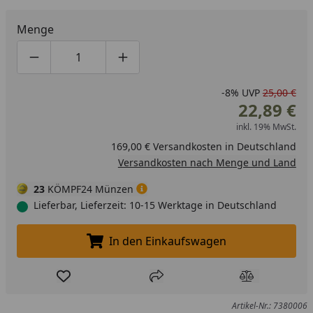
Menge
Produktmenge um eins verringern
Produktmenge manuell eingeben
Produktmenge um eins erhöhen
-8%
UVP
25,00 €
22,89 €
inkl. 19% MwSt.
169,00 € Versandkosten in Deutschland
Versandkosten nach Menge und Land
23
KÖMPF24 Münzen
Lieferbar, Lieferzeit: 10-15 Werktage in Deutschland
In den Einkaufswagen
In den Einkaufswagen legen
Produkt zur Wunschliste hinzufügen
Teilen
Produkt Ver
Artikel-Nr.: 7380006