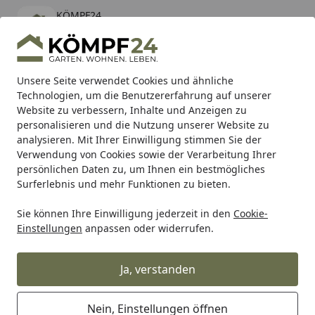
KÖMPF24
Öffnen
Banner schließen
KÖMPF24
kostenlos - Im App Store
Alle Produkte
Mein Konto
Wunschl
Eink
Unsere Seite verwendet Cookies und ähnliche
Technologien, um die Benutzererfahrung auf unserer
Hotline
4,81
/ 5
Suchen
Website zu verbessern, Inhalte und Anzeigen zu
personalisieren und die Nutzung unserer Website zu
analysieren. Mit Ihrer Einwilligung stimmen Sie der
Karibu Pools inkl. gratis Sandfilteranlage & Pool-
Verwendung von Cookies sowie der Verarbeitung Ihrer
Starterset (Gesamtwert bis 468,99€)
persönlichen Daten zu, um Ihnen ein bestmögliches
Surferlebnis und mehr Funktionen zu bieten.
Sie können Ihre Einwilligung jederzeit in den
Cookie-
Alles für den Garten
Gartenbau
Terrassenbeläge
Terr
Einstellungen
anpassen oder widerrufen.
Startseite
WESERWABEN® Terrassenplatten
Licia 49,6 x 49,6 x 3,5 cm
Ja, verstanden
Nein, Einstellungen öffnen