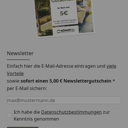
Newsletter
Einfach hier die E-Mail-Adresse eintragen und
viele
Vorteile
sowie
sofort einen 5,00 € Newslettergutschein
*
per E-Mail sichern:
Keine Eingabe erforderlich
Eingabe erforderlich
E-Mail *
Ich habe die
Datenschutzbestimmungen
zur
Kenntnis genommen