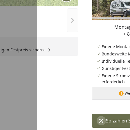
Nächstes Bild anzeigen
Montag
+ 8
Eigene Monta
igen Festpreis sichern.
Bundesweite 
Individuelle 
Günstiger Fest
Eigene Stromv
erforderlich
Wei
So zahlen 