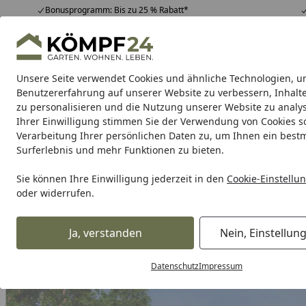
Bonusprogramm: Bis zu 25 % Rabatt*
Hotline
07051 / 9 22 22
4,81
/ 5
Mo-Fr. 8-16 Uhr
25.957 Bewertungen
Unsere Seite verwendet Cookies und ähnliche Technologien, u
Alle Produkte
Highlights
Tipps & Tricks
Alle Produkte
Benutzererfahrung auf unserer Website zu verbessern, Inhalt
zu personalisieren und die Nutzung unserer Website zu analys
Ihrer Einwilligung stimmen Sie der Verwendung von Cookies s
Garten
Gartenhaus
Gerätehaus
Carport & Gar
Verarbeitung Ihrer persönlichen Daten zu, um Ihnen ein best
Surferlebnis und mehr Funktionen zu bieten.
Karibu Pools inkl. gra
Sie können Ihre Einwilligung jederzeit in den
Cookie-Einstellu
oder widerrufen.
Dein Traumpool im Sorglos-Paket: F
Ja, verstanden
Nein, Einstellun
Alles für den Garten
Gartenhaus
Pavillons & Lauben
Z
Startseite
Datenschutz
Impressum