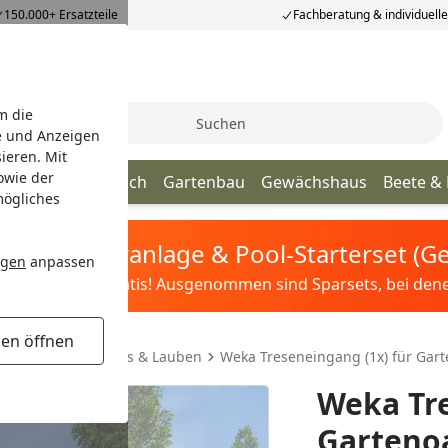
150.000+ Ersatzteile
Fachberatung & individuell
m die
Suche
e und Anzeigen
ieren. Mit
owie der
age
Terrassendach
Gartenbau
Gewächshaus
Beete &
mögliches
tis Sandfilteranlage & Pool-Starterset (
ngen
anpassen
ilter&Pflege gratis! Ausgenommen sind Sparsets, bei denen 
gen öffnen
ubehör für Pavillons & Lauben
Weka Treseneingang (1x) für Garte
Weka Tre
Gartenoa