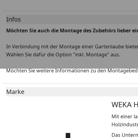
Infos
Möchten Sie auch die Montage des Zubehörs lieber ei
In Verbindung
mit der Montage einer Gartenlaube biete
Wählen Sie dafür die Option "inkl. Montage" aus.
Möchten Sie weitere Informationen zu den Montagebe
Marke
WEKA Ho
Mit einer 
Holzindustr
Das Untern