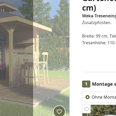
cm)
Weka Treseneing
Zusatzpfosten.
Breite: 99 cm, Ti
Tresenhöhe: 110
Montage 
Ohne Mont
Produkt zur Wunschliste hi