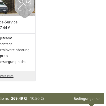
e-Service
7,44 €
geteams
Montage
Terminvereinbarung
preis
ersorgung nicht
tere Infos
Sie nur
269,49 €
(– 10,50 €)
Bedingungen