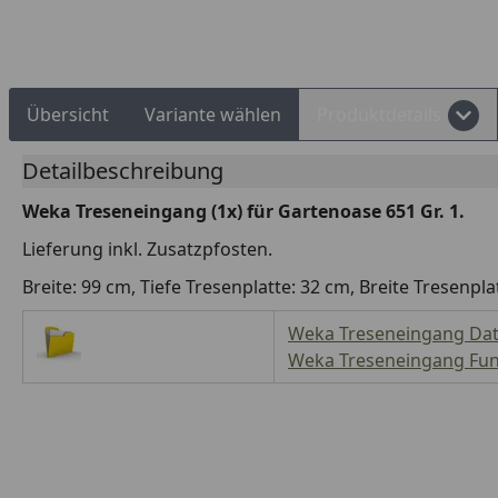
Rechnungskauf
Montageservice
Übersicht
Variante wählen
Produktdetails
Detailbeschreibung
Weka Treseneingang (1x) für Gartenoase 651 Gr. 1.
Lieferung inkl. Zusatzpfosten.
Breite: 99 cm, Tiefe Tresenplatte: 32 cm, Breite Tresen
Weka Treseneingang Dat
Weka Treseneingang Fu