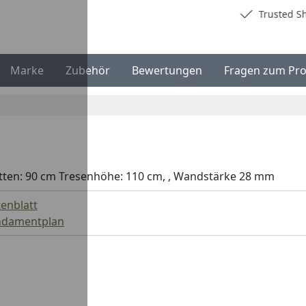
Deutschlands bester Händler
Trusted S
Marke
Zubehör
Bewertungen
Fragen zum Pr
platten: 90 cm Tresenhöhe: 110 cm, , Wandstärke 28 mm
enblatt
ndamentplan