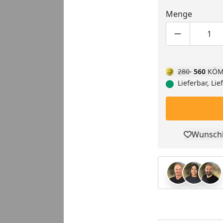
Menge
Produktmen
Pro
280
560
KÖM
Lieferbar, Li
Wunschl
Pro