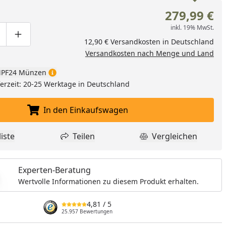
279,99 €
inkl. 19% MwSt.
ge um eins verringern
duktmenge manuell eingeben
Produktmenge um eins erhöhen
12,90 € Versandkosten in Deutschland
Versandkosten nach Menge und Land
PF24 Münzen
eferzeit: 20-25 Werktage in Deutschland
In den Einkaufswagen
In den Einkaufswagen legen
iste
Teilen
Vergleichen
dukt zur Wunschliste hinzufügen
Teilen
Produkt Vergle
Experten-Beratung
Wertvolle Informationen zu diesem Produkt erhalten.
4,81
/ 5
25.957 Bewertungen