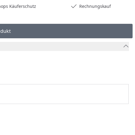
hops Käuferschutz
Rechnungskauf
odukt