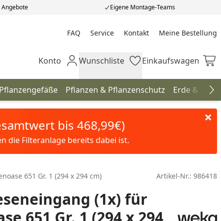
e Angebote
Eigene Montage-Teams
FAQ
Service
Kontakt
Meine Bestellung
Meine Bestellung
Konto
Wunschliste
Einkaufswagen
Mein Konto
Wunschliste
Einkaufswagen
 Pflanzengefäße
Pflanzen & Pflanzenschutz
Erde & Düng
Na
Gesamtwert bis 468,99€)
die Filteranlage bereits dabei ist.
noase 651 Gr. 1 (294 x 294 cm)
Artikel-Nr.:
986418
seneingang (1x) für
se 651 Gr. 1 (294 x 294