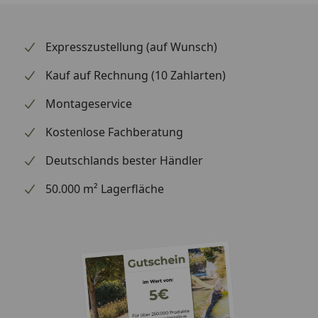
cm),
Killarney
Größe 4 & 5 (Sitzfläche 281 x 47 cm)
Expresszustellung (auf Wunsch)
Möchten Sie auch die Montage des Zubehörs lieber
einem Profi überlassen?
Kauf auf Rechnung (10 Zahlarten)
In Verbindung mit der Montage eines Gartenhauses
Montageservice
bieten wir Ihnen auch für Zubehörteile unseren
kompetenten und bundesweiten Montageservice
Kostenlose Fachberatung
zum Festpreis an. Wählen Sie dafür die Option "inkl.
Montage" aus.
Deutschlands bester Händler
50.000 m² Lagerfläche
Möchten Sie weitere Informationen zu den
Montagebedingungen?
Hier informieren
Montageanleitung Sitztruhe Killarney Teil
1
Montageanleitung Sitztruhe Killarney Teil
2