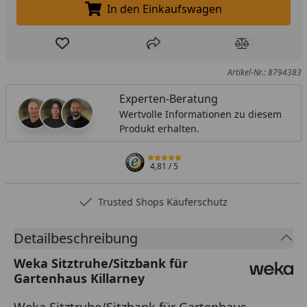
In den Einkaufswagen
In den Einkaufswagen legen
Produkt zur Wunschliste hinzufügen
Teilen
Produkt Ver
Artikel-Nr.: 8794383
Experten-Beratung
Wertvolle Informationen zu diesem
Produkt erhalten.
4,81
/ 5
Trusted Shops Käuferschutz
Detailbeschreibung
Weka Sitztruhe/Sitzbank für
Gartenhaus Killarney