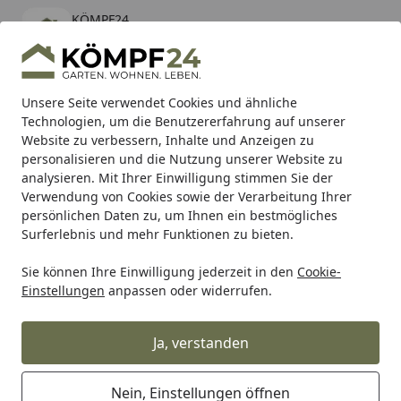
KÖMPF24
Öffnen
Banner schließen
KÖMPF24
kostenlos - Im App Store
Alle Produkte
Mein Konto
Wunschl
Eink
Unsere Seite verwendet Cookies und ähnliche
Technologien, um die Benutzererfahrung auf unserer
Hotline
4,81
/ 5
Suchen
Website zu verbessern, Inhalte und Anzeigen zu
personalisieren und die Nutzung unserer Website zu
analysieren. Mit Ihrer Einwilligung stimmen Sie der
Karibu Pools inkl. gratis Sandfilteranlage & Pool-
Verwendung von Cookies sowie der Verarbeitung Ihrer
Starterset (Gesamtwert bis 468,99€)
persönlichen Daten zu, um Ihnen ein bestmögliches
Surferlebnis und mehr Funktionen zu bieten.
Sie können Ihre Einwilligung jederzeit in den
Cookie-
Alles für den Garten
Gartenhaus
Zubehör für Gartenhäu
Einstellungen
anpassen oder widerrufen.
Startseite
Weka Sitztruhe/Sitzbank für
Gartenhaus Killarney
Ja, verstanden
Nein, Einstellungen öffnen