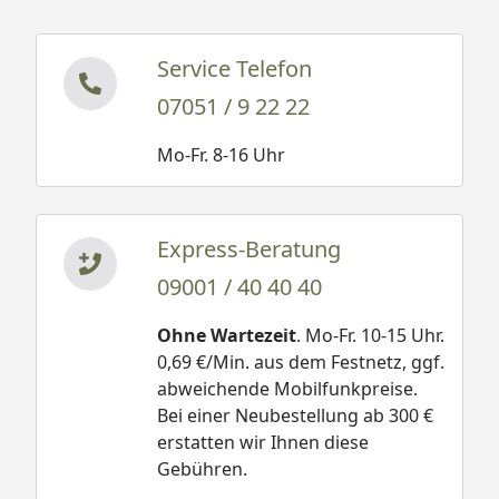
Schleppdach und Anbauschrank (zusätzlicher Platz
für Ihre Gartengeräte)
Service Telefon
Anbauschuppen
07051 / 9 22 22
Zusatz- Tür
Mo-Fr. 8-16 Uhr
Zusatz- Fenster
Fensterladen
Blumenkasten
Express-Beratung
Terrassendielen Komplett-Bausatz
09001 / 40 40 40
Ohne Wartezeit
. Mo-Fr. 10-15 Uhr.
Weka 28 mm Gartenhaus 112 Gr. 1
0,69 €/Min. aus dem Festnetz, ggf.
Montageanleitung
abweichende Mobilfunkpreise.
Weka 28 mm Gartenhaus 112 Gr. 2
Bei einer Neubestellung ab 300 €
Montageanleitung
erstatten wir Ihnen diese
Weka 28 mm Gartenhaus 112 Gr. 3
Gebühren.
Montageanleitung