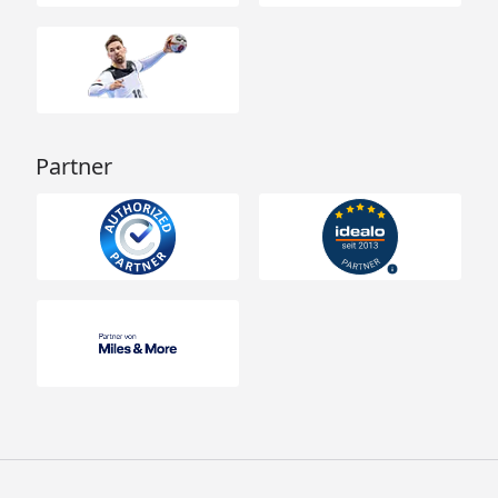
4 Stück (Größe 6)
5 Stück (Größe 7)
(optional erhältlich - siehe
Reiter "Zubehör")
Montage
Montage zum günstigen
Partner
Festpreis möglich
oder
Sorglos-Paket mit
Montage und besonderen
Service-Leistungen zum
Festpreis
Weitere Informationen
Optionale Erweiterungen (siehe Reiter "Zubehör"):
Dachschindeln
Kunststoff- Dachrinnenset (zur
Regenwassersammlung)