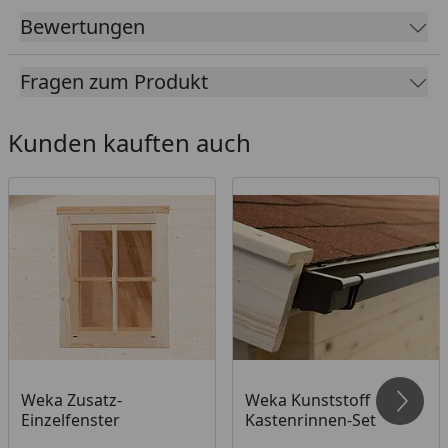
Bewertungen
Tür: Rahmen-Doppeltür B 165 x H 173 cm (lichtes
Maß)
Fragen zum Produkt
Deutlich mehr Raumvolumen
Besonders hohe Stabilität & lange Lebensdauer
Kunden kauften auch
Sicherheit, Optik und Funktion dank hochwertiger
Rahmentür und Profilzylinderschloss
Tipp: Unter folgendem
Link
finden Sie unseren
Kaufberater
, der Ihnen erklärt, welches Zubehör
für Ihren Gartenhauskauf erforderlich ist und
welches Zubehör Sie optional wählen können.
Grundfläche (Breite
250 x 200 cm (Gr. 1)
x Tiefe)
250 x 250 cm (Gr. 2)
250 x 300 cm (Gr. 3)
300 x 200 cm (Gr. 4)
Weka Zusatz-
Weka Kunststoff
Einzelfenster
Kastenrinnen-Set
300 x 250 cm (Gr. 5)
300 x 300 cm (Gr. 6)