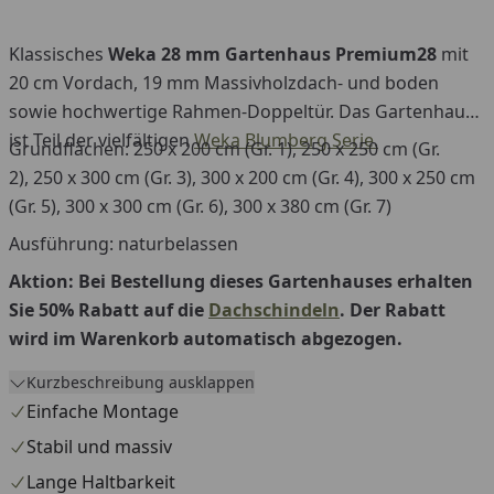
Klassisches
Weka 28 mm Gartenhaus Premium28
mit
20 cm Vordach, 19 mm Massivholzdach- und boden
sowie hochwertige Rahmen-Doppeltür. Das Gartenhaus
ist Teil der vielfältigen
Weka Blumberg Serie.
Grundflächen: 250 x 200 cm (Gr. 1), 250 x 250 cm (Gr.
2), 250 x 300 cm (Gr. 3), 300 x 200 cm (Gr. 4), 300 x 250 cm
(Gr. 5), 300 x 300 cm (Gr. 6), 300 x 380 cm (Gr. 7)
Ausführung: naturbelassen
Aktion: Bei Bestellung dieses Gartenhauses erhalten
Sie 50% Rabatt auf die
Dachschindeln
. Der Rabatt
wird im Warenkorb automatisch abgezogen.
Kurzbeschreibung ausklappen
Einfache Montage
Stabil und massiv
Lange Haltbarkeit