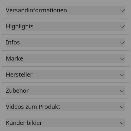
Grundflächen:
Versandinformationen
250 x 200 cm (Gr. 1)
250 x 250 cm (Gr. 2)
Highlights
250 x 300 cm (Gr. 3)
300 x 200 cm (Gr. 4)
Infos
300 x 250 cm (Gr. 5)
300 x 300 cm (Gr. 6)
Marke
300 x 380 cm (Gr. 7)
Ausführung: naturbelassen
Hersteller
Extra hohe Firsthöhe: 251 cm (bei 250 cm
Seitenbreite), 262 cm (bei 300 cm Seitenbreite)
Zubehör
Seitenwand: 210 cm
Wand: 28 mm Blockbohlen
Videos zum Produkt
Bauweise: klassisches Stecksystem
Boden: 19 mm Massivholzboden
Kundenbilder
Dach: 19 mm Massivholz-Satteldach