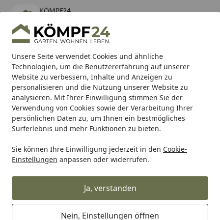
KÖMPF24
Öffnen
Banner schließen
KÖMPF24
kostenlos - Im App Store
Alle Produkte
Mein Konto
Wunschl
Eink
Unsere Seite verwendet Cookies und ähnliche
Technologien, um die Benutzererfahrung auf unserer
Hotline
4,81
/ 5
Suchen
Website zu verbessern, Inhalte und Anzeigen zu
personalisieren und die Nutzung unserer Website zu
analysieren. Mit Ihrer Einwilligung stimmen Sie der
Karibu Pools inkl. gratis Sandfilteranlage & Pool-
Verwendung von Cookies sowie der Verarbeitung Ihrer
Starterset (Gesamtwert bis 468,99€)
persönlichen Daten zu, um Ihnen ein bestmögliches
Surferlebnis und mehr Funktionen zu bieten.
Sie können Ihre Einwilligung jederzeit in den
Cookie-
Alles für den Garten
Gartenhaus
Gartenhäuser Holz
W
Einstellungen
anpassen oder widerrufen.
Startseite
Weka 28 mm Gartenhaus Premium
28 mit Vordach (20 cm)
Ja, verstanden
Nein, Einstellungen öffnen