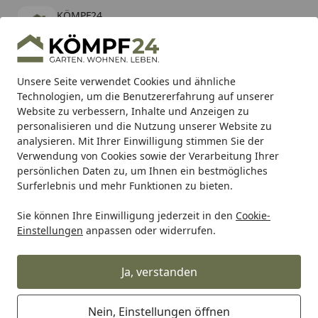
KÖMPF24
Öffnen
Banner schließen
KÖMPF24
kostenlos - Im App Store
Alle Produkte
Mein Konto
Wunschl
Eink
Unsere Seite verwendet Cookies und ähnliche
Technologien, um die Benutzererfahrung auf unserer
Hotline
4,81
/ 5
Suchen
Website zu verbessern, Inhalte und Anzeigen zu
personalisieren und die Nutzung unserer Website zu
analysieren. Mit Ihrer Einwilligung stimmen Sie der
Karibu Pools inkl. gratis Sandfilteranlage & Pool-
Verwendung von Cookies sowie der Verarbeitung Ihrer
Starterset (Gesamtwert bis 468,99€)
persönlichen Daten zu, um Ihnen ein bestmögliches
Surferlebnis und mehr Funktionen zu bieten.
Sie können Ihre Einwilligung jederzeit in den
Cookie-
Alles für den Garten
Gartenhaus
Gartenhäuser Holz
W
Einstellungen
anpassen oder widerrufen.
Startseite
Weka 28 mm Gartenhaus 158
Ja, verstanden
Nein, Einstellungen öffnen