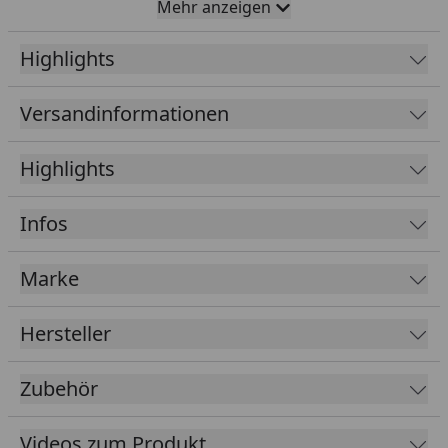
Mehr anzeigen
abgezogen.
Highlights
Freizeithaus in Blockbohlenbauweise mit
großzügigen Oberlichtern
Versandinformationen
Wand: 28 mm starke Blockbohlen mit Nut und
Feder; klassisches Stecksystem
Highlights
Größe 1: 300 cm x 300 cm, Größe 2: 380 cm x 300
cm
Infos
281 cm Gesamthöhe
19 mm Massivholz-Satteldach versetzt
Marke
Hochwertige Panorama-Doppeltür B 165 cm x H
173 cm
Hersteller
Zylinderschloß mit 3 Schlüsseln
Sämtliche Holzteile aus nordischem Fichtenholz
Zubehör
Ausführungen: naturbelassen
Videos zum Produkt
Boden: 19 mm Massivholzdielen