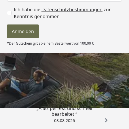
Panorama-Doppeltür
mit Zylinderschloss inkl.
Ich habe die
Datenschutzbestimmungen
zur
3 Schlüsseln
Kenntnis genommen
165 x 173 cm
Durchgangsmaß
Anmelden
Fenster
3 breite Oberlichter
*Der Gutschein gilt ab einem Bestellwert von 100,00 €
(Größe 1)
4 breite Oberlichter
(Größe 2)
Material
Ausgesuchte nordische
Trusted Shops
Fichte
4,81
/ 5
Ausführung
Naturbelassen
Bauweise
Klassisches Stecksystem
„Alles perfekt und schnell
bearbeitet “
Garantie
5 Jahre auf alle Holzteile
08.08.2026
Dachschindelbedarf
6 Pakete (Größe 1)