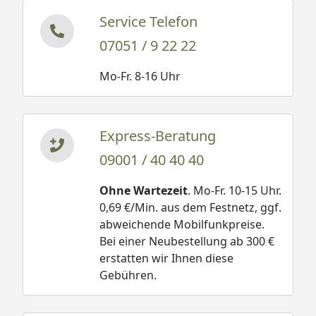
Weka 28 mm Gartenhaus 158 Gr.
Service Telefon
2 Fundamentplan
07051 / 9 22 22
Sämtliche Modelle werden naturbelassen, ohne
Mo-Fr. 8-16 Uhr
Dekorationsmaterial und solange nicht anders
angegeben, ohne Dacheindeckung geliefert.
Express-Beratung
Für alle Holzteile, die Konstruktion sowie für die
Verarbeitung gewähren wir Ihnen in
09001 / 40 40 40
Zusammenarbeit mit der Firma Weka
5 Jahre
Garantie
. (
Garantiebestimmungen
)
Ohne Wartezeit
. Mo-Fr. 10-15 Uhr.
0,69 €/Min. aus dem Festnetz, ggf.
abweichende Mobilfunkpreise.
Bitte beachten Sie:
Bei einer Neubestellung ab 300 €
-Die Abbildungen zeigen ggf. Zubehör, welches nicht
erstatten wir Ihnen diese
im Lieferumfang enthalten ist.
Gebühren.
-Bei den Bilder handelt es sich ggf. um
Beispieldarstellungen, die im Lieferumfang