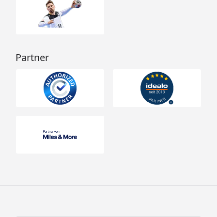
Zusatz- Fenster
Fensterladen
Blumenkasten
Terrassendielen Komplett-Bausatz
Partner
Weka 28 mm Gartenhaus 158 Gr. 1 / 2
Montageanleitung
Weka 28 mm Gartenhaus 158 Gr. 1
Technische Daten
Weka 28 mm Gartenhaus 158 Gr.
2 Technische Daten
Weka 28 mm Gartenhaus 158 Gr.
1 Fundamentplan