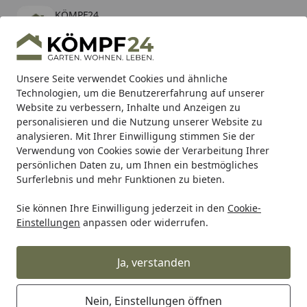
KÖMPF24
Öffnen
Banner schließen
KÖMPF24
kostenlos - Im App Store
Alle Produkte
Mein Konto
Wunschl
Eink
Unsere Seite verwendet Cookies und ähnliche
Technologien, um die Benutzererfahrung auf unserer
Hotline
4,81
/ 5
Suchen
Website zu verbessern, Inhalte und Anzeigen zu
personalisieren und die Nutzung unserer Website zu
analysieren. Mit Ihrer Einwilligung stimmen Sie der
Karibu Pools inkl. gratis Sandfilteranlage & Pool-
Verwendung von Cookies sowie der Verarbeitung Ihrer
Starterset (Gesamtwert bis 468,99€)
persönlichen Daten zu, um Ihnen ein bestmögliches
Surferlebnis und mehr Funktionen zu bieten.
Sie können Ihre Einwilligung jederzeit in den
Cookie-
Alles für den Garten
Gewächshaus
Zubehör für Gewäch
Einstellungen
anpassen oder widerrufen.
Startseite
Vitavia Stahlfundament für
Gewächshaus Merkur 6700
Ja, verstanden
Nein, Einstellungen öffnen