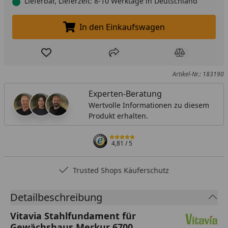
Lieferbar, Lieferzeit: 8-10 Werktage in Deutschland
In den Einkaufswagen
In den Einkaufswagen legen
Produkt zur Wunschliste hinzufügen
Teilen
Produkt Ver
Artikel-Nr.: 183190
Experten-Beratung
Wertvolle Informationen zu diesem
Produkt erhalten.
4,81
/ 5
Trusted Shops Käuferschutz
Detailbeschreibung
Vitavia Stahlfundament für
Gewächshaus Merkur 6700