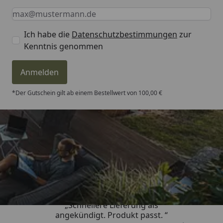
Keine Eingabe erforderlich
Eingabe erforderlich
E-Mail *
Ich habe die
Datenschutzbestimmungen
zur
Kenntnis genommen
Anmelden
*Der Gutschein gilt ab einem Bestellwert von 100,00 €
Trusted Shops
4,81
/ 5
„Schnellere Lieferung als
angekündigt. Produkt passt. “