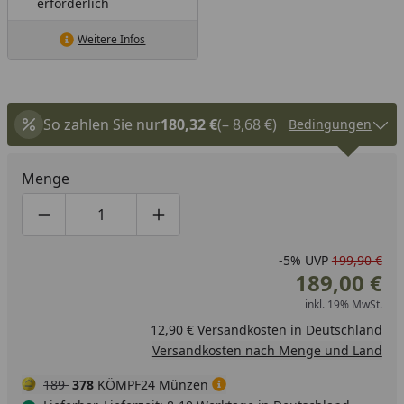
erforderlich
Weitere Infos
So zahlen Sie nur
180,32 €
(– 8,68 €)
Bedingungen
Menge
Produktmenge um eins verringern
Produktmenge manuell eingeben
Produktmenge um eins erhöhen
-5%
UVP
199,90 €
189,00 €
inkl. 19% MwSt.
12,90 € Versandkosten in Deutschland
Versandkosten nach Menge und Land
189
378
KÖMPF24 Münzen