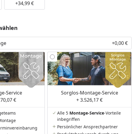
+34,99 €
wählen
age
+0,00 €
e-Service
Sorglos-Montage-Service
270,07 €
+ 3.526,17 €
geteams
Alle 5
Montage-Service
-Vorteile
inbegriffen
Montage
Persönlicher Ansprechpartner
Terminvereinbarung