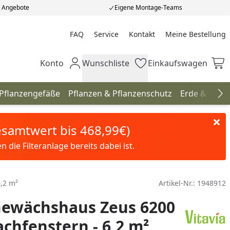
e Angebote
Eigene Montage-Teams
FAQ
Service
Kontakt
Meine Bestellung
Meine Bestellung
Konto
Wunschliste
Einkaufswagen
Mein Konto
Wunschliste
Einkaufswagen
 Pflanzengefäße
Pflanzen & Pflanzenschutz
Erde & Düng
Na
Gesamtwert bis 468,99€)
die Filteranlage bereits dabei ist.
6,2 m²
Artikel-Nr.:
1948912
Gewächshaus Zeus 6200
achfenstern - 6,2 m²