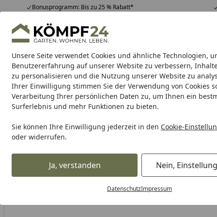
Bonusprogramm: Bis zu 25 % Rabatt*
Hotline
07051 / 9 22 22
4,81
/ 5
Mo-Fr. 8-16 Uhr
25.965 Bewertungen
Unsere Seite verwendet Cookies und ähnliche Technologien, u
Alle Produkte
Highlights
Tipps & Tricks
Alle Produkte
Benutzererfahrung auf unserer Website zu verbessern, Inhalt
zu personalisieren und die Nutzung unserer Website zu analys
Ihrer Einwilligung stimmen Sie der Verwendung von Cookies s
Garten
Gartenhaus
Gerätehaus
Carport & Gar
Verarbeitung Ihrer persönlichen Daten zu, um Ihnen ein best
Surferlebnis und mehr Funktionen zu bieten.
Karibu Pools inkl. gra
Sie können Ihre Einwilligung jederzeit in den
Cookie-Einstellu
oder widerrufen.
Dein Traumpool im Sorglos-Paket: F
Ja, verstanden
Nein, Einstellun
Alles für den Garten
Gewächshaus
Freistehende Gewäc
Startseite
Datenschutz
Impressum