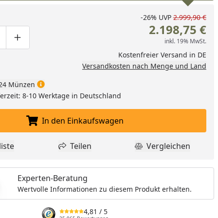
-26%
UVP
2.999,90 €
2.198,75 €
inkl. 19% MwSt.
ge um eins verringern
duktmenge manuell eingeben
Produktmenge um eins erhöhen
Kostenfreier Versand in DE
Versandkosten nach Menge und Land
24 Münzen
eferzeit: 8-10 Werktage in Deutschland
In den Einkaufswagen
In den Einkaufswagen legen
iste
Teilen
Vergleichen
dukt zur Wunschliste hinzufügen
Teilen
Produkt Vergle
Experten-Beratung
Wertvolle Informationen zu diesem Produkt erhalten.
4,81
/ 5