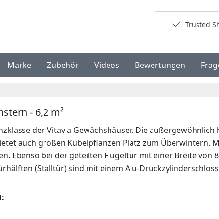
Deutschlands bester Händler
Trusted S
Marke
Zubehör
Videos
Bewertungen
Frag
nstern - 6,2 m²
nzklasse der Vitavia Gewächshäuser. Die außergewöhnlich h
bietet auch großen Kübelpflanzen Platz zum Überwintern. 
Ebenso bei der geteilten Flügeltür mit einer Breite von 8
hälften (Stalltür) sind mit einem Alu-Druckzylinderschlos
l: