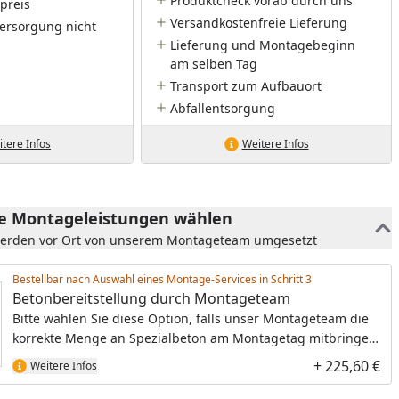
Produktcheck vorab durch uns
preis
Versandkostenfreie Lieferung
ersorgung nicht
Lieferung und Montagebeginn
am selben Tag
Transport zum Aufbauort
Abfallentsorgung
tere Infos
Weitere Infos
he Montageleistungen wählen
werden vor Ort von unserem Montageteam umgesetzt
Bestellbar nach Auswahl eines Montage-Services in Schritt
Betonbereitstellung durch Montageteam
Bitte wählen Sie diese Option, falls unser Montageteam die
korrekte Menge an Spezialbeton am Montagetag mitbringen
soll. Der Preis umfasst den Spezialbeton, den Transport zur
+ 225,60 €
Weitere Infos
Baustelle sowie die Entsorgung des entstehenden Abfalls.