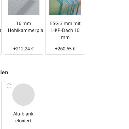
16 mm
ESG 3 mm mit
tten
Hohlkammerplatten
HKP-Dach 10
mm
+212,24 €
+260,65 €
Youtube-Video
Youtu
len
Alu-blank
eloxiert