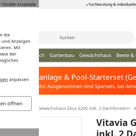
150.000+ Ersatzteile
Fachberatung & individuell
m die
Suche
e und Anzeigen
ieren. Mit
owie der
age
Terrassendach
Gartenbau
Gewächshaus
Beete &
mögliches
tis Sandfilteranlage & Pool-Starterset (
ngen
anpassen
ilter&Pflege gratis! Ausgenommen sind Sparsets, bei denen 
gen öffnen
hshäuser
Vitavia Gewächshaus Zeus 6200 inkl. 2 Dachfenstern - 
Vitavia 
inkl. 2 D