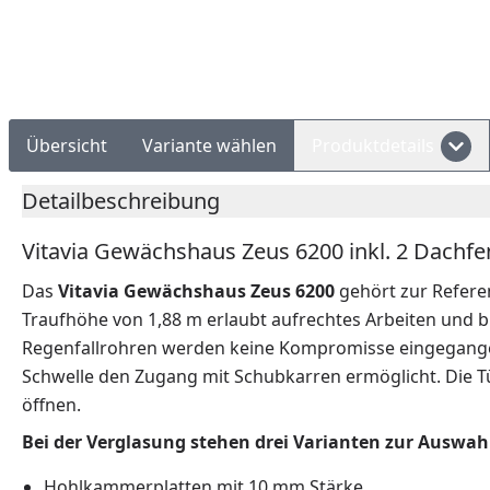
Rechnungskauf
Montageservice
Übersicht
Variante wählen
Produktdetails
Detailbeschreibung
Vitavia Gewächshaus Zeus 6200 inkl. 2 Dachfe
Das
Vitavia Gewächshaus Zeus 6200
gehört zur Refere
Traufhöhe von 1,88 m erlaubt aufrechtes Arbeiten und 
Regenfallrohren werden keine Kompromisse eingegangen. 
Schwelle den Zugang mit Schubkarren ermöglicht. Die Tür
öffnen.
Bei der Verglasung stehen drei Varianten zur Auswah
Hohlkammerplatten mit 10 mm Stärke