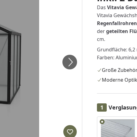
Das
Vitavia Gew
Vitavia Gewächsh
Regenfallrohren
der
geteilten Fl
cm.
Grundfläche: 6,2 
Farben: Aluminiu
Große Zubehö
Moderne Opti
Verglasun
Alle anzeigen (3)
Produkt zur Wunschliste hi