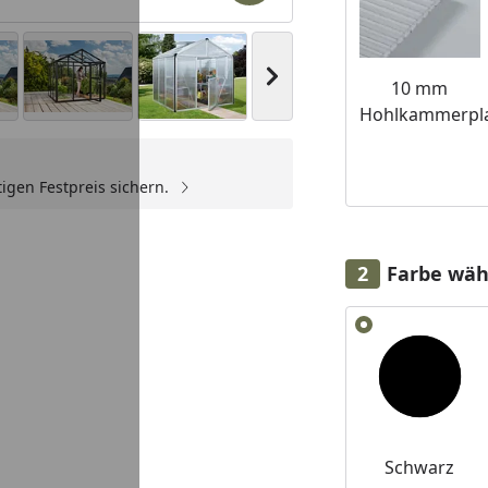
Nächstes Bild anzeigen
10 mm
Hohlkammerpla
igen Festpreis sichern.
Youtube-Video
Farbe wäh
Alle anzeigen (2)
Schwarz