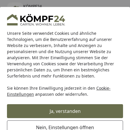
KÖMPF24
Öffnen
Banner schließen
KÖMPF24
kostenlos - Im App Store
Alle Produkte
Mein Konto
Wunschl
Eink
Unsere Seite verwendet Cookies und ähnliche
Technologien, um die Benutzererfahrung auf unserer
Hotline
4,81
/ 5
Suchen
Website zu verbessern, Inhalte und Anzeigen zu
personalisieren und die Nutzung unserer Website zu
analysieren. Mit Ihrer Einwilligung stimmen Sie der
Karibu Pools inkl. gratis Sandfilteranlage & Pool-
Verwendung von Cookies sowie der Verarbeitung Ihrer
Starterset (Gesamtwert bis 468,99€)
persönlichen Daten zu, um Ihnen ein bestmögliches
Surferlebnis und mehr Funktionen zu bieten.
Sie können Ihre Einwilligung jederzeit in den
Cookie-
Alles für den Garten
Gartenhaus
Pavillons & Lauben
V
Einstellungen
anpassen oder widerrufen.
Startseite
Vitavia Gewächshaus Juno/Hera
9000 inkl. 3 Seitenfenstern - 9,0 m²
Ja, verstanden
5
(1 Bewertung)
Nein, Einstellungen öffnen