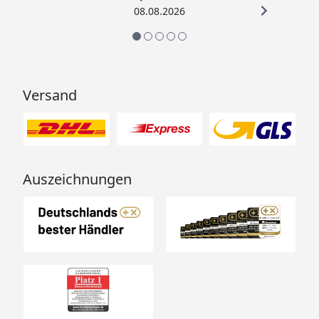
08.08.2026
Montageservice
Montage zum günstigen
Festpreis möglich
oder
Sorglos-Paket mit Montage
und besonderen Service-
Leistungen zum Festpreis
Versand
Weitere Informationen
Der Montagepreis
beinhaltet das
Einbetonieren der
Auszeichnungen
Fundamenthaken.
Optionale Erweiterungen (siehe Reiter "Zubehör"):
Thermometer, Hygrometer
Gewächshaustisch
Regale