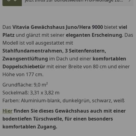
günstigen Festpreis sichern.
You
Das
Vitavia Gewächshaus Juno/Hera 9000
bietet
viel
Platz
und glänzt mit seiner
eleganten Erscheinung
. Das
Modell ist voll ausgestattet mit
Stahlfundamentrahmen, 3 Seitenfenstern,
Zwangsentlüftung
im Dach und einer
komfortablen
Doppelschiebetür
mit einer Breite von 80 cm und einer
Höhe von 177 cm.
Grundfläche: 9,0 m²
Sockelmaß: 3,31 x 3,82 m
Farben: Aluminium-blank, dunkelgrün, schwarz, weiß
Hier
finden Sie dieses Gewächshaus auch mit einer
bodentiefen Türschwelle, für einen besonders
komfortablen Zugang.