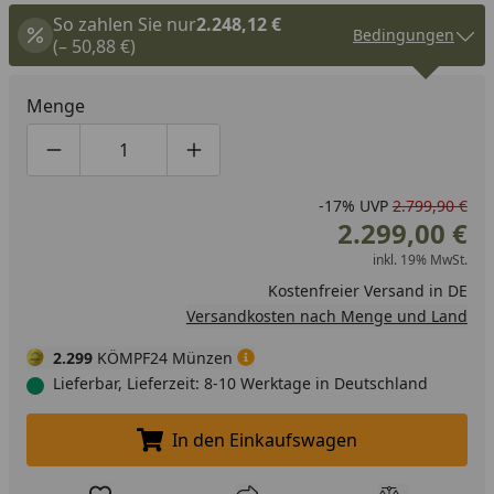
So zahlen Sie nur
2.248,12 €
Bedingungen
(– 50,88 €)
Menge
Produktmenge um eins verringern
Produktmenge manuell eingeben
Produktmenge um eins erhöhen
-17%
UVP
2.799,90 €
2.299,00 €
inkl. 19% MwSt.
Kostenfreier Versand in DE
Versandkosten nach Menge und Land
2.299
KÖMPF24 Münzen
Lieferbar, Lieferzeit: 8-10 Werktage in Deutschland
In den Einkaufswagen
In den Einkaufswagen legen