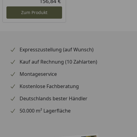
156,84 €
Aktueller Preis
Kristallklares Sicherheitsglas (ESG 3 mm) oder UV-
geschützte Hohlkammerplatten (HKP 6 mm).
Zum Produkt
Effiziente Dachverglasung: Hohlkammerplatten
(HKP 6 mm) brechen das Licht und mildern
Temperaturschwankungen ab.
Windstabile Verglasung: Stabilität werden auf
Expresszustellung (auf Wunsch)
voller Länge zwischen Kunststoffleiste und
Gewächshausprofil eingefasst (Seiten) oder ins
Kauf auf Rechnung (10 Zahlarten)
Profil eingeschoben (Dach)
Montageservice
Gleichmäßige Sonneneinstrahlung: Leicht
geneigtes Dach für ideale
Kostenlose Fachberatung
Wachstumsbedingungen.
Deutschlands bester Händler
Inkl. Seitenfenster, Stahlfundamentrahmen (H 6
cm) mit bodentiefer Türschwelle, Regenrinne und
50.000 m² Lagerfläche
Regenfallrohre.
Außenmaß (Breite
1,96 x 2,29 x 1,54 (hinten) /