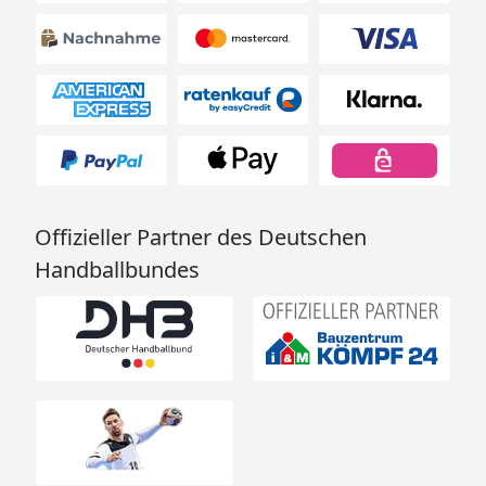
Erderwärmungskabel
Petroleumheizung
Vitavia Gewächshaus Fokus 4450
Technische Daten
Vitavia Sicherheitsdatenblatt
Offizieller Partner des Deutschen
Handballbundes
Vitavia Gewächshaus Fokus 4450
Montageanleitung