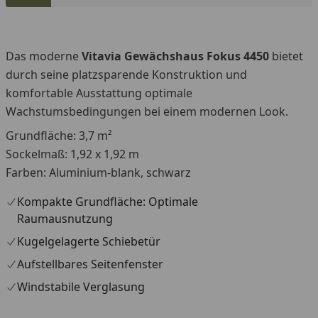
günstigen Festpreis sichern.
You
Das moderne
Vitavia Gewächshaus Fokus 4450
bietet
durch seine platzsparende Konstruktion und
komfortable Ausstattung optimale
Wachstumsbedingungen bei einem modernen Look.
Grundfläche: 3,7 m²
Sockelmaß: 1,92 x 1,92 m
Farben: Aluminium-blank, schwarz
Kompakte Grundfläche: Optimale
Raumausnutzung
Kugelgelagerte Schiebetür
Aufstellbares Seitenfenster
Windstabile Verglasung