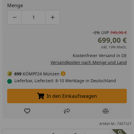
Menge
Produktmenge um eins verringern
Produktmenge manuell eingeben
Produktmenge um eins erhöhen
-6%
UVP
749,90 €
699,00 €
inkl. 19% MwSt.
Kostenfreier Versand in DE
Versandkosten nach Menge und Land
699
KÖMPF24 Münzen
Lieferbar, Lieferzeit: 8-10 Werktage in Deutschland
In den Einkaufswagen
In den Einkaufswagen legen
Produkt zur Wunschliste hinzufügen
Teilen
Produkt Ver
Artikel-Nr.: 7407321