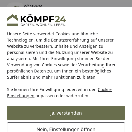
KÖMPF24
Öffnen
Banner schließen
KÖMPF24
kostenlos - Im App Store
Alle Produkte
Mein Konto
Wunschl
Eink
Unsere Seite verwendet Cookies und ähnliche
Technologien, um die Benutzererfahrung auf unserer
Hotline
4,81
/ 5
Suchen
Website zu verbessern, Inhalte und Anzeigen zu
personalisieren und die Nutzung unserer Website zu
analysieren. Mit Ihrer Einwilligung stimmen Sie der
Karibu Pools inkl. gratis Sandfilteranlage & Pool-
Verwendung von Cookies sowie der Verarbeitung Ihrer
Starterset (Gesamtwert bis 468,99€)
persönlichen Daten zu, um Ihnen ein bestmögliches
Surferlebnis und mehr Funktionen zu bieten.
Sie können Ihre Einwilligung jederzeit in den
Cookie-
Alles für den Garten
Gewächshaus
Freistehende Gewäc
Einstellungen
anpassen oder widerrufen.
Startseite
Vitavia Gewächshaus Fokus 4450
inkl. Stahlfundamentrahmen - 3,7
Ja, verstanden
m²
Nein, Einstellungen öffnen