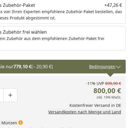
s Zubehör-Paket
+47,26 €
s von Ihren Experten empfohlene Zubehör-Paket bestellen, das
ieses Produkt abgestimmt ist.
 Zubehör frei wählen
ein Zubehör aus dem empfohlenen Zubehör-Paket frei
Sie nur
779,10 €
(– 20,90 €)
Bedingungen
-11%
UVP
899,90 €
800,00 €
inkl. 19% MwSt.
ge um eins verringern
duktmenge manuell eingeben
Produktmenge um eins erhöhen
Kostenfreier Versand in DE
Versandkosten nach Menge und Land
 Münzen