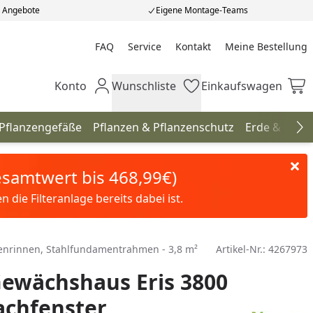
e Angebote
Eigene Montage-Teams
FAQ
Service
Kontakt
Meine Bestellung
Meine Bestellung
Konto
Wunschliste
Einkaufswagen
Mein Konto
Wunschliste
Einkaufswagen
 Pflanzengefäße
Pflanzen & Pflanzenschutz
Erde & Düng
Na
Gesamtwert bis 468,99€)
die Filteranlage bereits dabei ist.
egenrinnen, Stahlfundamentrahmen - 3,8 m²
Artikel-Nr.:
4267973
Gewächshaus Eris 3800
achfenster,