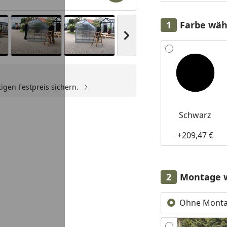
Farbe wäh
Nächstes Bild anzeigen
Alle anzeigen (2)
igen Festpreis sichern.
Youtube-Video
Youtube-Video
Youtube-Video
Youtube-Video
Yo
Schwarz
+209,47 €
Montage 
Ohne Mont