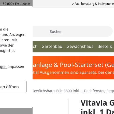
150.000+ Ersatzteile
Fachberatung & individuell
m die
Suche
e und Anzeigen
ieren. Mit
owie der
age
Terrassendach
Gartenbau
Gewächshaus
Beete &
mögliches
tis Sandfilteranlage & Pool-Starterset (
ngen
anpassen
ilter&Pflege gratis! Ausgenommen sind Sparsets, bei denen 
gen öffnen
hshäuser
Vitavia Gewächshaus Eris 3800 inkl. 1 Dachfenster, R
Vitavia 
inkl. 1 D