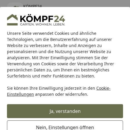
KÖMPF24
Öffnen
Banner schließen
KÖMPF24
kostenlos - Im App Store
Alle Produkte
Mein Konto
Wunschl
Eink
Unsere Seite verwendet Cookies und ähnliche
Technologien, um die Benutzererfahrung auf unserer
Hotline
4,81
/ 5
Suchen
Website zu verbessern, Inhalte und Anzeigen zu
personalisieren und die Nutzung unserer Website zu
analysieren. Mit Ihrer Einwilligung stimmen Sie der
Karibu Pools inkl. gratis Sandfilteranlage & Pool-
Verwendung von Cookies sowie der Verarbeitung Ihrer
Starterset (Gesamtwert bis 468,99€)
persönlichen Daten zu, um Ihnen ein bestmögliches
Surferlebnis und mehr Funktionen zu bieten.
Sie können Ihre Einwilligung jederzeit in den
Cookie-
Alles für den Garten
Gartenhaus
Pavillons & Lauben
Z
Einstellungen
anpassen oder widerrufen.
Startseite
Vitavia Elektroheizung Antares 3
kW, rund
Ja, verstanden
Nein, Einstellungen öffnen