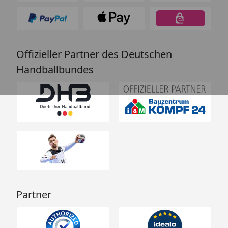
Offizieller Partner des Deutschen
Handballbundes
Partner