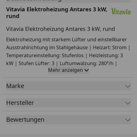
Vitavia Elektroheizung Antares 3 kW,
rund
Vitavia Elektroheizung Antares 3 kW, rund
Elektroheizung mit starkem Lüfter und einstellbarer
Ausstrahlrichtung im Stahlgehäuse | Heizart: Strom |
Temperatureinstellung: Stufenlos | Heizleistung: 3
kW | Stufen Lüfter: 3 | Luftumwälzung: 280³/h |
Mehr anzeigen
Luftstrom: 2,9 m/s | Schutzart: IP X4 | Geeignet für
bis zu 40 m³ Raum | Maße: L 31,5 x B 33,5 x H 40 cm |
Marke
Isolierter Schutz-griff | Schutzgitter hinten und vorne
| Besonderheiten: Zugang zur Stromquelle
Hersteller
erforderlich
Packmaße: 38 x 35 x 43,7 cm - 7,1 kg
Bewertungen
Vitavia Elektroheizung Antares 3 kW, rund -
Technische Daten