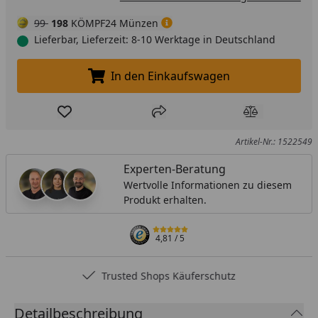
99
198
KÖMPF24 Münzen
Lieferbar, Lieferzeit: 8-10 Werktage in Deutschland
In den Einkaufswagen
In den Einkaufswagen legen
Produkt zur Wunschliste hinzufügen
Teilen
Produkt Ver
Artikel-Nr.: 1522549
Experten-Beratung
Wertvolle Informationen zu diesem
Produkt erhalten.
4,81
/ 5
Trusted Shops Käuferschutz
Detailbeschreibung