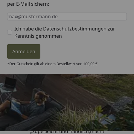
per E-Mail sichern:
Keine Eingabe erforderlich
Eingabe erforderlich
E-Mail *
Ich habe die
Datenschutzbestimmungen
zur
Kenntnis genommen
Anmelden
*Der Gutschein gilt ab einem Bestellwert von 100,00 €
Trusted Shops
4,81
/ 5
„Super,leicht und handlich,macht