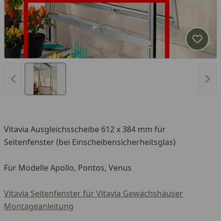
Produk
Vorheriges Bild anzeigen
Näc
Vitavia Ausgleichsscheibe 612 x 384 mm für
Seitenfenster (bei Einscheibensicherheitsglas)
Für Modelle Apollo, Pontos, Venus
Vitavia Seitenfenster für Vitavia Gewächshäuser
Montageanleitung