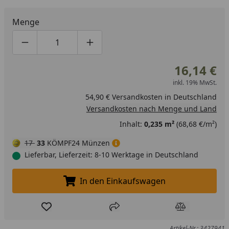
Menge
Produktmenge um eins verringern
Produktmenge manuell eingeben
Produktmenge um eins erhöhen
16,14 €
inkl. 19% MwSt.
54,90 € Versandkosten in Deutschland
Versandkosten nach Menge und Land
Inhalt:
0,235 m²
(68,68 €/m²)
17
33
KÖMPF24 Münzen
Lieferbar, Lieferzeit: 8-10 Werktage in Deutschland
In den Einkaufswagen
In den Einkaufswagen legen
Produkt zur Wunschliste hinzufügen
Teilen
Produkt Ver
Artikel-Nr.: 3427941