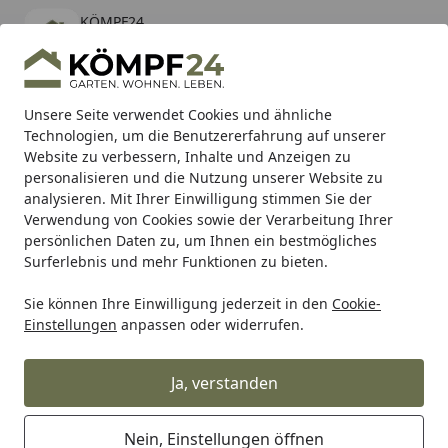
KÖMPF24
Öffnen
Banner schließen
KÖMPF24
kostenlos - Im App Store
Alle Produkte
Mein Konto
Wunschl
Eink
Unsere Seite verwendet Cookies und ähnliche
Technologien, um die Benutzererfahrung auf unserer
Hotline
4,81
/ 5
Suchen
Website zu verbessern, Inhalte und Anzeigen zu
personalisieren und die Nutzung unserer Website zu
analysieren. Mit Ihrer Einwilligung stimmen Sie der
Karibu Pools inkl. gratis Sandfilteranlage & Pool-
Verwendung von Cookies sowie der Verarbeitung Ihrer
Starterset (Gesamtwert bis 468,99€)
persönlichen Daten zu, um Ihnen ein bestmögliches
Surferlebnis und mehr Funktionen zu bieten.
Sie können Ihre Einwilligung jederzeit in den
Cookie-
Alles für den Garten
Gewächshaus
Zubehör für Gewäch
Einstellungen
anpassen oder widerrufen.
Startseite
Vitavia Ausgleichsscheibe 612 x 384
mm für Seitenfenster (bei
Ja, verstanden
Einscheibensicherheitsglas) -
40000698
Nein, Einstellungen öffnen