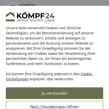
KÖMPF24
Öffnen
Banner schließen
KÖMPF24
kostenlos - Im App Store
Alle Produkte
Mein Konto
Wunschl
Eink
Unsere Seite verwendet Cookies und ähnliche
Technologien, um die Benutzererfahrung auf unserer
Hotline
4,81
/ 5
Suchen
Website zu verbessern, Inhalte und Anzeigen zu
personalisieren und die Nutzung unserer Website zu
analysieren. Mit Ihrer Einwilligung stimmen Sie der
Karibu Pools inkl. gratis Sandfilteranlage & Pool-
Verwendung von Cookies sowie der Verarbeitung Ihrer
Starterset (Gesamtwert bis 468,99€)
persönlichen Daten zu, um Ihnen ein bestmögliches
Surferlebnis und mehr Funktionen zu bieten.
Sie können Ihre Einwilligung jederzeit in den
Cookie-
Alles für den Garten
Brunnen & Wasserspiele
Zubehör f
Einstellungen
anpassen oder widerrufen.
Startseite
Ubbink Xtra 2300
Springbrunnenpumpe
Ja, verstanden
Nein, Einstellungen öffnen