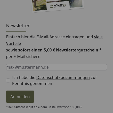
Lieferumfang
Ubbink Xtra 2300
Springbrunnenpumpe
Vulkan-Düse mittel
Newsletter
Schaumsprudler mittel
Hahn/T-Stück 1/2"
Einfach hier die E-Mail-Adresse eintragen und
viele
Schlauchtüllen 3er Set
Vorteile
sowie
sofort einen 5,00 € Newslettergutschein
*
per E-Mail sichern:
Ubbink Springbrunnenpumpe Xtra
Gebrauchsanweisung
Keine Eingabe erforderlich
Eingabe erforderlich
E-Mail *
Ich habe die
Datenschutzbestimmungen
zur
Kenntnis genommen
Anmelden
*Der Gutschein gilt ab einem Bestellwert von 100,00 €