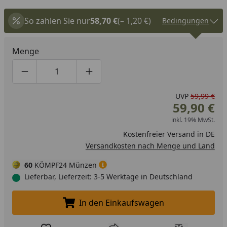
So zahlen Sie nur
58,70 €
(– 1,20 €)
Bedingungen
Menge
Produktmenge um eins verringern
Produktmenge manuell eingeben
Produktmenge um eins erhöhen
UVP
59,99 €
59,90 €
inkl. 19% MwSt.
Kostenfreier Versand in DE
Versandkosten nach Menge und Land
60
KÖMPF24 Münzen
Lieferbar, Lieferzeit: 3-5 Werktage in Deutschland
In den Einkaufswagen
In den Einkaufswagen legen