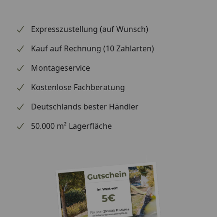
Stromverbrauch
34 Watt
Pumpe
Expresszustellung (auf Wunsch)
Nennspannung
230 V Wechselstrom, 50
Hz
Kauf auf Rechnung (10 Zahlarten)
Wassersäule in
2,2 m
Montageservice
Metern max.
Kostenlose Fachberatung
Anschluss
1/2"
Deutschlands bester Händler
Länge
10 m
50.000 m² Lagerfläche
Anschlusskabel
Schutzklasse
I
Schutzgrad
IP68
Vulkan-Düse (mittel)
H: 90 cm, Ø: 60 cm
H: 50 cm
Schaumsprudler-
Düse (mittel)