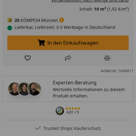
Inhalt:
10 m²
(1,92 €/m²)
20
KÖMPF24 Münzen
Lieferbar, Lieferzeit: 3-5 Werktage in Deutschland
In den Einkaufswagen
In den Einkaufswagen legen
Produkt zur Wunschliste hinzufügen
Teilen
Produkt Ver
Artikel-Nr.: 5498611
Experten-Beratung
Wertvolle Informationen zu diesem
Produkt erhalten.
4,81
/ 5
Trusted Shops Käuferschutz