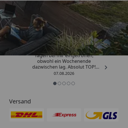
Trusted Shops
4,81
/ 5
„Die Bestellung ist innerhalb von 4
Tagen bei mir eingetroffen,
obwohl ein Wochenende
dazwischen lag. Absolut TOP!
Sicherlich nicht die letzte
07.08.2026
Bestellung. Vielen Dank und weiter
so.“
Versand