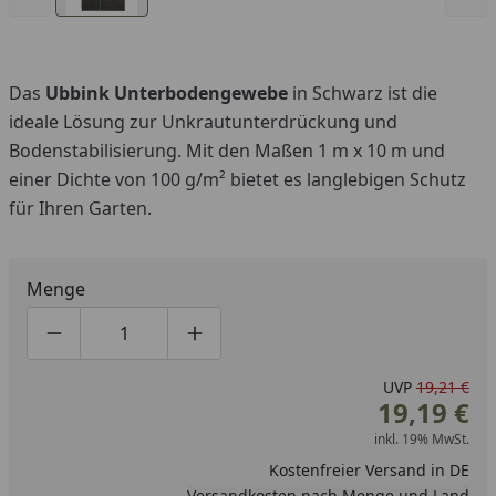
Das
Ubbink Unterbodengewebe
in Schwarz ist die
ideale Lösung zur Unkrautunterdrückung und
Bodenstabilisierung. Mit den Maßen 1 m x 10 m und
einer Dichte von 100 g/m² bietet es langlebigen Schutz
für Ihren Garten.
Menge
Produktmenge um eins verringern
Produktmenge manuell eingeben
Produktmenge um eins erhöhen
UVP
19,21 €
19,19 €
inkl. 19% MwSt.
Kostenfreier Versand in DE
Versandkosten nach Menge und Land