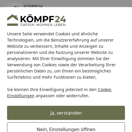
KÖMPF24
Öffnen
Banner schließen
KÖMPF24
kostenlos - Im App Store
Alle Produkte
Mein Konto
Wunschl
Eink
Unsere Seite verwendet Cookies und ähnliche
Technologien, um die Benutzererfahrung auf unserer
Hotline
4,81
/ 5
Suchen
Website zu verbessern, Inhalte und Anzeigen zu
personalisieren und die Nutzung unserer Website zu
analysieren. Mit Ihrer Einwilligung stimmen Sie der
Karibu Pools inkl. gratis Sandfilteranlage & Pool-
Verwendung von Cookies sowie der Verarbeitung Ihrer
Starterset (Gesamtwert bis 468,99€)
persönlichen Daten zu, um Ihnen ein bestmögliches
Surferlebnis und mehr Funktionen zu bieten.
Sie können Ihre Einwilligung jederzeit in den
Cookie-
Ubbink
Ubbink Gartenzubehör
Ubbink Unterbodengeweb
Einstellungen
anpassen oder widerrufen.
Startseite
Ubbink Unterbodengewebe,
schwarz, 1m x 10m, 100 g/m²
Ja, verstanden
Nein, Einstellungen öffnen