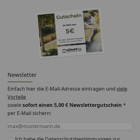
Newsletter
Einfach hier die E-Mail-Adresse eintragen und
viele
Vorteile
sowie
sofort einen 5,00 € Newslettergutschein
*
per E-Mail sichern:
Keine Eingabe erforderlich
Eingabe erforderlich
E-Mail *
Ich habe die
Datenschutzbestimmungen
zur