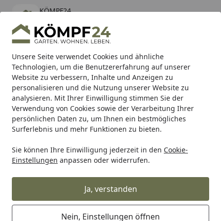
KÖMPF24
Öffnen
Banner schließen
KÖMPF24
kostenlos - Im App Store
Alle Produkte
Mein Konto
Wunschl
Eink
Unsere Seite verwendet Cookies und ähnliche
Technologien, um die Benutzererfahrung auf unserer
Hotline
4,81
/ 5
Suchen
Website zu verbessern, Inhalte und Anzeigen zu
personalisieren und die Nutzung unserer Website zu
analysieren. Mit Ihrer Einwilligung stimmen Sie der
Karibu Pools inkl. gratis Sandfilteranlage & Pool-
Verwendung von Cookies sowie der Verarbeitung Ihrer
Starterset (Gesamtwert bis 468,99€)
persönlichen Daten zu, um Ihnen ein bestmögliches
Surferlebnis und mehr Funktionen zu bieten.
Sie können Ihre Einwilligung jederzeit in den
Cookie-
Alles für den Garten
Ubbink Eisfreihalter Basic 25
Einstellungen
anpassen oder widerrufen.
Startseite
Ubbink Eisfreihalter Basic 25
Ja, verstanden
Nein, Einstellungen öffnen