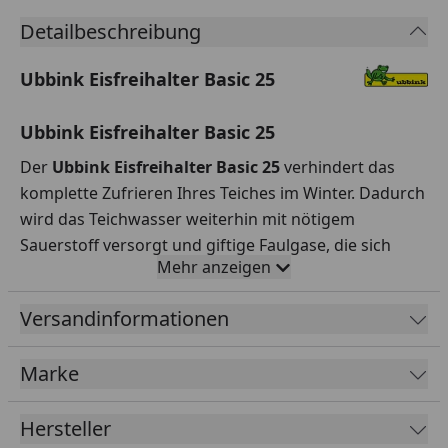
Detailbeschreibung
Ubbink Eisfreihalter Basic 25
U
bbink Eisfreihalter Basic 25
Der
Ubbink Eisfreihalter Basic 25
verhindert das
komplette Zufrieren Ihres Teiches im Winter. Dadurch
wird das Teichwasser weiterhin mit nötigem
Sauerstoff versorgt und giftige Faulgase, die sich
Mehr anzeigen
unter einer geschlossenen Eisdecke bilden,
entweichen. So können Pflanzen und Tiere den
Versandinformationen
Winter unbeschadet überstehen.
Abmessung: Ø 25 cm
Marke
Hersteller