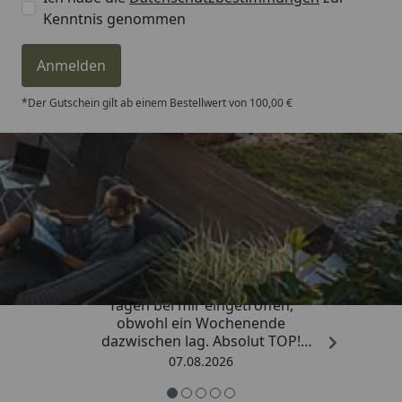
Kenntnis genommen
Anmelden
*Der Gutschein gilt ab einem Bestellwert von 100,00 €
Trusted Shops
4,81
/ 5
„Die Bestellung ist innerhalb von 4
Tagen bei mir eingetroffen,
obwohl ein Wochenende
dazwischen lag. Absolut TOP!
Sicherlich nicht die letzte
07.08.2026
Bestellung. Vielen Dank und weiter
so.“