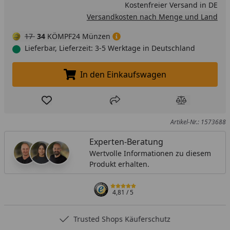
Kostenfreier Versand in DE
Versandkosten nach Menge und Land
17
34
KÖMPF24 Münzen
Lieferbar, Lieferzeit: 3-5 Werktage in Deutschland
In den Einkaufswagen
In den Einkaufswagen legen
Produkt zur Wunschliste hinzufügen
Teilen
Produkt Ver
Artikel-Nr.: 1573688
Experten-Beratung
Wertvolle Informationen zu diesem
Produkt erhalten.
4,81
/ 5
Trusted Shops Käuferschutz