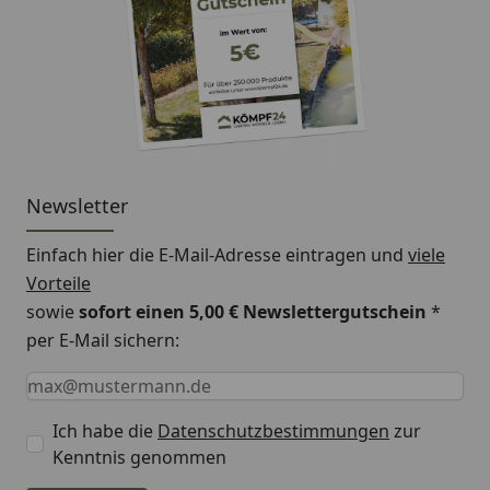
Newsletter
Einfach hier die E-Mail-Adresse eintragen und
viele
Vorteile
sowie
sofort einen 5,00 € Newslettergutschein
*
per E-Mail sichern:
Keine Eingabe erforderlich
Eingabe erforderlich
E-Mail *
Ich habe die
Datenschutzbestimmungen
zur
Kenntnis genommen