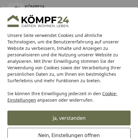
KÖMPF24
Öffnen
Banner schließen
KÖMPF24
kostenlos - Im App Store
Alle Produkte
Mein Konto
Wunschl
Eink
Unsere Seite verwendet Cookies und ähnliche
Technologien, um die Benutzererfahrung auf unserer
Hotline
4,81
/ 5
Suchen
Website zu verbessern, Inhalte und Anzeigen zu
personalisieren und die Nutzung unserer Website zu
analysieren. Mit Ihrer Einwilligung stimmen Sie der
Karibu Pools inkl. gratis Sandfilteranlage & Pool-
Verwendung von Cookies sowie der Verarbeitung Ihrer
Starterset (Gesamtwert bis 468,99€)
persönlichen Daten zu, um Ihnen ein bestmögliches
Surferlebnis und mehr Funktionen zu bieten.
Sie können Ihre Einwilligung jederzeit in den
Cookie-
Alles für den Garten
Gartenmöbel
Gartenmöbel Sets
A
Einstellungen
anpassen oder widerrufen.
Startseite
T&J ELLA Picknicktisch B 180 x T 170
x H 75 cm
Ja, verstanden
Nein, Einstellungen öffnen