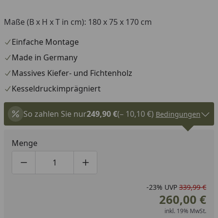
Maße (B x H x T in cm): 180 x 75 x 170 cm
Einfache Montage
Made in Germany
Massives Kiefer- und Fichtenholz
Kesseldruckimprägniert
So zahlen Sie nur
249,90 €
(– 10,10 €)
Bedingungen
Menge
Produktmenge um eins verringern
Produktmenge manuell eingeben
Produktmenge um eins erhöhen
-23%
UVP
339,99 €
260,00 €
inkl. 19% MwSt.