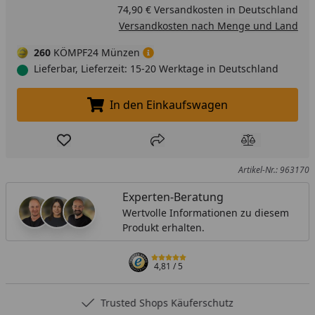
74,90 € Versandkosten in Deutschland
Versandkosten nach Menge und Land
260
KÖMPF24 Münzen
Lieferbar, Lieferzeit: 15-20 Werktage in Deutschland
In den Einkaufswagen
In den Einkaufswagen legen
Produkt zur Wunschliste hinzufügen
Teilen
Produkt Ver
Artikel-Nr.: 963170
Experten-Beratung
Wertvolle Informationen zu diesem
Produkt erhalten.
4,81
/ 5
Trusted Shops Käuferschutz