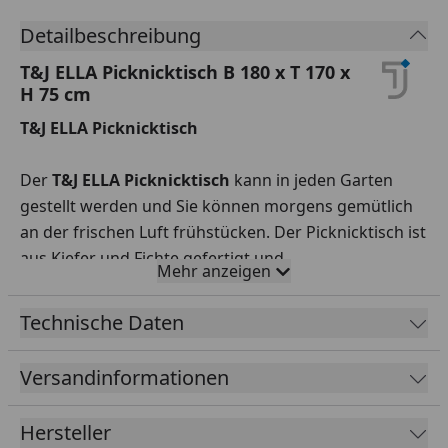
Detailbeschreibung
T&J ELLA Picknicktisch B 180 x T 170 x
H 75 cm
T&J ELLA Picknicktisch
Der
T&J ELLA Picknicktisch
kann in jeden Garten
gestellt werden und Sie können morgens gemütlich
an der frischen Luft frühstücken. Der Picknicktisch ist
aus Kiefer und Fichte gefertigt und
Mehr anzeigen
kesseldruckimprägniert. Inklusive sind Sitzbänke 25 x
180 cm, Tisch 66 x 180 cm und Pfosten 9 x7 cm sowie
Technische Daten
Beschläge und die Montageanleitung.
Versandinformationen
Im Zubehör finden Sie einen Picknicktisch für Kinder
verlinkt.
Hersteller