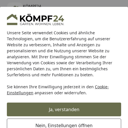
KÖMPF24
Öffnen
Banner schließen
KÖMPF24
kostenlos - Im App Store
Alle Produkte
Mein Konto
Wunschl
Eink
Unsere Seite verwendet Cookies und ähnliche
Technologien, um die Benutzererfahrung auf unserer
Hotline
4,81
/ 5
Suchen
Website zu verbessern, Inhalte und Anzeigen zu
personalisieren und die Nutzung unserer Website zu
analysieren. Mit Ihrer Einwilligung stimmen Sie der
Karibu Pools inkl. gratis Sandfilteranlage & Pool-
Verwendung von Cookies sowie der Verarbeitung Ihrer
Starterset (Gesamtwert bis 468,99€)
persönlichen Daten zu, um Ihnen ein bestmögliches
Surferlebnis und mehr Funktionen zu bieten.
Sie können Ihre Einwilligung jederzeit in den
Cookie-
Alles für den Garten
Gartenhaus
Pergolen
Zubehör fü
Einstellungen
anpassen oder widerrufen.
Startseite
T&J Einzelreiter für Pergola 9 x 4,5 x
65 cm
Ja, verstanden
Nein, Einstellungen öffnen