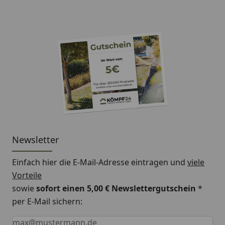
Newsletter
Einfach hier die E-Mail-Adresse eintragen und
viele
Vorteile
sowie
sofort einen 5,00 € Newslettergutschein
*
per E-Mail sichern:
Keine Eingabe erforderlich
Eingabe erforderlich
E-Mail *