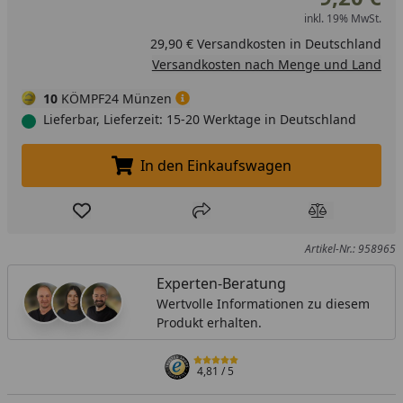
inkl. 19% MwSt.
29,90 € Versandkosten in Deutschland
Versandkosten nach Menge und Land
10
KÖMPF24 Münzen
Lieferbar, Lieferzeit: 15-20 Werktage in Deutschland
In den Einkaufswagen
In den Einkaufswagen legen
Produkt zur Wunschliste hinzufügen
Teilen
Produkt Ver
Artikel-Nr.: 958965
Experten-Beratung
Wertvolle Informationen zu diesem
Produkt erhalten.
4,81
/ 5