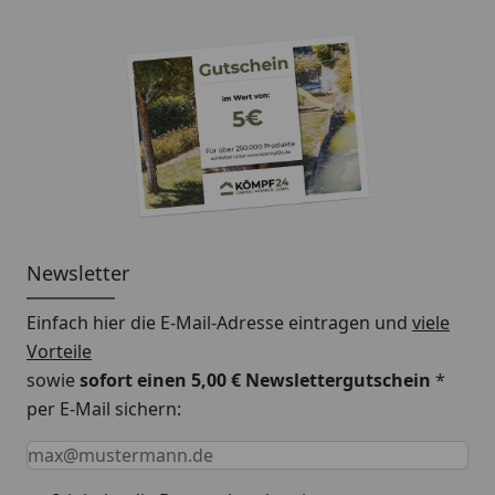
Newsletter
Einfach hier die E-Mail-Adresse eintragen und
viele
Vorteile
sowie
sofort einen 5,00 € Newslettergutschein
*
per E-Mail sichern:
Keine Eingabe erforderlich
Eingabe erforderlich
E-Mail *