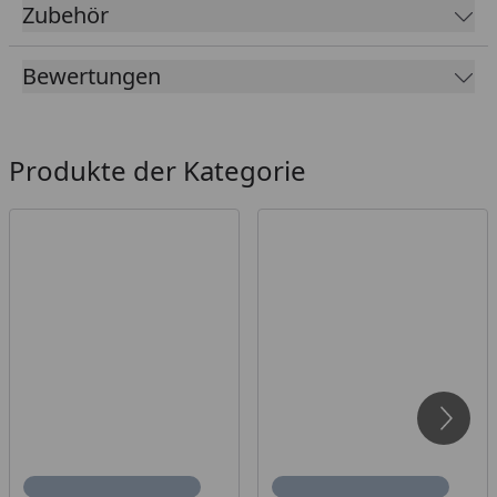
Zubehör
T&J Pfosten
T&J Pfostenanker
Bewertungen
T&J Schrauben
T&J Winkelbeschläge
Produkte der Kategorie
Weiteres Zubehör:
T&J AVANTGARDE Tor / Bogentor
T&J AVANTGARDE RANK Sichtschutzelemente
T&J AVANTGARDE OBERBOGEN
Sichtschutzelemente
T&J AVANTGARDE OBERBOGEN RANK
Sichtschutzelemente
T&J AVANTGARDE UNTERBOGEN RANK
Sichtschutzelemente
T&J AVANTGARDE RANKGITTER