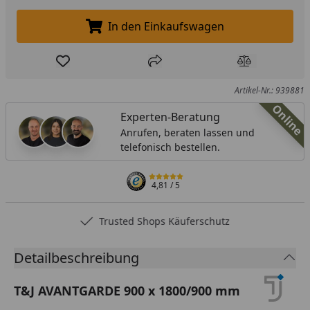
In den Einkaufswagen
In den Einkaufswagen legen
Produkt zur Wunschliste hinzufügen
Teilen
Produkt Ver
Artikel-Nr.: 939881
Online
Experten-Beratung
Anrufen, beraten lassen und
telefonisch bestellen.
4,81
/ 5
Trusted Shops Käuferschutz
Detailbeschreibung
T&J AVANTGARDE 900 x 1800/900 mm