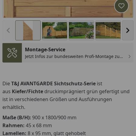
Produk
Vorheriges Bild anzeigen
Näc
Montage-Service
Jetzt Infos zur bundesweiten Profi-Montage zum
günstigen Festpreis sichern.
Die
T&J AVANTGARDE Sichtschutz-Serie
ist
aus
Kiefer/Fichte
druckimprägniert grün gefertigt und
ist in verschiedenen Größen und Ausführungen
erhältlich.
Maße (B/H):
900 x 1800/900 mm
Rahmen:
45 x 68 mm
Lamellen:
8 x 95 mm, glatt gehobelt