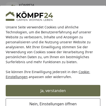
KÖMPF24
Öffnen
Banner schließen
KÖMPF24
kostenlos - Im App Store
Alle Produkte
Mein Konto
Wunschl
Eink
Unsere Seite verwendet Cookies und ähnliche
Technologien, um die Benutzererfahrung auf unserer
Hotline
4,81
/ 5
Suchen
Website zu verbessern, Inhalte und Anzeigen zu
personalisieren und die Nutzung unserer Website zu
analysieren. Mit Ihrer Einwilligung stimmen Sie der
Karibu Pools inkl. gratis Sandfilteranlage & Pool-
Verwendung von Cookies sowie der Verarbeitung Ihrer
Starterset (Gesamtwert bis 468,99€)
persönlichen Daten zu, um Ihnen ein bestmögliches
Surferlebnis und mehr Funktionen zu bieten.
Sie können Ihre Einwilligung jederzeit in den
Cookie-
Alles für den Garten
Hochbeet, Pflanzkasten & mehr!
Ra
Einstellungen
anpassen oder widerrufen.
Startseite
T&J AVANTGARDE 900 x 1800/900
mm
Ja, verstanden
Nein, Einstellungen öffnen