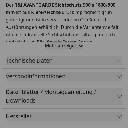
Der
T&J AVANTGARDE Sichtschutz 900 x 1800/900
mm
ist aus
Kiefer/Fichte
druckimprägniert grün
gefertigt und ist in verschiedenen Größen und
Ausführungen erhältlich. Durch die Variantenvielfalt
ist eine individuelle Sichtschutzgestaltung möglich
und wird zum Blickfang in Ihrem Garten.
Mehr anzeigen
Maße (B/H):
1800 x 1200 mm, 1800 x 1500 mm, 1800 x
1800 mm, 1500 x 1800 mm, 1000 x 1800 mm, 900 x
Technische Daten
1800/900 mm, 1800 x 900 mm
Rahmen:
45 x 68 mm
Versandinformationen
Lamellen:
8 x 95 mm, glatt gehobelt
Rankstäbe:
12 x30 mm, geklammert
Datenblätter / Montageanleitung /
Maschenweite
: 100 x 100 mm
Downloads
Rahmen und Lamellen Edelstahl verschraubt.
Hersteller
Bitte beachten Sie folgende Hinweise:
Was benötige ich für einen reibungslosen Aufbau?