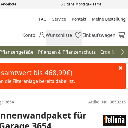
e Angebote
Eigene Montage-Teams
FAQ
Service
Kontakt
Meine Bestellung
Meine Bestellung
Konto
Wunschliste
Einkaufswagen
Mein Konto
Wunschliste
Einkaufswagen
 Pflanzengefäße
Pflanzen & Pflanzenschutz
Erde & Düng
Na
Gesamtwert bis 468,99€)
die Filteranlage bereits dabei ist.
ge 3654
Artikel-Nr.:
3859216
 Innenwandpaket für
 Garage 3654