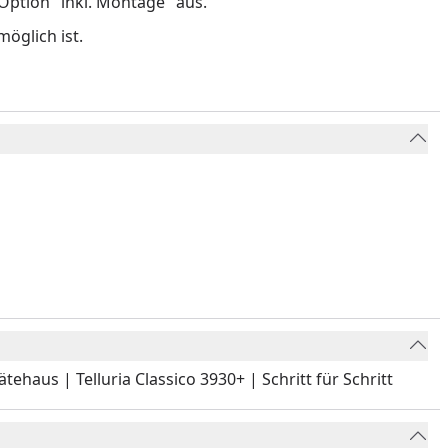
ption "inkl. Montage" aus.
öglich ist.
ehaus | Telluria Classico 3930+ | Schritt für Schritt
Youtube-Video