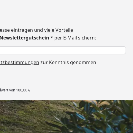
dresse eintragen und
viele Vorteile
€ Newslettergutschein
* per E-Mail sichern:
h
utzbestimmungen
zur Kenntnis genommen
lwert von 100,00 €