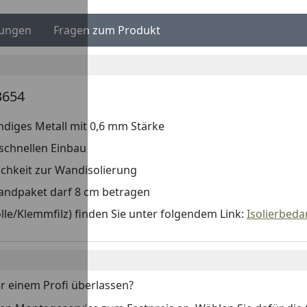
ungen
Fragen zum Produkt
3654
ndiges Metall mit 0,6 mm Stärke
schnellen Einbau
chkeit zur Wandisolierung
ndpaket darf 8 cm betragen
le/Klemmfilz) finden Sie unter folgendem Link:
Isolierbedar
r einem Profi überlassen?