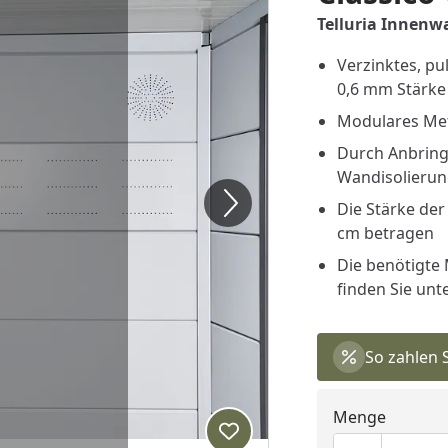
Telluria Innenw
Verzinktes, pu
0,6 mm Stärke
Modulares Met
Durch Anbringe
Wandisolieru
Die Stärke de
cm betragen
Die benötigte 
finden Sie unt
So zahlen 
Menge
Produkt zur Wunschliste hi