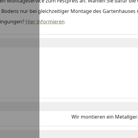
 Montageservice zum Festpreis an. Wählen Sie dafür die O
s Bodens nur bei gleichzeitiger Montage des Gartenhauses m
dingungen?
Hier informieren
Wir montieren ein Metallgerät
o