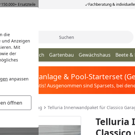
150.000+ Ersatzteile
Fachberatung & individuell
m die
Suche
e und Anzeigen
ieren. Mit
owie der
age
Terrassendach
Gartenbau
Gewächshaus
Beete &
mögliches
tis Sandfilteranlage & Pool-Starterset (
ngen
anpassen
ilter&Pflege gratis! Ausgenommen sind Sparsets, bei denen 
gen öffnen
user & Aufbewahrung
Telluria Innenwandpaket für Classico Gara
Telluria
Classico