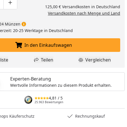
ge um eins verringern
duktmenge manuell eingeben
Produktmenge um eins erhöhen
125,00 € Versandkosten in Deutschland
Versandkosten nach Menge und Land
24 Münzen
eferzeit: 20-25 Werktage in Deutschland
In den Einkaufswagen
In den Einkaufswagen legen
iste
Teilen
Vergleichen
dukt zur Wunschliste hinzufügen
Teilen
Produkt Vergle
Experten-Beratung
Wertvolle Informationen zu diesem Produkt erhalten.
4,81
/ 5
25.963 Bewertungen
hops Käuferschutz
Rechnungskauf