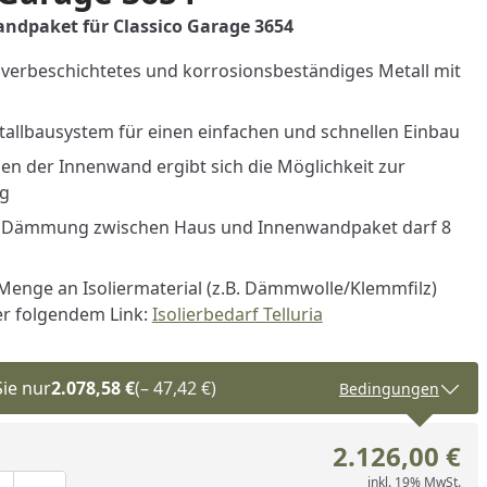
andpaket für Classico Garage 3654
lverbeschichtetes und korrosionsbeständiges Metall mit
allbausystem für einen einfachen und schnellen Einbau
n der Innenwand ergibt sich die Möglichkeit zur
ng
r Dämmung zwischen Haus und Innenwandpaket darf 8
Menge an Isoliermaterial (z.B. Dämmwolle/Klemmfilz)
er folgendem Link:
Isolierbedarf Telluria
Sie nur
2.078,58 €
(– 47,42 €)
Bedingungen
2.126,00 €
nzufügen
inkl. 19% MwSt.