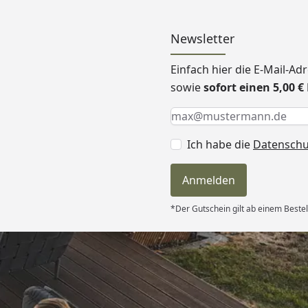
Newsletter
Einfach hier die E-Mail-A
sowie
sofort einen 5,00 
Keine Eingabe erforderlic
Eingabe erforderlich
E-Mail *
Ich habe die
Datensch
Anmelden
*Der Gutschein gilt ab einem Bestel
Versand