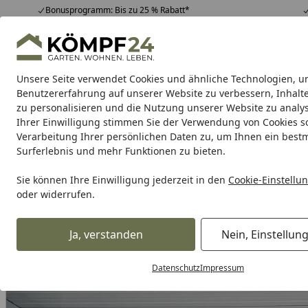
Bonusprogramm: Bis zu 25 % Rabatt*
Hotline
07051 / 9 22 22
4,81
/ 5
Mo-Fr. 8-16 Uhr
25.963 Bewertungen
Unsere Seite verwendet Cookies und ähnliche Technologien, u
Alle Produkte
Highlights
Tipps & Tricks
Alle Produkte
Benutzererfahrung auf unserer Website zu verbessern, Inhalt
zu personalisieren und die Nutzung unserer Website zu analys
Ihrer Einwilligung stimmen Sie der Verwendung von Cookies s
Garten
Gartenhaus
Gerätehaus
Carport & Gar
Verarbeitung Ihrer persönlichen Daten zu, um Ihnen ein best
Surferlebnis und mehr Funktionen zu bieten.
Karibu Pools inkl. gra
Sie können Ihre Einwilligung jederzeit in den
Cookie-Einstellu
oder widerrufen.
Dein Traumpool im Sorglos-Paket: F
Ja, verstanden
Nein, Einstellun
Alles für den Garten
Gerätehaus
Zubehör für Gerätehä
Startseite
Datenschutz
Impressum