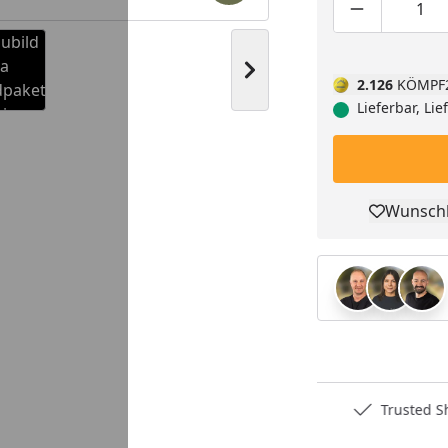
Produktmen
Pro
Nächstes Bild anzeigen
2.126
KÖMPF
Lieferbar, Li
Youtube-Video
Youtube-Video
Wunschl
Pro
Deutschlands bester Händler
Trusted S