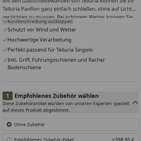
Mit den Glasschiebewänden von Telluria können Sie Ihr
Telluria Pavillon ganz einfach schließen, ohne auf Licht
verzichten zu müssen. Bei schönem Wetter können Sie
Kurzbeschreibung ausklappen
die Schiebetüren öffnen und verwandeln die Lounge an
Schützt vor Wind und Wetter
kälteren Tagen in einen geschlossenen Raum. Die
Hochwertige Verarbeitung
Schiebetüren verlängern somit die Nutzungsdauer Ihres
Perfekt passend für Telluria Singolo
Gartenhauses und einer Verwendung als Home-Office
Rückzugsort steht nichts im Wege! Die Telluria-
Inkl. Griff, Führungsschienen und flacher
Glasschiebewände werden inklusive Griff,
Bodenschiene
Führungsschienen und flacher Bodenschiene geliefert.
Empfohlenes Zubehör wählen
Diese Zubehörartikel wurden von unseren Experten speziell
auf dieses Produkt abgestimmt.
Ohne Zubehör
+398,95 €
Empfohlenes Zubehör-Paket