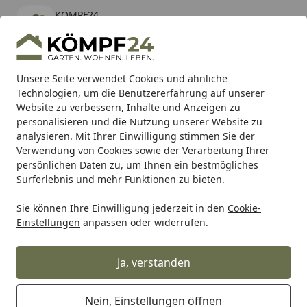
KÖMPF24
Öffnen
Banner schließen
KÖMPF24
kostenlos - Im App Store
Alle Produkte
Mein Konto
Wunschl
Eink
Unsere Seite verwendet Cookies und ähnliche
Technologien, um die Benutzererfahrung auf unserer
Hotline
4,81
/ 5
Suchen
Website zu verbessern, Inhalte und Anzeigen zu
personalisieren und die Nutzung unserer Website zu
analysieren. Mit Ihrer Einwilligung stimmen Sie der
Karibu Pools inkl. gratis Sandfilteranlage & Pool-
Verwendung von Cookies sowie der Verarbeitung Ihrer
Starterset (Gesamtwert bis 468,99€)
persönlichen Daten zu, um Ihnen ein bestmögliches
Surferlebnis und mehr Funktionen zu bieten.
Sie können Ihre Einwilligung jederzeit in den
Cookie-
Alles für den Garten
Gartenhaus
Pavillons & Lauben
Z
Einstellungen
anpassen oder widerrufen.
Startseite
Telluria Glasschiebewände für
Pavillon Singolo 4836
Ja, verstanden
Nein, Einstellungen öffnen