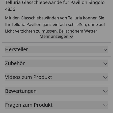
Telluria Glasschiebewände für Pavillon Singolo
4836
Mit den Glasschiebewänden von Telluria können Sie
Ihr Telluria Pavillon ganz einfach schließen, ohne auf
Licht verzichten zu müssen. Bei schönem Wetter
Mehr anzeigen
können Sie die Schiebetüren öffnen und verwandeln
die Lounge an kälteren Tagen in einen geschlossenen
Hersteller
Raum. Die Schiebetüren verlängern somit die
Nutzungsdauer Ihres Gartenhauses und einer
Zubehör
Verwendung als Home-Office Rückzugsort steht
nichts im Wege! Die Telluria-Glasschiebewände
Videos zum Produkt
werden inklusive Griff, Führungsschienen und flacher
Bodenschiene geliefert.
Bewertungen
Telluria Glasschiebewände für Singolo -
Montageanleitung
Fragen zum Produkt