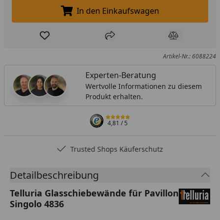
In den Einkaufswagen
In den Einkaufswagen legen
Produkt zur Wunschliste hinzufügen
Teilen
Produkt Ver
Artikel-Nr.: 6088224
Experten-Beratung
Wertvolle Informationen zu diesem
Produkt erhalten.
4,81
/ 5
Trusted Shops Käuferschutz
Detailbeschreibung
Telluria Glasschiebewände für Pavillon
Singolo 4836