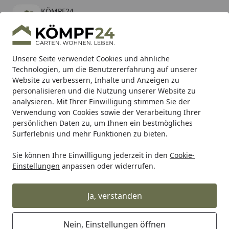
KÖMPF24
Öffnen
Banner schließen
KÖMPF24
kostenlos - Im App Store
Alle Produkte
Mein Konto
Wunschl
Eink
Unsere Seite verwendet Cookies und ähnliche
Technologien, um die Benutzererfahrung auf unserer
Hotline
4,81
/ 5
Suchen
Website zu verbessern, Inhalte und Anzeigen zu
personalisieren und die Nutzung unserer Website zu
analysieren. Mit Ihrer Einwilligung stimmen Sie der
Karibu Pools inkl. gratis Sandfilteranlage & Pool-
Verwendung von Cookies sowie der Verarbeitung Ihrer
Starterset (Gesamtwert bis 468,99€)
persönlichen Daten zu, um Ihnen ein bestmögliches
Surferlebnis und mehr Funktionen zu bieten.
Sie können Ihre Einwilligung jederzeit in den
Cookie-
Alles für den Garten
Gerätehaus
Zubehör für Gerätehä
Einstellungen
anpassen oder widerrufen.
Startseite
Telluria Fußboden für
Metallgerätehaus
Ja, verstanden
Classico/Luminato 3030
Nein, Einstellungen öffnen