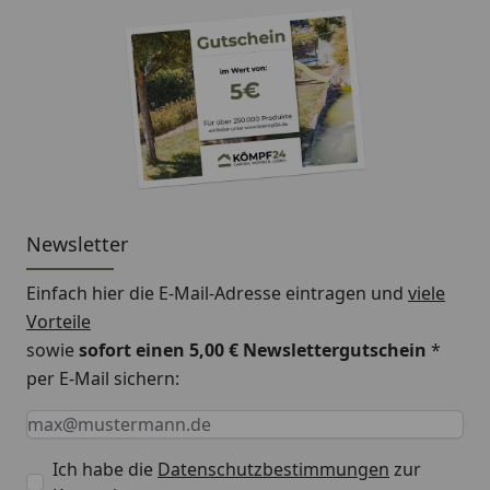
Newsletter
Einfach hier die E-Mail-Adresse eintragen und
viele
Vorteile
sowie
sofort einen 5,00 € Newslettergutschein
*
per E-Mail sichern:
Keine Eingabe erforderlich
Eingabe erforderlich
E-Mail *
Ich habe die
Datenschutzbestimmungen
zur