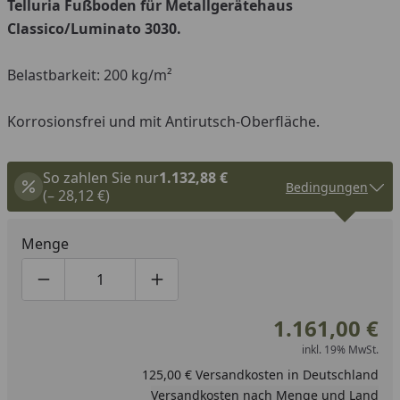
Telluria Fußboden für Metallgerätehaus
Youtube-Video
Classico/Luminato 3030.
Belastbarkeit: 200 kg/m²
Korrosionsfrei und mit Antirutsch-Oberfläche.
So zahlen Sie nur
1.132,88 €
Bedingungen
(– 28,12 €)
Menge
Produktmenge um eins verringern
Produktmenge manuell eingeben
Produktmenge um eins erhöhen
1.161,00 €
inkl. 19% MwSt.
125,00 € Versandkosten in Deutschland
Versandkosten nach Menge und Land