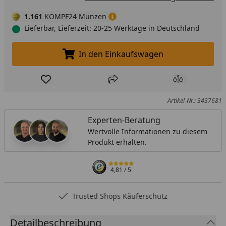
1.161
KÖMPF24 Münzen
Lieferbar, Lieferzeit: 20-25 Werktage in Deutschland
In den Einkaufswagen
In den Einkaufswagen legen
Produkt zur Wunschliste hinzufügen
Teilen
Produkt Ver
Artikel-Nr.: 3437681
Experten-Beratung
Wertvolle Informationen zu diesem
Produkt erhalten.
4,81
/ 5
Trusted Shops Käuferschutz
Detailbeschreibung