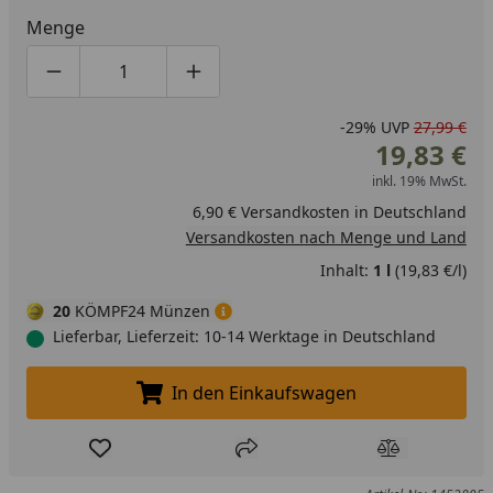
Menge
Produktmenge um eins verringern
Produktmenge manuell eingeben
Produktmenge um eins erhöhen
-29%
UVP
27,99 €
19,83 €
inkl. 19% MwSt.
6,90 € Versandkosten in Deutschland
Versandkosten nach Menge und Land
Inhalt:
1 l
(19,83 €/l)
20
KÖMPF24 Münzen
Lieferbar, Lieferzeit: 10-14 Werktage in Deutschland
In den Einkaufswagen
In den Einkaufswagen legen
Produkt zur Wunschliste hinzufügen
Teilen
Produkt Ver