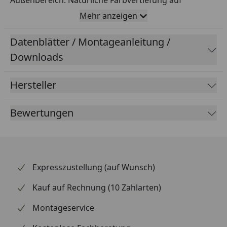
Außenbereich. Natürliche Farbvertiefung auf
mikronisierter Naturöl-Basis.
Mehr anzeigen
Wasser- und schmutzabweisend
Datenblätter / Montageanleitung /
Vermindert Rissbildung und Austrocknung
Downloads
Ideal für Gartenmöbel, Sichtblenden und
Terrassen
Hersteller
Bewertungen
Ergiebigkeit:
ca. 10–22 m² / 1 Liter
Expresszustellung (auf Wunsch)
Einsatzgebiete
Kauf auf Rechnung (10 Zahlarten)
Hartholz-Gartenmöbel, Naturholzmöbel, Hartholz-
Terrassen, Holz-Zäune uvm.
Montageservice