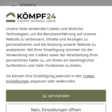
KÖMPF24
Öffnen
Banner schließen
KÖMPF24
kostenlos - Im App Store
Alle Produkte
Mein Konto
Wunschl
Eink
Unsere Seite verwendet Cookies und ähnliche
Technologien, um die Benutzererfahrung auf unserer
Hotline
4,81
/ 5
Suchen
Website zu verbessern, Inhalte und Anzeigen zu
personalisieren und die Nutzung unserer Website zu
analysieren. Mit Ihrer Einwilligung stimmen Sie der
Karibu Pools inkl. gratis Sandfilteranlage & Pool-
Verwendung von Cookies sowie der Verarbeitung Ihrer
Starterset (Gesamtwert bis 468,99€)
persönlichen Daten zu, um Ihnen ein bestmögliches
Surferlebnis und mehr Funktionen zu bieten.
Sie können Ihre Einwilligung jederzeit in den
Cookie-
Alles für den Garten
Gartenbau
Terrassenbeläge
Anst
Einstellungen
anpassen oder widerrufen.
Startseite
Hotrega Teak- und Hartholz-
Pflegeöl 1 Liter Dose
Ja, verstanden
Nein, Einstellungen öffnen