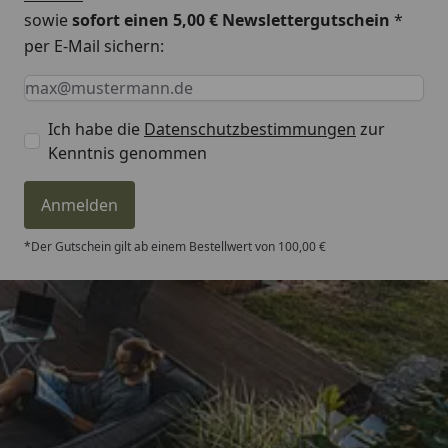
Funken, offenen Flammen sowie anderen
sowie
sofort einen 5,00 € Newslettergutschein
*
Zündquellen
per E-Mail sichern:
fernhalten. Nicht rauchen.
Keine Eingabe erforderlich
Eingabe erforderlich
E-Mail *
P260
Ich habe die
Datenschutzbestimmungen
zur
Staub/Rauch/Gas/Nebel/Dampf/Aerosol
Kenntnis genommen
nicht einatmen.
P280 Schutzhandschuhe tragen.
Anmelden
P301+P310 BEI VERSCHLUCKEN: Sofort
*Der Gutschein gilt ab einem Bestellwert von 100,00 €
GIFTINFORMATIONSZENTRUM/Arzt
anrufen.
P331 KEIN Erbrechen herbeiführen.
P405 Unter Verschluss aufbewahren.
Trusted Shops
P501 Inhalt/Behälter gemäß dem
4,81
/ 5
örtlichen Vorschriften der
Entsorgung/Verwertung zuführen.