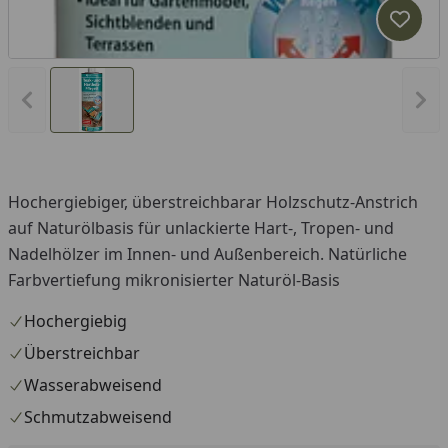
Produk
Vorheriges Bild anzeigen
Näc
Hochergiebiger, überstreichbarar Holzschutz-Anstrich
auf Naturölbasis für unlackierte Hart-, Tropen- und
Nadelhölzer im Innen- und Außenbereich. Natürliche
Farbvertiefung mikronisierter Naturöl-Basis
Hochergiebig
Überstreichbar
Wasserabweisend
Schmutzabweisend