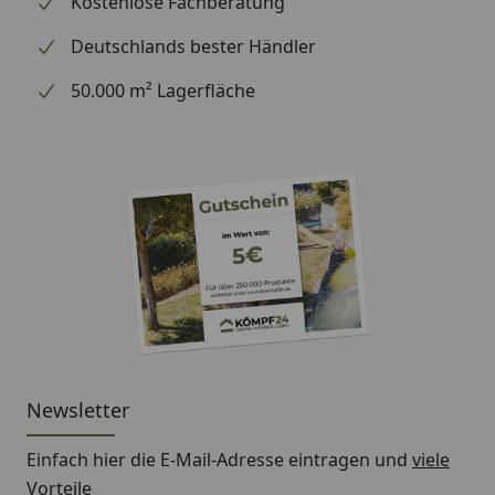
Kostenlose Fachberatung
Sicherheitshinweise
Deutschlands bester Händler
Signalwort
: Gefahr
50.000 m² Lagerfläche
Gefahrenhinweise
H304 Kann bei Verschlucken und
Eindringen in die Atemwege tödlich sein
Sicherheitshinweise
P101 Ist ärztlicher Rat erforderlich,
Verpackung oder Kennzeichnungsetikett
bereithalten.
Newsletter
P102 Darf nicht in die Hände von Kindern
gelangen.
Einfach hier die E-Mail-Adresse eintragen und
viele
P210 Von Hitze, heißen Oberflächen,
Vorteile