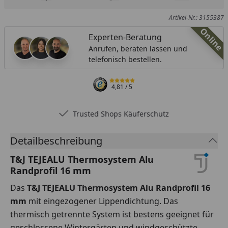
Produkt zur Wunschliste hinzufügen
Teilen
Produkt Ver
Artikel-Nr.: 3155387
Online
Experten-Beratung
Anrufen, beraten lassen und
telefonisch bestellen.
4,81
/ 5
Trusted Shops Käuferschutz
Detailbeschreibung
T&J TEJEALU Thermosystem Alu
Randprofil 16 mm
Das
T&J TEJEALU Thermosystem Alu Randprofil 16
mm
mit eingezogener Lippendichtung. Das
thermisch getrennte System ist bestens geeignet für
geschlossene Wintergärten und windgeschützte