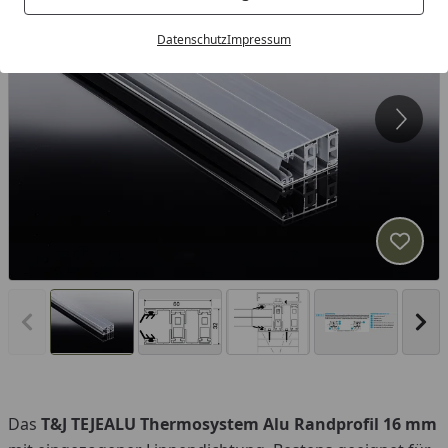
Datenschutz
Impressum
Produk
Vorheriges Bild anzeigen
Näc
Das
T&J TEJEALU Thermosystem Alu Randprofil 16 mm