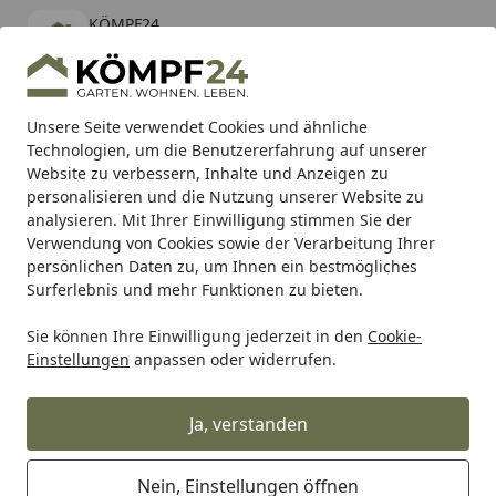
KÖMPF24
Öffnen
Banner schließen
KÖMPF24
kostenlos - Im App Store
Alle Produkte
Mein Konto
Wunschl
Eink
Unsere Seite verwendet Cookies und ähnliche
Technologien, um die Benutzererfahrung auf unserer
Hotline
4,81
/ 5
Suchen
Website zu verbessern, Inhalte und Anzeigen zu
personalisieren und die Nutzung unserer Website zu
analysieren. Mit Ihrer Einwilligung stimmen Sie der
Karibu Pools inkl. gratis Sandfilteranlage & Pool-
Verwendung von Cookies sowie der Verarbeitung Ihrer
Starterset (Gesamtwert bis 468,99€)
persönlichen Daten zu, um Ihnen ein bestmögliches
Surferlebnis und mehr Funktionen zu bieten.
Sie können Ihre Einwilligung jederzeit in den
Cookie-
Alles für den Garten
Terrassendach
Stegplatten für Te
Einstellungen
anpassen oder widerrufen.
Startseite
T&J TEJEALU Thermosystem Alu
Randprofil 16 mm
Ja, verstanden
Nein, Einstellungen öffnen