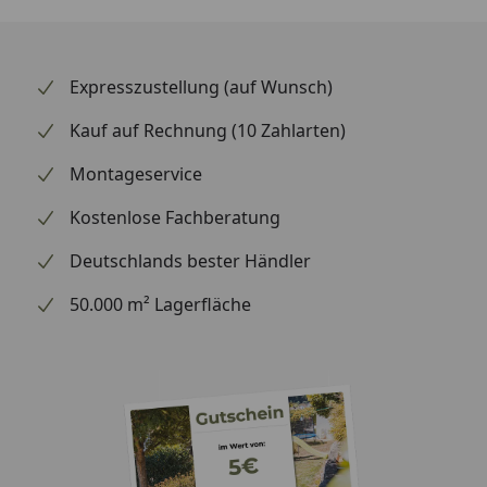
2 = Stegplatte 16 mm
3 = Randprofil
4= Edelstahlschraube 4,8 x 32 mm, selbstbohrend
Expresszustellung (auf Wunsch)
5= Edelstahlschraube 5,5 x 28mm, selbstbohrend
Kauf auf Rechnung (10 Zahlarten)
6= Alu-Klemmdeckel
Randdistanzleiste
Montageservice
Anti-Dust Tape
Kostenlose Fachberatung
Reinaluminium-Klebeband
Silicon
Deutschlands bester Händler
Bestellhilfe TEJEALU Thermosystem
50.000 m² Lagerfläche
Weiteres Zubehör:
Regenrinne