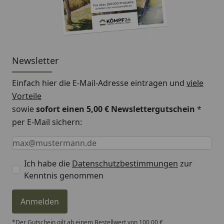
Diese Artikel finden Sie im Zubehör Reiter.
Newsletter
Einfach hier die E-Mail-Adresse eintragen und
viele
Vorteile
sowie
sofort einen 5,00 € Newslettergutschein
*
per E-Mail sichern:
Keine Eingabe erforderlich
Eingabe erforderlich
E-Mail *
Ich habe die
Datenschutzbestimmungen
zur
Kenntnis genommen
Anmelden
*Der Gutschein gilt ab einem Bestellwert von 100,00 €