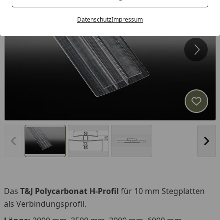
Datenschutz
Impressum
Produk
Vorheriges Bild anzeigen
Näc
Das
T&J Polycarbonat H-Profil
für 10 mm Stegplatten
als Verbindungsprofil.