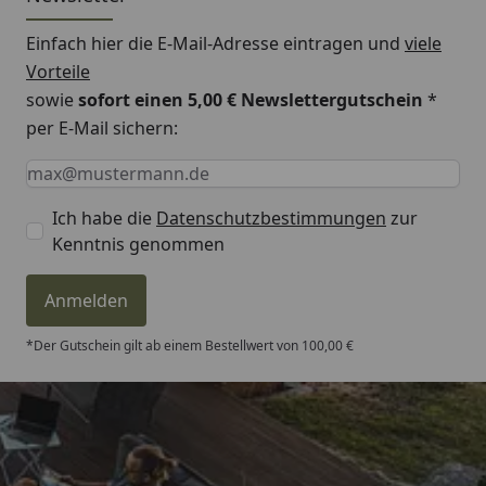
Einfach hier die E-Mail-Adresse eintragen und
viele
Vorteile
sowie
sofort einen 5,00 € Newslettergutschein
*
per E-Mail sichern:
Keine Eingabe erforderlich
Eingabe erforderlich
E-Mail *
Ich habe die
Datenschutzbestimmungen
zur
Kenntnis genommen
Anmelden
*Der Gutschein gilt ab einem Bestellwert von 100,00 €
Trusted Shops