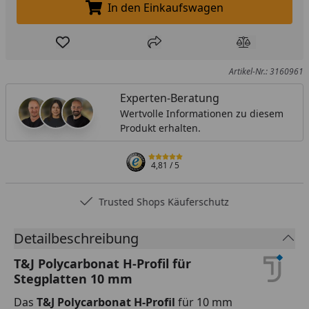
In den Einkaufswagen
In den Einkaufswagen legen
Produkt zur Wunschliste hinzufügen
Teilen
Produkt Ver
Artikel-Nr.: 3160961
Experten-Beratung
Wertvolle Informationen zu diesem
Produkt erhalten.
4,81
/ 5
Trusted Shops Käuferschutz
Detailbeschreibung
T&J Polycarbonat H-Profil für
Stegplatten 10 mm
Das
T&J Polycarbonat H-Profil
für 10 mm