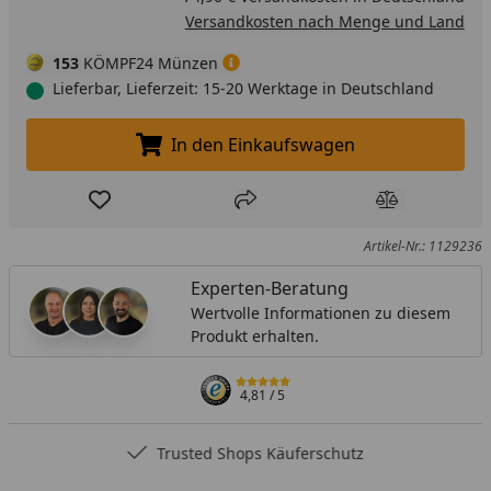
Versandkosten nach Menge und Land
153
KÖMPF24 Münzen
Lieferbar, Lieferzeit: 15-20 Werktage in Deutschland
In den Einkaufswagen
In den Einkaufswagen legen
Produkt zur Wunschliste hinzufügen
Teilen
Produkt Ver
Artikel-Nr.: 1129236
Experten-Beratung
Wertvolle Informationen zu diesem
Produkt erhalten.
4,81
/ 5
Trusted Shops Käuferschutz