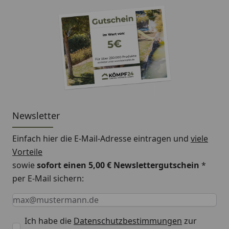
Newsletter
Einfach hier die E-Mail-Adresse eintragen und
viele
Vorteile
sowie
sofort einen 5,00 € Newslettergutschein
*
per E-Mail sichern:
Keine Eingabe erforderlich
Eingabe erforderlich
E-Mail *
Ich habe die
Datenschutzbestimmungen
zur