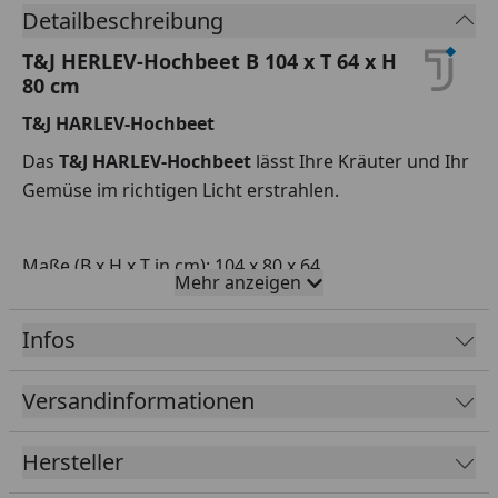
Detailbeschreibung
T&J HERLEV-Hochbeet B 104 x T 64 x H
80 cm
T&J HARLEV-Hochbeet
Das
T&J HARLEV-Hochbeet
lässt Ihre Kräuter und Ihr
Gemüse im richtigen Licht erstrahlen.
Maße (B x H x T in cm): 104 x 80 x 64
Mehr anzeigen
Gefertigt aus aus roher Lärche, sägerau, Bretter ca.
17 mm,
Infos
Breite ca. 150 mm, Kantholz ca. 40 x 40 mm
Versandinformationen
ohne Pflanzkasteneinsatz, ca. 45 Liter
Hersteller