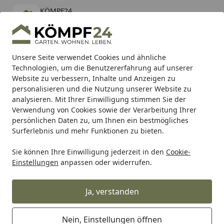
KÖMPF24
Öffnen
Banner schließen
KÖMPF24
kostenlos - Im App Store
Alle Produkte
Mein Konto
Wunschl
Eink
Unsere Seite verwendet Cookies und ähnliche
Technologien, um die Benutzererfahrung auf unserer
Hotline
4,81
/ 5
Suchen
Website zu verbessern, Inhalte und Anzeigen zu
personalisieren und die Nutzung unserer Website zu
analysieren. Mit Ihrer Einwilligung stimmen Sie der
Karibu Pools inkl. gratis Sandfilteranlage & Pool-
Verwendung von Cookies sowie der Verarbeitung Ihrer
Starterset (Gesamtwert bis 468,99€)
persönlichen Daten zu, um Ihnen ein bestmögliches
Surferlebnis und mehr Funktionen zu bieten.
Sie können Ihre Einwilligung jederzeit in den
Cookie-
Alles für den Garten
Hochbeet, Pflanzkasten & mehr!
Ho
Einstellungen
anpassen oder widerrufen.
Startseite
T&J HERLEV-Hochbeet B 104 x T 64 x
H 80 cm
inkl. gratis Werkzeugset (4-
Ja, verstanden
teilig) im Wert von 71,60 €
Nein, Einstellungen öffnen