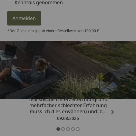
Kenntnis genommen
Anmelden
*Der Gutschein gilt ab einem Bestellwert von 100,00 €
Trusted Shops
4,81
/ 5
„Sehr gute Qualitäts-Markenware,
realistische Lieferzeiten (aufgrund
mehrfacher schlechter Erfahrung
muss ich dies erwähnen) und: bei
Kritik kommt die Antwort
09.08.2026
offensichtlich von einem
Menschen mit Verstand und nicht
von einem Chat-Bot, der