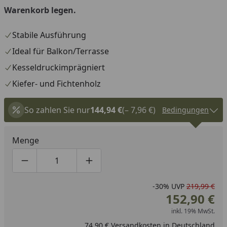
Warenkorb legen.
Stabile Ausführung
Ideal für Balkon/Terrasse
Kesseldruckimprägniert
Kiefer- und Fichtenholz
So zahlen Sie nur
144,94 €
(– 7,96 €)
Bedingungen
Menge
Produktmenge um eins verringern
Produktmenge manuell eingeben
Produktmenge um eins erhöhen
-30%
UVP
219,99 €
152,90 €
inkl. 19% MwSt.
74,90 € Versandkosten in Deutschland