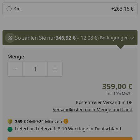
+263,16 €
4m
So zahlen Sie nur
346,92 €
(– 12,08 €)
Bedingungen
Menge
Produktmenge um eins verringern
Produktmenge manuell eingeben
Produktmenge um eins erhöhen
359,00 €
inkl. 19% MwSt.
Kostenfreier Versand in DE
Versandkosten nach Menge und Land
359
KÖMPF24 Münzen
Lieferbar, Lieferzeit: 8-10 Werktage in Deutschland