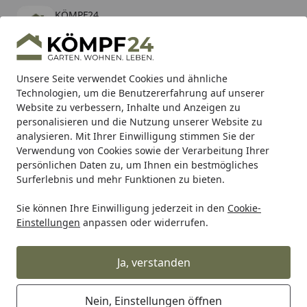
KÖMPF24
Öffnen
Banner schließen
KÖMPF24
kostenlos - Im App Store
Alle Produkte
Mein Konto
Wunschl
Eink
Unsere Seite verwendet Cookies und ähnliche
Technologien, um die Benutzererfahrung auf unserer
Hotline
4,81
/ 5
Suchen
Website zu verbessern, Inhalte und Anzeigen zu
personalisieren und die Nutzung unserer Website zu
analysieren. Mit Ihrer Einwilligung stimmen Sie der
Karibu Pools inkl. gratis Sandfilteranlage & Pool-
Verwendung von Cookies sowie der Verarbeitung Ihrer
Starterset (Gesamtwert bis 468,99€)
persönlichen Daten zu, um Ihnen ein bestmögliches
Surferlebnis und mehr Funktionen zu bieten.
Sie können Ihre Einwilligung jederzeit in den
Cookie-
Alles für den Garten
Gewächshaus
Zubehör für Gewäch
Einstellungen
anpassen oder widerrufen.
Startseite
SunElements Wandelement
SunCover Select - 10 mm
Ja, verstanden
Doppelstegplatten
Nein, Einstellungen öffnen