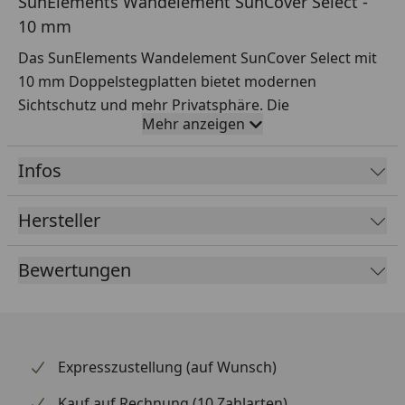
SunElements Wandelement SunCover Select -
10 mm
Das SunElements Wandelement SunCover Select mit
10 mm Doppelstegplatten bietet modernen
Sichtschutz und mehr Privatsphäre. Die
Mehr anzeigen
lichtdurchlässigen Platten schützen vor
unerwünschten Blicken, ohne den Gartenbereich zu
Infos
verdunkeln, und schaffen so eine helle und stilvolle
Atmosphäre.
Hersteller
Bewertungen
Expresszustellung (auf Wunsch)
Kauf auf Rechnung (10 Zahlarten)