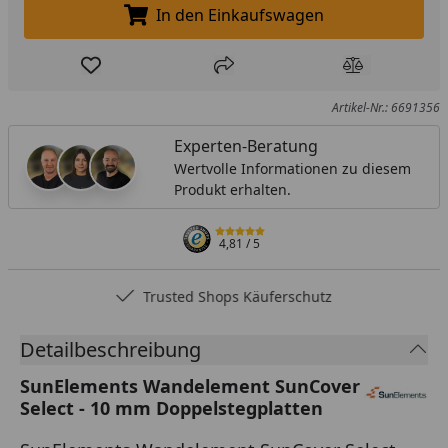
In den Einkaufswagen
In den Einkaufswagen legen
Produkt zur Wunschliste hinzufügen
Teilen
Produkt Ver
Artikel-Nr.: 6691356
Experten-Beratung
Wertvolle Informationen zu diesem
Produkt erhalten.
4,81
/ 5
Trusted Shops Käuferschutz
Detailbeschreibung
SunElements Wandelement SunCover
Select - 10 mm Doppelstegplatten