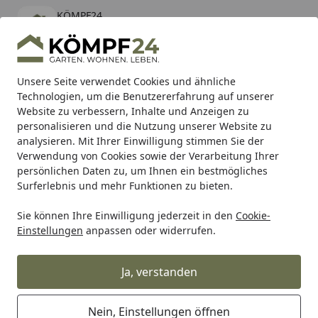
KÖMPF24
Öffnen
Banner schließen
KÖMPF24
kostenlos - Im App Store
Alle Produkte
Mein Konto
Wunschl
Eink
Unsere Seite verwendet Cookies und ähnliche
Technologien, um die Benutzererfahrung auf unserer
Hotline
4,81
/ 5
Suchen
Website zu verbessern, Inhalte und Anzeigen zu
personalisieren und die Nutzung unserer Website zu
analysieren. Mit Ihrer Einwilligung stimmen Sie der
Karibu Pools inkl. gratis Sandfilteranlage & Pool-
Verwendung von Cookies sowie der Verarbeitung Ihrer
Starterset (Gesamtwert bis 468,99€)
persönlichen Daten zu, um Ihnen ein bestmögliches
Surferlebnis und mehr Funktionen zu bieten.
Sie können Ihre Einwilligung jederzeit in den
Cookie-
Alles für den Garten
Gartenbau
Terrassenbeläge
Terr
Einstellungen
anpassen oder widerrufen.
Startseite
SPAX®-S Edelstahlschraube 4,5 x 45
mm (200Stück)
Ja, verstanden
Nein, Einstellungen öffnen