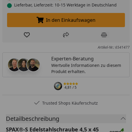
Lieferbar, Lieferzeit: 10-15 Werktage in Deutschland
In den Einkaufswagen
In den Einkaufswagen legen
Produkt zur Wunschliste hinzufügen
Teilen
Produkt Ver
Artikel-Nr.: 6541477
Experten-Beratung
Wertvolle Informationen zu diesem
Produkt erhalten.
4,81
/ 5
Trusted Shops Käuferschutz
Detailbeschreibung
SPAX®-S Edelstahlschraube 4,5 x 45