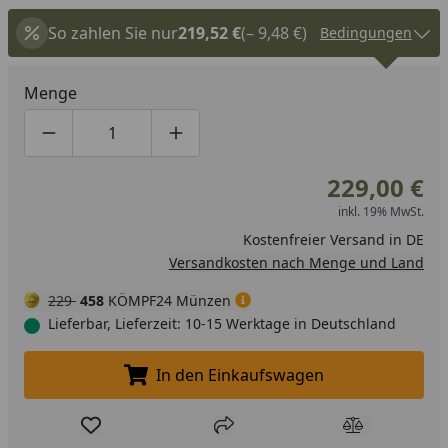
So zahlen Sie nur
219,52 €
(– 9,48 €)
Bedingungen
Menge
Produktmenge um eins verringern
Produktmenge manuell eingeben
Produktmenge um eins erhöhen
229,00 €
inkl. 19% MwSt.
Kostenfreier Versand in DE
Versandkosten nach Menge und Land
229
458
KÖMPF24 Münzen
Lieferbar, Lieferzeit: 10-15 Werktage in Deutschland
In den Einkaufswagen
In den Einkaufswagen legen
Produkt zur Wunschliste hinzufügen
Teilen
Produkt Ver