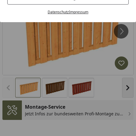
Datenschutz
Impressum
Produk
Vorheriges Bild anzeigen
Näc
Montage-Service
Jetzt Infos zur bundesweiten Profi-Montage zum
günstigen Festpreis sichern.