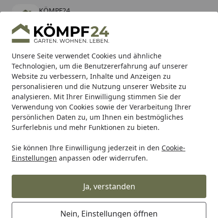
KÖMPF24
Öffnen
Banner schließen
KÖMPF24
kostenlos - Im App Store
Alle Produkte
Mein Konto
Wunschl
Eink
Unsere Seite verwendet Cookies und ähnliche
Technologien, um die Benutzererfahrung auf unserer
Hotline
4,81
/ 5
Suchen
Website zu verbessern, Inhalte und Anzeigen zu
personalisieren und die Nutzung unserer Website zu
analysieren. Mit Ihrer Einwilligung stimmen Sie der
Karibu Pools inkl. gratis Sandfilteranlage & Pool-
Verwendung von Cookies sowie der Verarbeitung Ihrer
Starterset (Gesamtwert bis 468,99€)
persönlichen Daten zu, um Ihnen ein bestmögliches
Surferlebnis und mehr Funktionen zu bieten.
Sie können Ihre Einwilligung jederzeit in den
Cookie-
Alles für den Garten
Gartenhaus
Pavillons & Lauben
Z
Einstellungen
anpassen oder widerrufen.
Startseite
Skan Holz Brüstung Deckelschalung
zu Pavillon Lyon
Ja, verstanden
Nein, Einstellungen öffnen