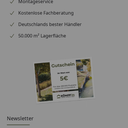
Montageservice
Farbliche
unbehandelt
Kostenlose Fachberatung
Vorbehandlung
optional in nussbaum
erhältlich
Deutschlands bester Händler
Eisenteile
Verzinkt
50.000 m² Lagerfläche
Riegel
4 x 6 cm
Wände
Deckelschalung
Schalung
2 x 12 cm
Stärke Handlauf
5 x 13 cm
für Pfostenabstand
150 cm (Größe 2)
/ Breite
180 cm (Größe 3)
Höhe
84 cm + beliebiger Abstand
Newsletter
vom Boden