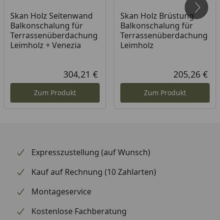
226 cm (Größe 3)
Skan Holz Seitenwand
Skan Holz Brüstung
230 cm (Größe 4)
Balkonschalung für
Balkonschalung für
Terrassenüberdachung
Terrassenüberdachung
Leimholz + Venezia
Leimholz
Höhe hinten
257 cm (Größe 1)
263 cm (Größe 2)
304,21 €
205,26 €
269 cm (Größe 3)
Aktueller Preis
Akt
279 cm (Größe 4)
Zum Produkt
Zum Produkt
Pfostenabstand
220 cm
Pfostenstärke
12 x 12 cm
Expresszustellung (auf Wunsch)
2
Schneelast
sk = 2,00 kN/m
Kauf auf Rechnung (10 Zahlarten)
(Größe 1)
2
sk = 1,60 kN/m
Montageservice
(Größe 2)
Kostenlose Fachberatung
2
sk = 1,35 kN/m