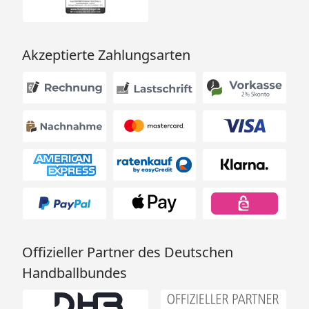
Montage und
besonderen Service-
Leistungen zum
Akzeptierte Zahlungsarten
Festpreis
Weitere
Informationen
Für die Montage
durch unsere
Monteure muss das
passende
Wandbefestigungsset
(optional erhältlich -
siehe Reiter Zubehör)
mitbestellt werden.
Offizieller Partner des Deutschen
Der Montageservice
umfasst die
Handballbundes
Befestigung an nicht
isoliertem