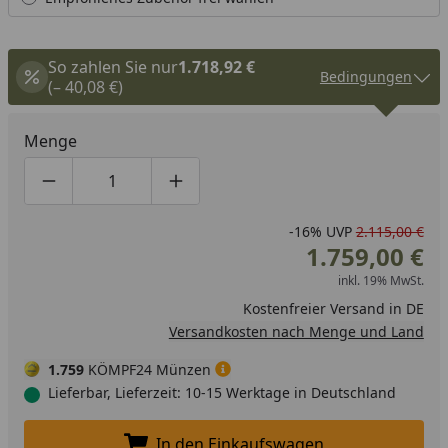
So zahlen Sie nur
1.718,92 €
Bedingungen
(– 40,08 €)
Menge
Produktmenge um eins verringern
Produktmenge manuell eingeben
Produktmenge um eins erhöhen
-16%
UVP
2.115,00 €
1.759,00 €
inkl. 19% MwSt.
Kostenfreier Versand in DE
Versandkosten nach Menge und Land
1.759
KÖMPF24 Münzen
Lieferbar, Lieferzeit: 10-15 Werktage in Deutschland
In den Einkaufswagen