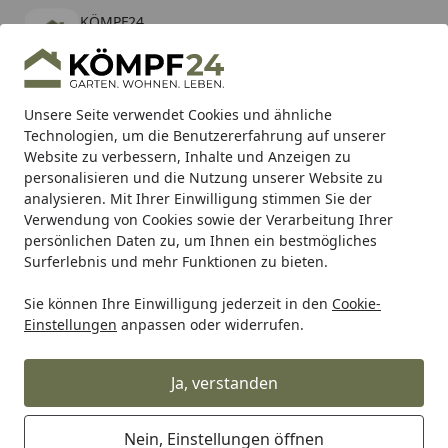
KÖMPF24
Öffnen
Banner schließen
KÖMPF24
kostenlos - Im App Store
Alle Produkte
Mein Konto
Wunschl
Eink
Unsere Seite verwendet Cookies und ähnliche
Technologien, um die Benutzererfahrung auf unserer
Hotline
4,81
/ 5
Suchen
Website zu verbessern, Inhalte und Anzeigen zu
personalisieren und die Nutzung unserer Website zu
analysieren. Mit Ihrer Einwilligung stimmen Sie der
Karibu Pools inkl. gratis Sandfilteranlage & Pool-
Verwendung von Cookies sowie der Verarbeitung Ihrer
Starterset (Gesamtwert bis 468,99€)
persönlichen Daten zu, um Ihnen ein bestmögliches
Surferlebnis und mehr Funktionen zu bieten.
Sie können Ihre Einwilligung jederzeit in den
Cookie-
Alles für den Garten
Terrassendach
Holz Terrassendäch
Einstellungen
anpassen oder widerrufen.
Startseite
Skan Holz Terrassenüberdachung
Andria mit Mittelpfosten Breite 541
Ja, verstanden
cm
Nein, Einstellungen öffnen