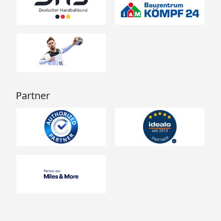
Kalksandstein-,
Hochlochziegel- und
Betonmauerwerk.
Sollte Ihre Hauswand
gedämmt sein, teilen
Sie uns bitte die
Wand- und
Dämmungsstärke
Partner
mit, Sie erhalten dann
ein individuelles
Angebot für die
Montage an der
gedämmten Wand,
inkl. Spezial-
Befestigungsmaterial.
Inklusive Befestigungsmaterial (Aufschraubstützen),