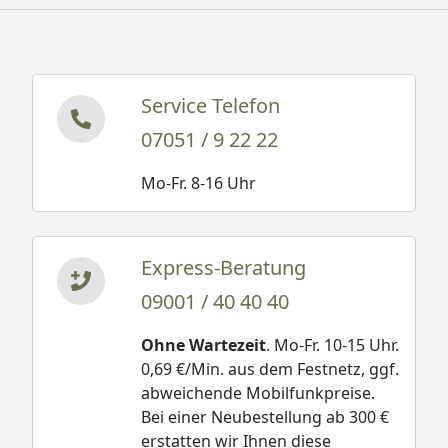
Kopfbänder, Montageanleitung
Skanholz Terrassenüberdachung Andria
Service Telefon
Technische Daten
07051 / 9 22 22
Skanholz Terrassenüberdachung Andria -
Tiefe 250 cm - Montageanleitung
Mo-Fr. 8-16 Uhr
Skanholz Terrassenüberdachung Andria -
Tiefe 300 cm - Montageanleitung
Skanholz Terrassenüberdachung Andria -
Express-Beratung
Tiefe 350 cm - Montageanleitung
Skanholz Terrassenüberdachung Andria -
09001 / 40 40 40
Tiefe 400 cm - Montageanleitung
Ohne Wartezeit
. Mo-Fr. 10-15 Uhr.
Für das verwendete Material, die Konstruktion sowie
0,69 €/Min. aus dem Festnetz, ggf.
für die Verarbeitung gewähren wir Ihnen in
abweichende Mobilfunkpreise.
Bei einer Neubestellung ab 300 €
Zusammenarbeit mit der Firma Skan Holz 5 Jahre
erstatten wir Ihnen diese
Garantie. (
Garantiebestimmungen
)