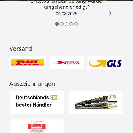
Terrassendielenbedarf
WPC Fußboden
„- Retouren Bearbeitung wurde
umgehend erledigt“
Bitte wählen Sie die
04.08.2026
entsprechende Größe
zur Ihrem Pavillon
aus
(optional erhältlich -
siehe Reiter
Versand
"Zubehör")
Packmaße
120x370x45cm
Gewicht 290 kg
Auszeichnungen
Montage
Montage zum
günstigen Festpreis
möglich
oder
Sorglos-Paket mit