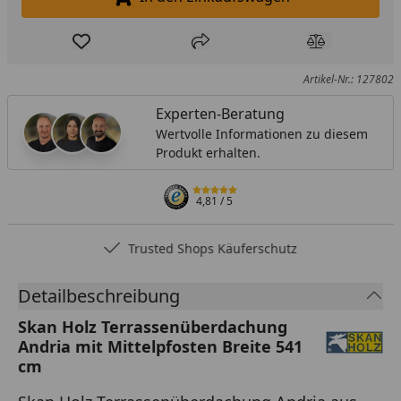
In den Einkaufswagen legen
Produkt zur Wunschliste hinzufügen
Teilen
Produkt Ver
Artikel-Nr.: 127802
Experten-Beratung
Wertvolle Informationen zu diesem
Produkt erhalten.
4,81
/ 5
Trusted Shops Käuferschutz
Detailbeschreibung
Skan Holz Terrassenüberdachung
Andria mit Mittelpfosten Breite 541
cm