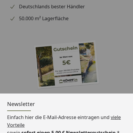
(Größe 3)
Deutschlands bester Händler
2
sk = 1,45 kN/m
(Größe 4)
50.000 m² Lagerfläche
Doppelstegplatten
16 mm hagelfestes
Polycarbonat
Plattenfarbe klar
(Standard)
Optional auch in
bronze oder opal
lieferbar, bitte
sprechen Sie uns an!
Ausführung
unbehandelt
(Standard)
Newsletter
Optional farbliche
Vorbehandlung in
Einfach hier die E-Mail-Adresse eintragen und
viele
eiche hell, nussbaum,
Vorteile
weiß, schiefergrau
sowie
sofort einen 5,00 € Newslettergutschein
*