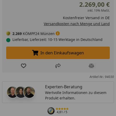
2.269,00 €
inkl. 19% MwSt.
Kostenfreier Versand in DE
Versandkosten nach Menge und Land
2.269
KÖMPF24 Münzen
Lieferbar, Lieferzeit: 10-15 Werktage in Deutschland
In den Einkaufswagen
In den Einkaufswagen legen
Produkt zur Wunschliste hinzufügen
Teilen
Produkt Ver
Artikel-Nr.: 94030
Experten-Beratung
Wertvolle Informationen zu diesem
Produkt erhalten.
4,81
/ 5