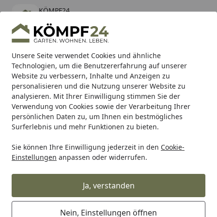
KÖMPF24
Öffnen
Banner schließen
KÖMPF24
kostenlos - Im App Store
Alle Produkte
Mein Konto
Wunschl
Eink
Unsere Seite verwendet Cookies und ähnliche
Technologien, um die Benutzererfahrung auf unserer
Hotline
4,81
/ 5
Suchen
Website zu verbessern, Inhalte und Anzeigen zu
personalisieren und die Nutzung unserer Website zu
analysieren. Mit Ihrer Einwilligung stimmen Sie der
Karibu Pools inkl. gratis Sandfilteranlage & Pool-
Verwendung von Cookies sowie der Verarbeitung Ihrer
Starterset (Gesamtwert bis 468,99€)
persönlichen Daten zu, um Ihnen ein bestmögliches
Surferlebnis und mehr Funktionen zu bieten.
Sie können Ihre Einwilligung jederzeit in den
Cookie-
Alles für den Garten
Gartenhaus
Pavillons & Lauben
S
Einstellungen
anpassen oder widerrufen.
Startseite
Skan Holz Pavillon Nancy
Ja, verstanden
Nein, Einstellungen öffnen