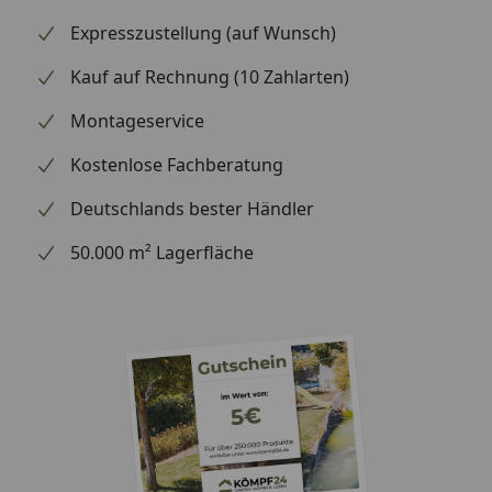
Lichtes Innenmaß
249 cm (Größe 1)
Expresszustellung (auf Wunsch)
309 cm (Größe 2)
Kauf auf Rechnung (10 Zahlarten)
369 cm (Größe 3)
Montageservice
Dachneigung
25 °
Kostenlose Fachberatung
Dachüberstand
40 cm (Größe 1)
Deutschlands bester Händler
40 cm (Größe 2)
40 cm (Größe 3)
50.000 m² Lagerfläche
Dacheindeckung
Dachbretter ( ohne
Blumenschindeln; siehe
Zubehör)
Kopfbänder
Gerade (geschwungene
optional erhältlich)
Schneelast
sk = 1,00 kN/m²