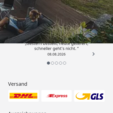
Schlussanstrich
5,6 l (Größe 3)
Trusted Shops
Montage
Montage zum günstigen
Festpreis möglich
4,81
/ 5
oder
Sorglos-Paket mit Montage
und besonderen Service-
„Gestern bestellt, heute geliefert,
Leistungen zum Festpreis
schneller geht's nicht. “
Weitere Informationen
08.08.2026
Packmaße
Packmaße : 118 x 210-280x
65-70 cm
Gewicht : 460-620 kg
Versand
Skanholz Pavillon Nancy Technische
Daten