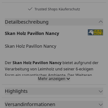
Trusted Shops Käuferschutz
Detailbeschreibung
Skan Holz Pavillon Nancy
Skan Holz Pavillon Nancy
Der
Skan Holz Pavillon Nancy
bietet aufgrund der
Verarbeitung von Leimholz und seiner 6-eckigen
Form ein romantisches Ambiente. Des Weiteren
Mehr anzeigen
bietet er mit seinem Durchmesser ab 360 cm und
seiner Höhe ab 293 cm eine ideale Raumnutzung. Die
Highlights
große Schneelast und der Dachüberstand von 40 cm
sorgten außerdem noch für sicheren Schutz vor
Versandinformationen
Regen. Er ist in folgenden Größen lieferbar: