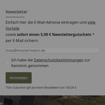
endbehandelt
Dach
19 mm Profilholzschalung
Newsletter
mit
aluminiumbeschichteter,
Einfach hier die E-Mail-Adresse eintragen und
viele
selbstklebender Dachbahn
Vorteile
und Aluminiumkante als
sowie
sofort einen 5,00 € Newslettergutschein
*
Dachabschluss
per E-Mail sichern:
Keine Eingabe erforderlich
Eingabe erforderlich
E-Mail *
Eisenteile
Verzinkt, farbig
pulverbeschichtete
Edelstahlschrauben für
Ich habe die
Datenschutzbestimmungen
zur
Fassadenplatten, Türknauf
Kenntnis genommen
Edelstahl
Anmelden
Breite x Tiefe x
253 x 169 x 223 cm
Höhe
(Oberkante Dach)
*Der Gutschein gilt ab einem Bestellwert von 100,00 €
Fläche
4,28 m²