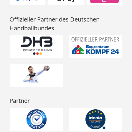
Skan Holz Gartenhaus CrossCube
Melbourne 2 Technische Daten
Offizieller Partner des Deutschen
Skan Holz Gartenhaus CrossCube
Handballbundes
Melbourne 2 Montageanleitung
Für das verwendete Material, die Konstruktion sowie
für die Verarbeitung gewähren wir Ihnen in
Zusammenarbeit mit der Firma Skan Holz 5 Jahre
Garantie. (
Garantiebestimmungen
)
Partner
Bitte beachten Sie: Die Abbildungen zeigen ggf.
Dekoration und Zusatzausstattung, welche nicht im
Lieferumfang enthalten ist. Den genauen
Lieferumfang entnehmen Sie dem Reiter