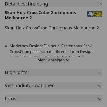
Detailbeschreibung
Skan Holz CrossCube Gartenhaus
Melbourne 2
Skan Holz CrossCube Gartenhaus Melbourne 2
Modernes Design: Die neue Gartenhaus-Serie
CrossCube passt sich mit ihrem klaren Design
exzellent an die moderne Architektur der
Mehr anzeigen
zeitgenössischen Gärten an. Die Konstruktion
besteht aus witterungsbeständigen,
Highlights
zementgebundenen Fassadenplatten für den
Außenbereich. Die Platten sind zugeschnitten,
Versandinformationen
vorgebohrt und farbig endbehandelt. Die Montage
erfolgt mit farbigen Edelstahlschrauben auf einer
schiefergrauen Holzrahmenkonstruktion.
Infos
Fußboden und Regenrinne sind optional erhältlich.