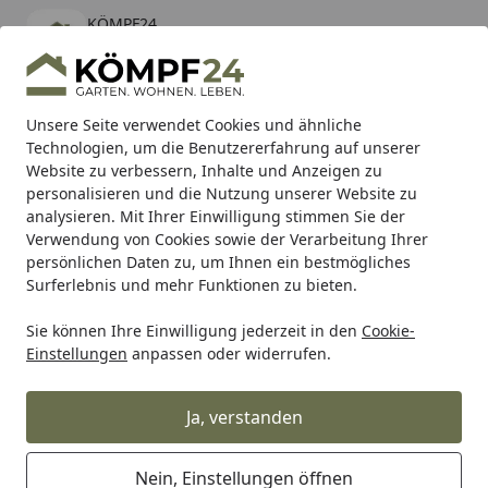
KÖMPF24
Öffnen
Banner schließen
KÖMPF24
kostenlos - Im App Store
Alle Produkte
Mein Konto
Wunschl
Eink
Unsere Seite verwendet Cookies und ähnliche
Technologien, um die Benutzererfahrung auf unserer
Hotline
4,81
/ 5
Suchen
Website zu verbessern, Inhalte und Anzeigen zu
personalisieren und die Nutzung unserer Website zu
analysieren. Mit Ihrer Einwilligung stimmen Sie der
Karibu Pools inkl. gratis Sandfilteranlage & Pool-
Verwendung von Cookies sowie der Verarbeitung Ihrer
Starterset (Gesamtwert bis 468,99€)
persönlichen Daten zu, um Ihnen ein bestmögliches
Surferlebnis und mehr Funktionen zu bieten.
Sie können Ihre Einwilligung jederzeit in den
Cookie-
Alles für den Garten
Gartenhaus
Gartenhäuser Holz
S
Einstellungen
anpassen oder widerrufen.
Startseite
Skan Holz CrossCube Gartenhaus
Melbourne 2
Ja, verstanden
Nein, Einstellungen öffnen