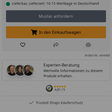
Lieferbar, Lieferzeit: 10-15 Werktage in Deutschland
Muster anfordern
Muster anfordern
In den Einkaufswagen
In den Einkaufswagen legen
Produkt zur Wunschliste hinzufügen
Teilen
Produkt Ver
Artikel-Nr.: 464466
Experten-Beratung
Wertvolle Informationen zu diesem
Produkt erhalten.
4,81
/ 5
Trusted Shops Käuferschutz