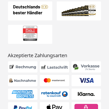
Fußbodenbedarf
19 mm Fußboden-Dielen
(optional erhältlich - siehe
Reiter "Zubehör")
Montage
Montage zum günstigen
Festpreis möglich
oder
Sorglos-Paket mit
Montage und besonderen
Service-Leistungen zum
Akzeptierte Zahlungsarten
Festpreis
Weitere Informationen
Optionale Erweiterungen (siehe Reiter "Zubehör"):
Metal-Dachrinne
Fußboden