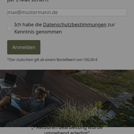
Keine Eingabe erforderlich
Eingabe erforderlich
E-Mail *
Ich habe die
Datenschutzbestimmungen
zur
Kenntnis genommen
Anmelden
*Der Gutschein gilt ab einem Bestellwert von 100,00 €
Trusted Shops
4,81
/ 5
„- Retouren Bearbeitung wurde
umgehend erledigt“