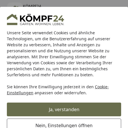
KÖMPF24
Öffnen
Banner schließen
KÖMPF24
kostenlos - Im App Store
Alle Produkte
Mein Konto
Wunschl
Eink
Unsere Seite verwendet Cookies und ähnliche
Technologien, um die Benutzererfahrung auf unserer
Hotline
4,81
/ 5
Suchen
Website zu verbessern, Inhalte und Anzeigen zu
personalisieren und die Nutzung unserer Website zu
analysieren. Mit Ihrer Einwilligung stimmen Sie der
Karibu Pools inkl. gratis Sandfilteranlage & Pool-
Verwendung von Cookies sowie der Verarbeitung Ihrer
Starterset (Gesamtwert bis 468,99€)
persönlichen Daten zu, um Ihnen ein bestmögliches
Surferlebnis und mehr Funktionen zu bieten.
Sie können Ihre Einwilligung jederzeit in den
Cookie-
Alles für den Garten
Gartenhaus
Zubehör für Gartenhäu
Einstellungen
anpassen oder widerrufen.
Startseite
Skan Holz Anbauschuppen groß für
Skan Holz Gartenhäuser Lugano,
Ja, verstanden
Bern, St. Moritz, Ontario
Nein, Einstellungen öffnen