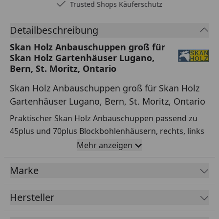
Trusted Shops Käuferschutz
Detailbeschreibung
Skan Holz Anbauschuppen groß für
Skan Holz Gartenhäuser Lugano,
Bern, St. Moritz, Ontario
Skan Holz Anbauschuppen groß für Skan Holz
Gartenhäuser Lugano, Bern, St. Moritz, Ontario
Praktischer Skan Holz Anbauschuppen passend zu
45plus und 70plus Blockbohlenhäusern, rechts, links
oder hinten montierbar
Mehr anzeigen
Breite x Tiefe x
200 x 200 x 210 cm
Marke
Höhe
Hersteller
Fußboden
Inklusive
19 mm Dielen,