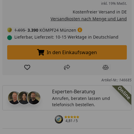
inkl. 19% MwSt.
Kostenfreier Versand in DE
Versandkosten nach Menge und Land
1.695
3.390
KÖMPF24 Münzen
Lieferbar, Lieferzeit: 10-15 Werktage in Deutschland
In den Einkaufswagen
In den Einkaufswagen legen
Produkt zur Wunschliste hinzufügen
Teilen
Produkt Ver
Artikel-Nr.: 146685
Online
Experten-Beratung
Anrufen, beraten lassen und
telefonisch bestellen.
4,81
/ 5