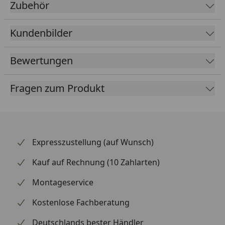
unbehandelt
Zubehör
Wandstärke
28 mm
Kundenbilder
Dachstärke
16 mm
Bewertungen
Fußbodenstärke
19 mm
Türhöhe
150,4 cm
Fragen zum Produkt
Dach
19 mm Profilholz
Dachfläche
5,24 m²
Expresszustellung (auf Wunsch)
Dachschindelbedarf
4 Pakete
Kauf auf Rechnung (10 Zahlarten)
Passend zu
Nur bei Skan Holz
Blockbohlenhäusern
Montageservice
45plus und 70plus
montierbar
Kostenlose Fachberatung
rechts, links oder hinten
Deutschlands bester Händler