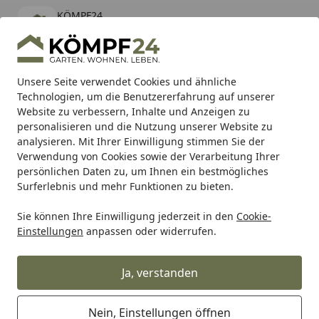
KÖMPF24
Öffnen
Banner schließen
KÖMPF24
kostenlos - Im App Store
Alle Produkte
Mein Konto
Wunschl
Eink
Unsere Seite verwendet Cookies und ähnliche
Technologien, um die Benutzererfahrung auf unserer
Hotline
4,81
/ 5
Suchen
Website zu verbessern, Inhalte und Anzeigen zu
personalisieren und die Nutzung unserer Website zu
analysieren. Mit Ihrer Einwilligung stimmen Sie der
Karibu Pools inkl. gratis Sandfilteranlage & Pool-
Verwendung von Cookies sowie der Verarbeitung Ihrer
Starterset (Gesamtwert bis 468,99€)
persönlichen Daten zu, um Ihnen ein bestmögliches
Surferlebnis und mehr Funktionen zu bieten.
Sie können Ihre Einwilligung jederzeit in den
Cookie-
Alles für den Garten
Gartenmöbel
Garten Loungemöbel
Einstellungen
anpassen oder widerrufen.
Startseite
Sieger Rücken-/Seitenelement
LUGO, Aluminium Graphit -
Ja, verstanden
Abverkauf
Nein, Einstellungen öffnen