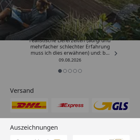
Trusted Shops
4,81
/ 5
„Sehr gute Qualitäts-Markenware,
realistische Lieferzeiten (aufgrund
mehrfacher schlechter Erfahrung
muss ich dies erwähnen) und: bei
Kritik kommt die Antwort
09.08.2026
offensichtlich von einem
Menschen mit Verstand und nicht
von einem Chat-Bot, der
nichtssagende Antworten schickt
Versand
(auch dass ist leider immer öfter
ein Problem). “
Auszeichnungen