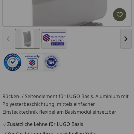
Produk
Vorheriges Bild anzeigen
Näc
authorized.by
Rücken- / Seitenelement für LUGO Basis. Aluminium mit
Polyesterbeschichtung, mittels einfacher
Einstecktechnik flexibel am Basismodul einsetzbar.
Zusätzliche Lehne für LUGO Basis
Zur Gestaltung Ihres individuellen Sofas