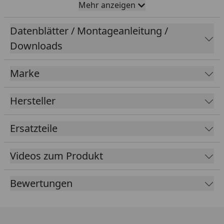
Gehäuse aus weißem Kunststoff und eine LED-
Mehr anzeigen
Beleuchtung, die für eine hohe Lichtqualität sorgt. Sie
können die Farbtemperatur an Ihre Bedürfnisse
Datenblätter / Montageanleitung /
anpassen und die Helligkeit dimmen, um Ihren
Downloads
Wohnraum zu einem angenehmen Ort zu machen.
Diese Leuchte ist einfach und unkompliziert zu
Marke
installieren und bringt Ihnen viele Jahre Freude. Mit
dem modernen Design und der stilvollen Optik der
Konstsmide LED USB-Tischleuchte werden Sie
Hersteller
begeistert sein. Dank der USB-Anschlussmöglichkeit
ist die Leuchte zudem sehr energieeffizient und sorgt
Ersatzteile
für einen geringen Energieverbrauch. Machen Sie
sich bereit für ein angenehmes Ambiente und
Videos zum Produkt
bestellen Sie jetzt die Konstsmide LED USB-
Tischleuchte Scilla, weiss, Farbtemperatur, dimmbar
(7816-250) bei uns im Shop.
Bewertungen