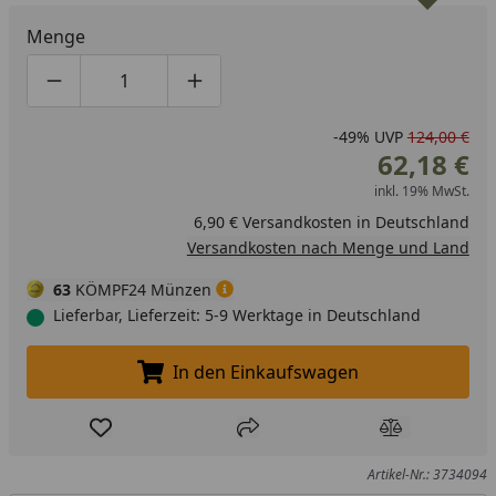
Menge
Produktmenge um eins verringern
Produktmenge manuell eingeben
Produktmenge um eins erhöhen
-49%
UVP
124,00 €
62,18 €
inkl. 19% MwSt.
6,90 € Versandkosten in Deutschland
Versandkosten nach Menge und Land
63
KÖMPF24 Münzen
Lieferbar, Lieferzeit: 5-9 Werktage in Deutschland
In den Einkaufswagen
In den Einkaufswagen legen
Produkt zur Wunschliste hinzufügen
Teilen
Produkt Ver
Artikel-Nr.: 3734094