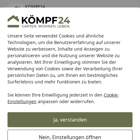
KÖMPF24
Öffnen
Banner schließen
KÖMPF24
kostenlos - Im App Store
Alle Produkte
Mein Konto
Wunschl
Eink
Unsere Seite verwendet Cookies und ähnliche
Technologien, um die Benutzererfahrung auf unserer
Hotline
4,81
/ 5
Suchen
Website zu verbessern, Inhalte und Anzeigen zu
personalisieren und die Nutzung unserer Website zu
analysieren. Mit Ihrer Einwilligung stimmen Sie der
Karibu Pools inkl. gratis Sandfilteranlage & Pool-
Verwendung von Cookies sowie der Verarbeitung Ihrer
Starterset (Gesamtwert bis 468,99€)
persönlichen Daten zu, um Ihnen ein bestmögliches
Surferlebnis und mehr Funktionen zu bieten.
Sie können Ihre Einwilligung jederzeit in den
Cookie-
Alles für den Garten
Außenleuchten
Tischleuchten für 
Einstellungen
anpassen oder widerrufen.
Startseite
Konstsmide LED USB-Tischleuchte
Scilla, weiss, Farbtemperatur,
Ja, verstanden
dimmbar (7816-250)
Nein, Einstellungen öffnen