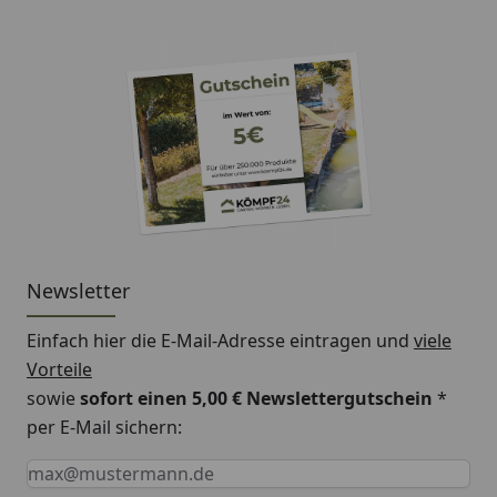
Newsletter
Einfach hier die E-Mail-Adresse eintragen und
viele
Vorteile
sowie
sofort einen 5,00 € Newslettergutschein
*
per E-Mail sichern:
Keine Eingabe erforderlich
Eingabe erforderlich
E-Mail *