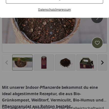
Datenschutz
Impressum
Produk
Vorheriges Bild anzeigen
Näc
Mit unserer Indoor-Pflanzerde bekommst du eine
ideal abgestimmte Rezeptur, die aus Bio-
Grünkompost, Weißtorf, Vermiculit, Bio-Humus und
Pflanzgranulat aus Rohton besteht.
Im Gegensatz zu Kompost aus der Abfallwirtschaftwird