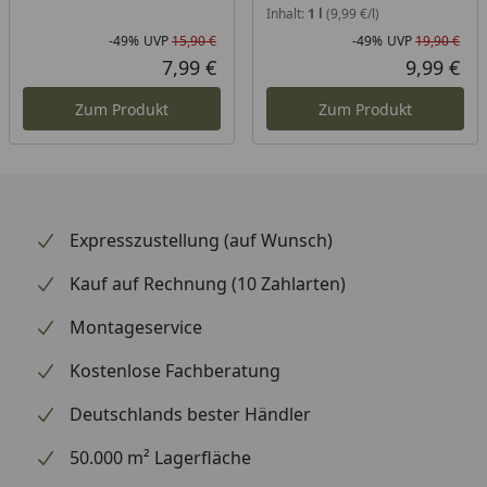
Inhalt:
1 l
(9,99 €/l)
-49%
UVP
15,90 €
-49%
UVP
19,90 €
Rabatt in Prozent
Ursprünglicher Preis
Rab
Urs
7,99 €
9,99 €
Aktueller Preis
Akt
Zum Produkt
Zum Produkt
Expresszustellung (auf Wunsch)
Kauf auf Rechnung (10 Zahlarten)
Montageservice
Kostenlose Fachberatung
Deutschlands bester Händler
50.000 m² Lagerfläche