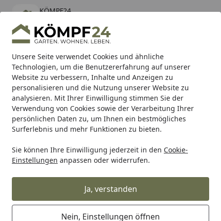
KÖMPF24
Öffnen
Banner schließen
KÖMPF24
kostenlos - Im App Store
Alle Produkte
Mein Konto
Wunschl
Eink
Unsere Seite verwendet Cookies und ähnliche
Technologien, um die Benutzererfahrung auf unserer
Hotline
4,81
/ 5
Suchen
Website zu verbessern, Inhalte und Anzeigen zu
personalisieren und die Nutzung unserer Website zu
analysieren. Mit Ihrer Einwilligung stimmen Sie der
Karibu Pools inkl. gratis Sandfilteranlage & Pool-
Verwendung von Cookies sowie der Verarbeitung Ihrer
Starterset (Gesamtwert bis 468,99€)
persönlichen Daten zu, um Ihnen ein bestmögliches
Surferlebnis und mehr Funktionen zu bieten.
Sie können Ihre Einwilligung jederzeit in den
Cookie-
Alles für den Garten
Hochbeet, Pflanzkasten & mehr!
Bl
Einstellungen
anpassen oder widerrufen.
Startseite
Restberry's Pflanzenerde Indoor
Ja, verstanden
Nein, Einstellungen öffnen