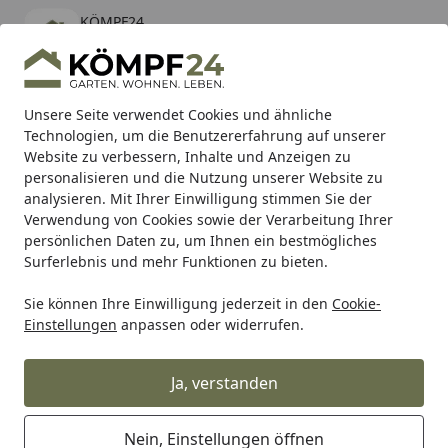
KÖMPF24
Öffnen
Banner schließen
KÖMPF24
kostenlos - Im App Store
Alle Produkte
Mein Konto
Wunschl
Eink
Unsere Seite verwendet Cookies und ähnliche
Technologien, um die Benutzererfahrung auf unserer
Hotline
4,81
/ 5
Suchen
Website zu verbessern, Inhalte und Anzeigen zu
personalisieren und die Nutzung unserer Website zu
analysieren. Mit Ihrer Einwilligung stimmen Sie der
Karibu Pools inkl. gratis Sandfilteranlage & Pool-
Verwendung von Cookies sowie der Verarbeitung Ihrer
Starterset (Gesamtwert bis 468,99€)
persönlichen Daten zu, um Ihnen ein bestmögliches
Surferlebnis und mehr Funktionen zu bieten.
Sie können Ihre Einwilligung jederzeit in den
Cookie-
Alles für den Garten
Gartengeräte & Gartenmaschinen
Einstellungen
anpassen oder widerrufen.
Startseite
Restberry´s Carewish
Ja, verstanden
5
(2 Bewertungen)
Nein, Einstellungen öffnen