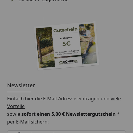
Newsletter
Einfach hier die E-Mail-Adresse eintragen und
viele
Vorteile
sowie
sofort einen 5,00 € Newslettergutschein
*
per E-Mail sichern:
Keine Eingabe erforderlich
Eingabe erforderlich
E-Mail *