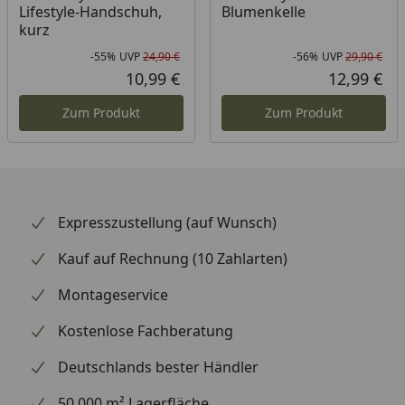
Lifestyle-Handschuh,
Blumenkelle
kurz
-55%
UVP
24,90 €
-56%
UVP
29,90 €
Rabatt in Prozent
Ursprünglicher Preis
Rab
Urs
10,99 €
12,99 €
Aktueller Preis
Akt
Zum Produkt
Zum Produkt
Expresszustellung (auf Wunsch)
Kauf auf Rechnung (10 Zahlarten)
Montageservice
Kostenlose Fachberatung
Deutschlands bester Händler
50.000 m² Lagerfläche