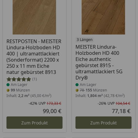
Produkt am Lager
Produkt am Lager
3 Längen
RESTPOSTEN - MEISTER
MEISTER Lindura-
Lindura-Holzboden HD
Holzboden HD 400
400 | ultramattlackiert
Eiche authentic
(Sonderformat) 2200 x
gebürstet 8915 -
250 x 11 mm Eiche
ultramattlackiert 5G
natur gebürstet 8913
Dry®
(1)
Am Lager
Am Lager
99
Münzen
78
155
Münzen
Inhalt:
2,2 m²
(45,00 €/m²)
Inhalt:
1,804 m²
(42,78 €/m²)
-42%
UVP
173,33 €
-26%
UVP
104,54 €
Rabatt in Prozent
Ursprünglicher Preis
Rab
Urs
99,00 €
77,18 €
Aktueller Preis
Akt
Zum Produkt
Zum Produkt