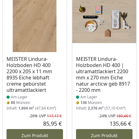
Produkt am Lager
Produkt am Lager
MEISTER Lindura-
MEISTER Lindura-
Holzboden HD 400
Holzboden HD 400 |
2200 x 205 x 11 mm
ultramattlackiert 2200
8935 Eiche lebhaft
mm x 270 mm Eiche
creme gebürstet
natur arcticw geb 8917
ultramattlackiert
- 2200 mm
Am Lager
Am Lager
86
Münzen
136
Münzen
Inhalt:
1,804 m²
(47,64 €/m²)
Inhalt:
2,376 m²
(57,10 €/m²)
-26%
UVP
117,17 €
-24%
UVP
180,46 €
Rabatt in Prozent
Ursprünglicher Preis
Rab
Urs
85,95 €
135,66 €
Aktueller Preis
Akt
Zum Produkt
Zum Produkt