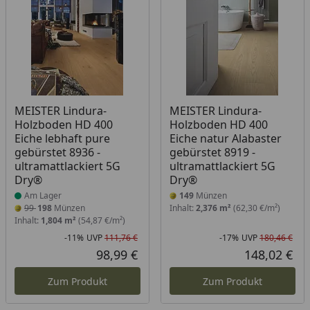
Produkt am Lager
MEISTER Lindura-
MEISTER Lindura-
Holzboden HD 400
Holzboden HD 400
Eiche lebhaft pure
Eiche natur Alabaster
gebürstet 8936 -
gebürstet 8919 -
ultramattlackiert 5G
ultramattlackiert 5G
Dry®
Dry®
Am Lager
149
Münzen
99
198
Münzen
Inhalt:
2,376 m²
(62,30 €/m²)
Inhalt:
1,804 m²
(54,87 €/m²)
-11%
UVP
111,76 €
-17%
UVP
180,46 €
Rabatt in Prozent
Ursprünglicher Preis
Rab
Urs
98,99 €
148,02 €
Aktueller Preis
Akt
Zum Produkt
Zum Produkt