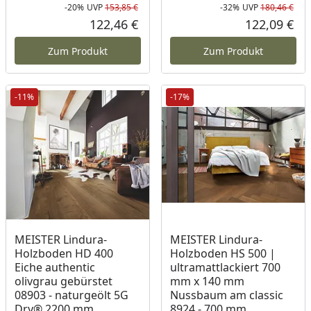
-20%
UVP
153,85 €
-32%
UVP
180,46 €
Rabatt in Prozent
Ursprünglicher Preis
Rab
Urs
122,46 €
122,09 €
Aktueller Preis
Akt
Zum Produkt
Zum Produkt
-11%
-17%
MEISTER Lindura-
MEISTER Lindura-
Holzboden HD 400
Holzboden HS 500 |
Eiche authentic
ultramattlackiert 700
olivgrau gebürstet
mm x 140 mm
08903 - naturgeölt 5G
Nussbaum am classic
Dry® 2200 mm
8924 - 700 mm