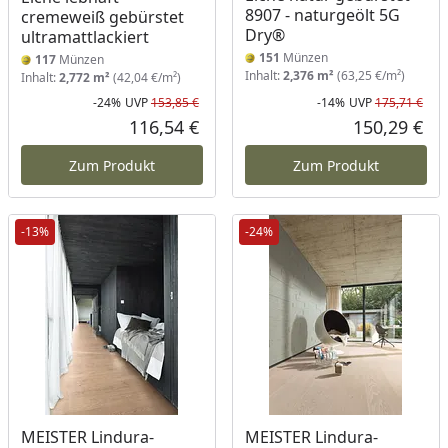
8907 - naturgeölt 5G
cremeweiß gebürstet
Dry®
ultramattlackiert
151
Münzen
117
Münzen
Inhalt:
2,376 m²
(63,25 €/m²)
Inhalt:
2,772 m²
(42,04 €/m²)
-24%
UVP
153,85 €
-14%
UVP
175,71 €
Rabatt in Prozent
Ursprünglicher Preis
Rab
Urs
116,54 €
150,29 €
Aktueller Preis
Akt
Zum Produkt
Zum Produkt
-13%
-24%
Produkt am Lager
MEISTER Lindura-
MEISTER Lindura-