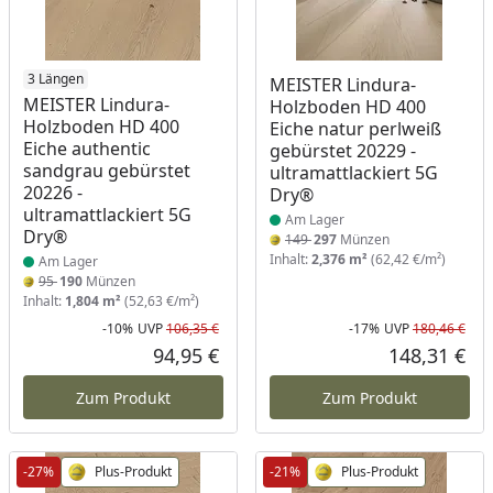
Produkt am Lager
3 Längen
Produkt am Lager
MEISTER Lindura-
MEISTER Lindura-
Holzboden HD 400
Holzboden HD 400
Eiche natur perlweiß
Eiche authentic
gebürstet 20229 -
sandgrau gebürstet
ultramattlackiert 5G
20226 -
Dry®
ultramattlackiert 5G
Am Lager
Dry®
149
297
Münzen
Inhalt:
2,376 m²
(62,42 €/m²)
Am Lager
95
190
Münzen
Inhalt:
1,804 m²
(52,63 €/m²)
-10%
UVP
106,35 €
-17%
UVP
180,46 €
Rabatt in Prozent
Ursprünglicher Preis
Rab
Urs
94,95 €
148,31 €
Aktueller Preis
Akt
Zum Produkt
Zum Produkt
-27%
Plus-Produkt
-21%
Plus-Produkt