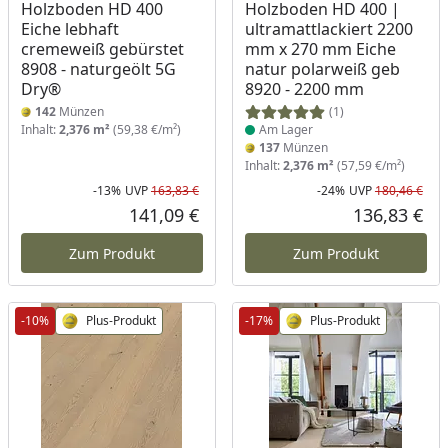
Holzboden HD 400
Holzboden HD 400 |
Eiche lebhaft
ultramattlackiert 2200
cremeweiß gebürstet
mm x 270 mm Eiche
8908 - naturgeölt 5G
natur polarweiß geb
Dry®
8920 - 2200 mm
142
Münzen
(1)
Inhalt:
2,376 m²
(59,38 €/m²)
Am Lager
137
Münzen
Inhalt:
2,376 m²
(57,59 €/m²)
-13%
UVP
163,83 €
-24%
UVP
180,46 €
Rabatt in Prozent
Ursprünglicher Preis
Rab
Urs
141,09 €
136,83 €
Aktueller Preis
Akt
Zum Produkt
Zum Produkt
-10%
Plus-Produkt
-17%
Plus-Produkt