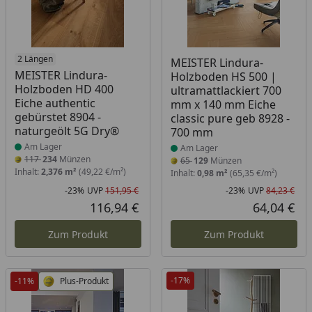
Produkt am Lager
2 Längen
Produkt am Lager
MEISTER Lindura-
MEISTER Lindura-
Holzboden HS 500 |
Holzboden HD 400
ultramattlackiert 700
Eiche authentic
mm x 140 mm Eiche
gebürstet 8904 -
classic pure geb 8928 -
naturgeölt 5G Dry®
700 mm
Am Lager
Am Lager
117
234
Münzen
65
129
Münzen
Inhalt:
2,376 m²
(49,22 €/m²)
Inhalt:
0,98 m²
(65,35 €/m²)
-23%
UVP
151,95 €
-23%
UVP
84,23 €
Rabatt in Prozent
Ursprünglicher Preis
Rab
Urs
116,94 €
64,04 €
Aktueller Preis
Akt
Zum Produkt
Zum Produkt
-17%
-11%
Plus-Produkt