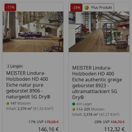
-17%
-28%
Plus-Produkt
2 Längen
Produkt am Lager
MEISTER Lindura-
MEISTER Lindura-
Holzboden HD 400
Holzboden HD 400
Eiche authentic greige
Eiche natur pure
gebürstet 8923 -
gebürstet 8906 -
ultramattlackiert 5G
naturgeölt 5G Dry®
Dry®
147
Münzen
Am Lager
Inhalt:
2,376 m²
(61,52 €/m²)
113
225
Münzen
Inhalt:
2,376 m²
(47,27 €/m²)
-17%
UVP
178,08 €
-28%
UVP
156,70 €
Rabatt in Prozent
Ursprünglicher Preis
Rab
Urs
146,16 €
112,32 €