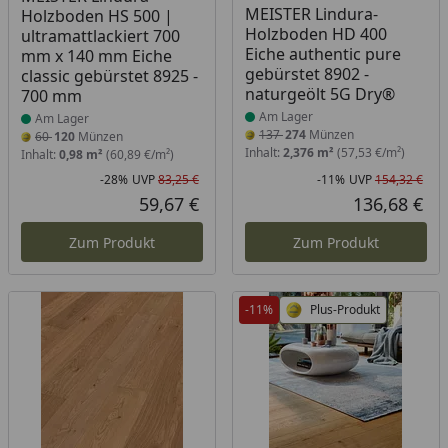
MEISTER Lindura-
Holzboden HS 500 |
Holzboden HD 400
ultramattlackiert 700
Eiche authentic pure
mm x 140 mm Eiche
gebürstet 8902 -
classic gebürstet 8925 -
naturgeölt 5G Dry®
700 mm
Am Lager
Am Lager
137
274
Münzen
60
120
Münzen
Inhalt:
2,376 m²
(57,53 €/m²)
Inhalt:
0,98 m²
(60,89 €/m²)
-28%
UVP
83,25 €
-11%
UVP
154,32 €
Rabatt in Prozent
Ursprünglicher Preis
Rab
Urs
59,67 €
136,68 €
Aktueller Preis
Akt
Zum Produkt
Zum Produkt
-11%
Plus-Produkt