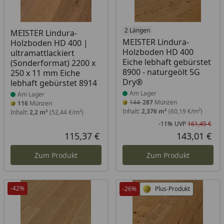
Produkt am Lager
Produkt am Lager
2 Längen
MEISTER Lindura-
MEISTER Lindura-
Holzboden HD 400 |
Holzboden HD 400
ultramattlackiert
Eiche lebhaft gebürstet
(Sonderformat) 2200 x
8900 - naturgeölt 5G
250 x 11 mm Eiche
Dry®
lebhaft gebürstet 8914
Am Lager
Am Lager
144
287
Münzen
116
Münzen
Inhalt:
2,376 m²
(60,19 €/m²)
Inhalt:
2,2 m²
(52,44 €/m²)
-11%
UVP
161,45 €
Rab
Urs
115,37 €
143,01 €
Aktueller Preis
Akt
Zum Produkt
Zum Produkt
-42%
-26%
Plus-Produkt