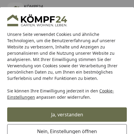
KÖMPF24
Öffnen
Banner schließen
KÖMPF24
kostenlos - Im App Store
Alle Produkte
Mein Konto
Wunschl
Eink
Unsere Seite verwendet Cookies und ähnliche
Technologien, um die Benutzererfahrung auf unserer
Hotline
4,81
/ 5
Suchen
Website zu verbessern, Inhalte und Anzeigen zu
personalisieren und die Nutzung unserer Website zu
analysieren. Mit Ihrer Einwilligung stimmen Sie der
Karibu Pools inkl. gratis Sandfilteranlage & Pool-
Verwendung von Cookies sowie der Verarbeitung Ihrer
Starterset (Gesamtwert bis 468,99€)
persönlichen Daten zu, um Ihnen ein bestmögliches
Surferlebnis und mehr Funktionen zu bieten.
Renovieren & Bauen
Bodenbeläge
Furnierboden
Sie können Ihre Einwilligung jederzeit in den
Cookie-
Startseite
Einstellungen
anpassen oder widerrufen.
Furnierboden
Ja, verstanden
Ihre Artikelübersicht
Nein, Einstellungen öffnen