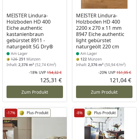
Produkt am Lager
Produkt am Lager
MEISTER Lindura-
MEISTER Lindura-
Holzboden HD 400
Holzboden HD 400
Eiche authentic
2200 x 270 x 11 mm
kastanienbraun
8947 Eiche authentic
gebürstet 8911 -
light gebürstet
naturgeölt 5G Dry®
naturgeölt 220 cm
Am Lager
Am Lager
126
251
Münzen
122
Münzen
Inhalt:
2,376 m²
(52,74 €/m²)
Inhalt:
2,376 m²
(50,94 €/m²)
-18%
UVP
154,32 €
-20%
UVP
151,95 €
Rabatt in Prozent
Ursprünglicher Preis
Rab
Urs
125,31 €
121,04 €
Aktueller Preis
Akt
Zum Produkt
Zum Produkt
-17%
Plus-Produkt
-8%
Plus-Produkt