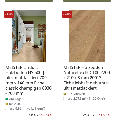
-18%
-24%
Produkt am Lager
MEISTER Lindura-
MEISTER Holzboden
Holzboden HS 500 |
Natureflex HD 100 2200
ultramattlackiert 700
x 210 x 8 mm 20013
mm x 140 mm Eiche
Eiche lebhaft gebürstet
classic champ geb 8930
ultramattlackiert
- 700 mm
115
Münzen
Inhalt:
2,772 m²
(41,26 €/m²)
Am Lager
69
Münzen
Inhalt:
0,98 m²
(69,71 €/m²)
-18%
UVP
84,23 €
-24%
UVP
151,07 €