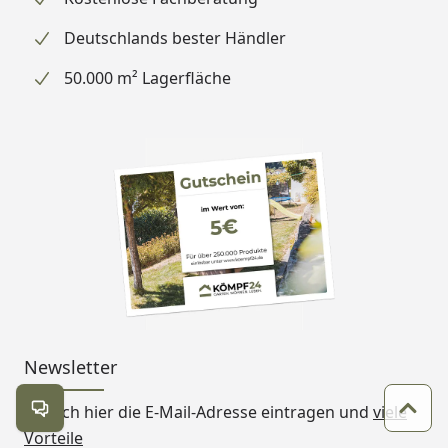
Deutschlands bester Händler
50.000 m² Lagerfläche
Newsletter
Einfach hier die E-Mail-Adresse eintragen und
viele
Kontakt öffnen
Zum 
Vorteile