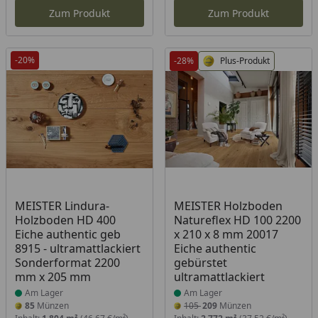
Zum Produkt
Zum Produkt
-20%
-28%
Plus-Produkt
Produkt am Lager
Produkt am Lager
MEISTER Lindura-
MEISTER Holzboden
Holzboden HD 400
Natureflex HD 100 2200
Eiche authentic geb
x 210 x 8 mm 20017
8915 - ultramattlackiert
Eiche authentic
Sonderformat 2200
gebürstet
mm x 205 mm
ultramattlackiert
Am Lager
Am Lager
85
Münzen
105
209
Münzen