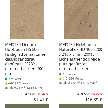
Produkt am Lager
Produkt am Lager
MEISTER Lindura-
MEISTER Holzboden
Holzboden HS 500
Natureflex HD 100 2200
Fischgrätformat Eiche
x 210 x 8 mm 20018
classic sandgrau
Eiche authentic greige
gebürstet 20232 -
pure gebürstet
ultramattlackiert 700
ultramattlackiert
mm
Am Lager
117
234
Münzen
Am Lager
Inhalt:
2,772 m²
(42,17 €/m²)
62
123
Münzen
Inhalt:
0,98 m²
(62,66 €/m²)
-27%
UVP
84,23 €
-21%
UVP
148,30 €
Rabatt in Prozent
Ursprünglicher Preis
Rab
Urs
61,41 €
116,89 €
Aktueller Preis
Akt