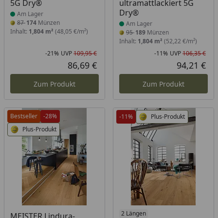
5G Dry®
ultramattlackiert 5G
Dry®
Am Lager
87
174
Münzen
Am Lager
Inhalt:
1,804 m²
(48,05 €/m²)
95
189
Münzen
Inhalt:
1,804 m²
(52,22 €/m²)
-21%
UVP
109,95 €
-11%
UVP
106,35 €
Rabatt in Prozent
Ursprünglicher Preis
Rab
Urs
86,69 €
94,21 €
Aktueller Preis
Akt
Zum Produkt
Zum Produkt
Bestseller
-28%
-11%
Plus-Produkt
Plus-Produkt
Produkt am Lager
Produkt am Lager
2 Längen
MEISTER Lindura-