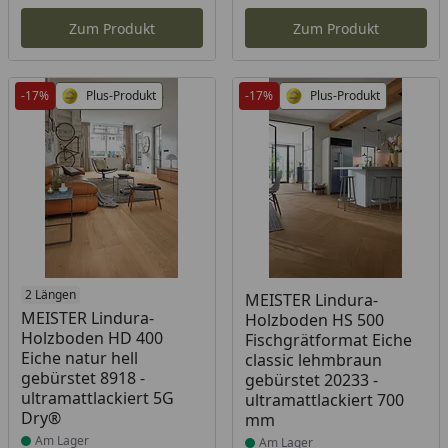
Aktueller Preis
Akt
Zum Produkt
Zum Produkt
-17%
Plus-Produkt
-17%
Plus-Produkt
Produkt am Lager
2 Längen
Produkt am Lager
MEISTER Lindura-
MEISTER Lindura-
Holzboden HS 500
Holzboden HD 400
Fischgrätformat Eiche
Eiche natur hell
classic lehmbraun
gebürstet 8918 -
gebürstet 20233 -
ultramattlackiert 5G
ultramattlackiert 700
Dry®
mm
Am Lager
Am Lager