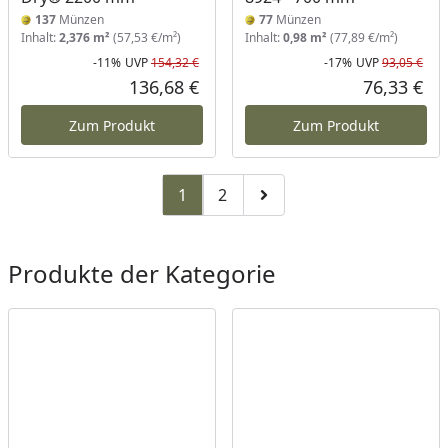
137
Münzen
77
Münzen
Inhalt:
2,376 m²
(57,53 €/m²)
Inhalt:
0,98 m²
(77,89 €/m²)
-11%
UVP
154,32 €
-17%
UVP
93,05 €
Rabatt in Prozent
Ursprünglicher Preis
Rab
Urs
136,68 €
76,33 €
Aktueller Preis
Akt
Zum Produkt
Zum Produkt
1
2
Zu Seite 2
Zur nächsten Seite
Produkte der Kategorie