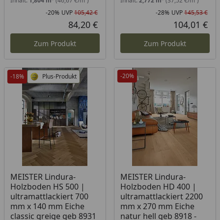
Inhalt:
1,804 m²
(46,67 €/m²)
Inhalt:
2,772 m²
(37,52 €/m²)
-20%
UVP
105,42 €
-28%
UVP
145,53 €
Rabatt in Prozent
Ursprünglicher Preis
Rab
Urs
84,20 €
104,01 €
Aktueller Preis
Akt
Zum Produkt
Zum Produkt
-20%
-18%
Plus-Produkt
Produkt am Lager
Produkt am Lager
MEISTER Lindura-
MEISTER Lindura-
Holzboden HS 500 |
Holzboden HD 400 |
ultramattlackiert 700
ultramattlackiert 2200
mm x 140 mm Eiche
mm x 270 mm Eiche
classic greige geb 8931
natur hell geb 8918 -