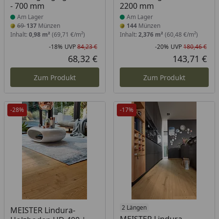
- 700 mm
2200 mm
Am Lager
Am Lager
69
137
Münzen
144
Münzen
Inhalt:
0,98 m²
(69,71 €/m²)
Inhalt:
2,376 m²
(60,48 €/m²)
-18%
UVP
84,23 €
-20%
UVP
180,46 €
Rabatt in Prozent
Ursprünglicher Preis
Rab
Urs
68,32 €
143,71 €
Aktueller Preis
Akt
Zum Produkt
Zum Produkt
-28%
-17%
Produkt am Lager
Produkt am Lager
2 Längen
MEISTER Lindura-