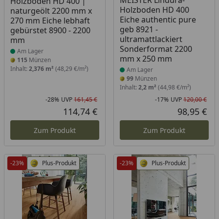
MEISTER Lindura-
Holzboden HD 400 |
Holzboden HD 400
naturgeölt 2200 mm x
Eiche authentic pure
270 mm Eiche lebhaft
geb 8921 -
gebürstet 8900 - 2200
ultramattlackiert
mm
Sonderformat 2200
Am Lager
mm x 250 mm
115
Münzen
Inhalt:
2,376 m²
(48,29 €/m²)
Am Lager
99
Münzen
Inhalt:
2,2 m²
(44,98 €/m²)
-28%
UVP
161,45 €
-17%
UVP
120,00 €
Rabatt in Prozent
Ursprünglicher Preis
Rab
Urs
114,74 €
98,95 €
Aktueller Preis
Akt
Zum Produkt
Zum Produkt
-23%
Plus-Produkt
-23%
Plus-Produkt