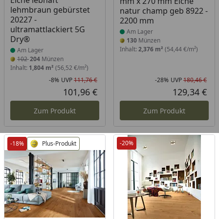
Eiche lebhaft
mm x 270 mm Eiche
lehmbraun gebürstet
natur champ geb 8922 -
20227 -
2200 mm
ultramattlackiert 5G
Am Lager
Dry®
130
Münzen
Inhalt:
2,376 m²
(54,44 €/m²)
Am Lager
102
204
Münzen
Inhalt:
1,804 m²
(56,52 €/m²)
-8%
UVP
111,76 €
-28%
UVP
180,46 €
Rabatt in Prozent
Ursprünglicher Preis
Rab
Urs
101,96 €
129,34 €
Aktueller Preis
Akt
Zum Produkt
Zum Produkt
-20%
-18%
Plus-Produkt