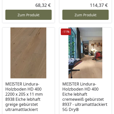
Rabatt in Prozent
Ursprünglicher Preis
Rab
Urs
68,32 €
114,37 €
Aktueller Preis
Akt
Zum Produkt
Zum Produkt
-11%
Produkt am Lager
MEISTER Lindura-
MEISTER Lindura-
Holzboden HD 400
Holzboden HD 400
2200 x 205 x 11 mm
Eiche lebhaft
8938 Eiche lebhaft
cremeweiß gebürstet
greige gebürstet
8937 - ultramattlackiert
ultramattlackiert
5G Dry®