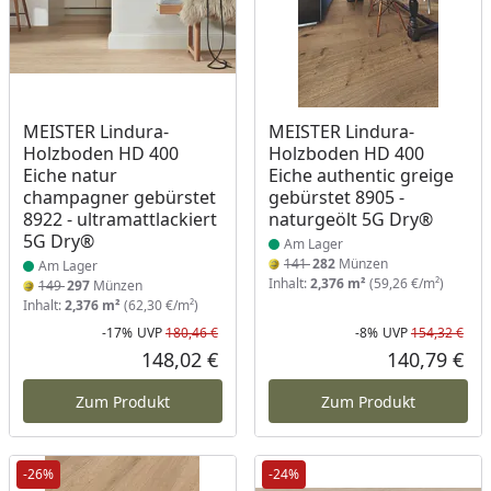
Produkt am Lager
Produkt am Lager
MEISTER Lindura-
MEISTER Lindura-
Holzboden HD 400
Holzboden HD 400
Eiche natur
Eiche authentic greige
champagner gebürstet
gebürstet 8905 -
8922 - ultramattlackiert
naturgeölt 5G Dry®
5G Dry®
Am Lager
141
282
Münzen
Am Lager
Inhalt:
2,376 m²
(59,26 €/m²)
149
297
Münzen
Inhalt:
2,376 m²
(62,30 €/m²)
-17%
UVP
180,46 €
-8%
UVP
154,32 €
Rabatt in Prozent
Ursprünglicher Preis
Rab
Urs
148,02 €
140,79 €
Aktueller Preis
Akt
Zum Produkt
Zum Produkt
-26%
-24%