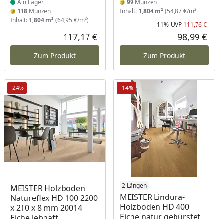
Am Lager
99
Münzen
118
Münzen
Inhalt:
1,804 m²
(54,87 €/m²)
Inhalt:
1,804 m²
(64,95 €/m²)
-11%
UVP
111,76 €
Rab
Urs
117,17 €
98,99 €
Aktueller Preis
Akt
Zum Produkt
Zum Produkt
-24%
-14%
2 Längen
MEISTER Holzboden
MEISTER Lindura-
Natureflex HD 100 2200
Holzboden HD 400
x 210 x 8 mm 20014
Eiche natur gebürstet
Eiche lebhaft