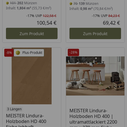
101
202
Münzen
70
139
Münzen
Inhalt:
1,804 m²
(55,73 €/m²)
Inhalt:
0,98 m²
(70,84 €/m²)
-17%
UVP
122,58 €
-17%
UVP
84,23 €
Rabatt in Prozent
Ursprünglicher Preis
Rab
Urs
100,54 €
69,42 €
Aktueller Preis
Akt
Zum Produkt
Zum Produkt
-28%
-8%
Plus-Produkt
Produkt am Lager
3 Längen
Produkt am Lager
MEISTER Lindura-
MEISTER Lindura-
Holzboden HD 400 |
Holzboden HD 400
ultramattlackiert 2200