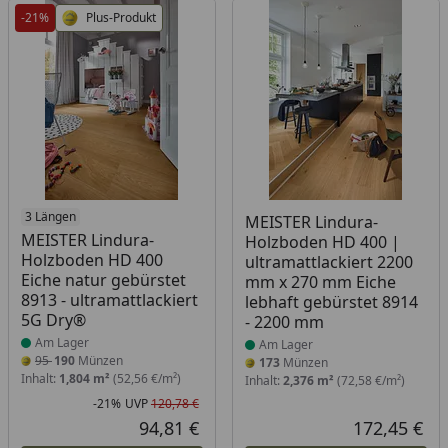
-21%
Plus-Produkt
Produkt am Lager
3 Längen
Produkt am Lager
MEISTER Lindura-
MEISTER Lindura-
Holzboden HD 400 |
Holzboden HD 400
ultramattlackiert 2200
Eiche natur gebürstet
mm x 270 mm Eiche
8913 - ultramattlackiert
lebhaft gebürstet 8914
5G Dry®
- 2200 mm
Am Lager
Am Lager
95
190
Münzen
173
Münzen
Inhalt:
1,804 m²
(52,56 €/m²)
Inhalt:
2,376 m²
(72,58 €/m²)
-21%
UVP
120,78 €
Rabatt in Prozent
Ursprünglicher Preis
94,81 €
172,45 €
Aktueller Preis
Akt