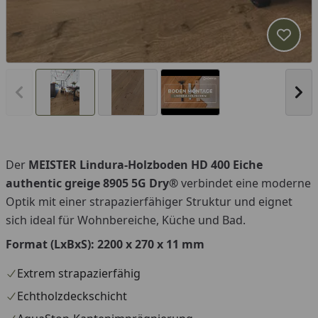
Produk
Vorheriges Bild anzeigen
Näc
Der
MEISTER Lindura-Holzboden HD 400 Eiche
You
authentic greige 8905 5G Dry®
verbindet eine moderne
Optik mit einer strapazierfähiger Struktur und eignet
sich ideal für Wohnbereiche, Küche und Bad.
Format (LxBxS):
2200 x 270 x 11 mm
Extrem strapazierfähig
Echtholzdeckschicht