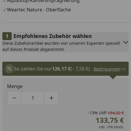
AquaStop-Kantenimprägnierung
Weartec Nature - Oberfläche
Empfohlenes Zubehör wählen
Diese Zubehörartikel wurden von unseren Experten speziell
auf dieses Produkt abgestimmt.
So zahlen Sie nur
126,17 €
(– 7,58 €)
Bedingungen
Menge
Produktmenge um eins verringern
Produktmenge manuell eingeben
Produktmenge um eins erhöhen
-13%
UVP
154,32 €
133,75 €
inkl. 19% MwSt.