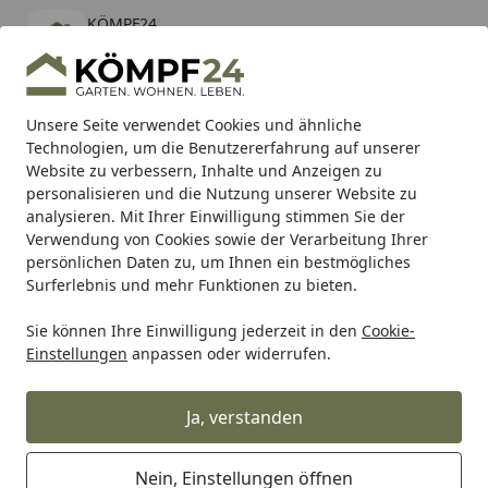
KÖMPF24
Öffnen
Banner schließen
KÖMPF24
kostenlos - Im App Store
Alle Produkte
Mein Konto
Wunschl
Eink
Unsere Seite verwendet Cookies und ähnliche
Technologien, um die Benutzererfahrung auf unserer
Hotline
4,81
/ 5
Suchen
Website zu verbessern, Inhalte und Anzeigen zu
personalisieren und die Nutzung unserer Website zu
analysieren. Mit Ihrer Einwilligung stimmen Sie der
Karibu Pools inkl. gratis Sandfilteranlage & Pool-
Verwendung von Cookies sowie der Verarbeitung Ihrer
Starterset (Gesamtwert bis 468,99€)
persönlichen Daten zu, um Ihnen ein bestmögliches
Surferlebnis und mehr Funktionen zu bieten.
Sie können Ihre Einwilligung jederzeit in den
Cookie-
Meister
Meister Böden
Meister Lindura-Holzböden
Me
Einstellungen
anpassen oder widerrufen.
Startseite
MEISTER Lindura-Holzboden HD 400
Eiche authentic greige gebürstet
Ja, verstanden
8905 - naturgeölt 5G Dry®
Nein, Einstellungen öffnen