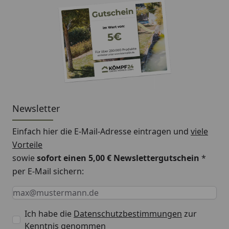
Newsletter
Einfach hier die E-Mail-Adresse eintragen und
viele
Vorteile
sowie
sofort einen 5,00 € Newslettergutschein
*
per E-Mail sichern:
Keine Eingabe erforderlich
Eingabe erforderlich
E-Mail *
Ich habe die
Datenschutzbestimmungen
zur
Kenntnis genommen