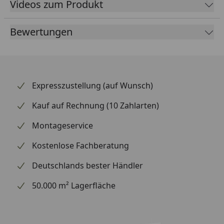
Videos zum Produkt
Betonschicht vollflächig eingebaut sind.
Format (LxBxS):
2200 x 270 x 11 mm
Bewertungen
Produktaufbau
a
Weartec Nature - wohnfertig naturgeölte
Expresszustellung (auf Wunsch)
Oberfläche auf Basis natürlich
nachwachsender Rohstoffe (Wachse und Öle)
Kauf auf Rechnung (10 Zahlarten)
b
Echtholzdeckschicht
Montageservice
c
Wood-Powder-Schicht
Kostenlose Fachberatung
d
HDF-Mittellage
Deutschlands bester Händler
e
AquaStop-Kantenimprägnierung
50.000 m² Lagerfläche
f
Echtholz-Wood-Powder-Gegenzug