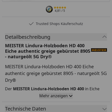
4,81
/ 5
Trusted Shops Käuferschutz
Detailbeschreibung
MEISTER Lindura-Holzboden HD 400
Eiche authentic greige gebürstet 8905
- naturgeölt 5G Dry®
MEISTER Lindura-Holzboden HD 400 Eiche
authentic greige gebürstet 8905 - naturgeölt 5G
Dry®
Der
MEISTER Lindura-Holzboden HD 400
in Eiche
authentic greige begeistert durch eine naturgeölte
Mehr anzeigen
Oberfläche und seine
Echtholzdeckschicht
, die
Technische Daten
jedem Raum eine edle, natürliche
Atmosphäre