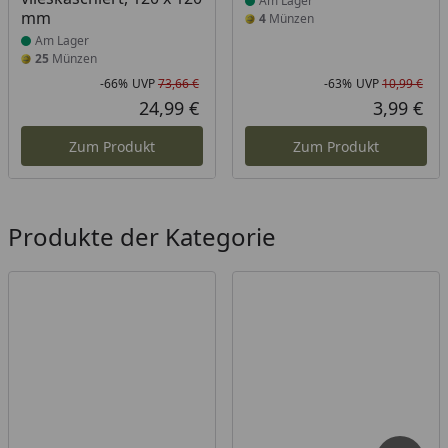
Am Lager
mm
4
Münzen
Am Lager
25
Münzen
-66%
UVP
73,66 €
-63%
UVP
10,99 €
Rabatt in Prozent
Ursprünglicher Preis
Rab
Urs
24,99 €
3,99 €
Aktueller Preis
Akt
Zum Produkt
Zum Produkt
Produkte der Kategorie