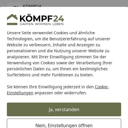
KÖMPF24
Öffnen
Banner schließen
KÖMPF24
kostenlos - Im App Store
Alle Produkte
Mein Konto
Wunschl
Eink
Unsere Seite verwendet Cookies und ähnliche
Technologien, um die Benutzererfahrung auf unserer
Hotline
4,81
/ 5
Suchen
Website zu verbessern, Inhalte und Anzeigen zu
personalisieren und die Nutzung unserer Website zu
analysieren. Mit Ihrer Einwilligung stimmen Sie der
Karibu Pools inkl. gratis Sandfilteranlage & Pool-
Verwendung von Cookies sowie der Verarbeitung Ihrer
Starterset (Gesamtwert bis 468,99€)
persönlichen Daten zu, um Ihnen ein bestmögliches
Surferlebnis und mehr Funktionen zu bieten.
Renovieren & Bauen
Baustoffe
Trockenbau
Zubehör
Sie können Ihre Einwilligung jederzeit in den
Cookie-
Startseite
Einstellungen
anpassen oder widerrufen.
Zubehör für den Trockenbau
Ja, verstanden
Ihre Artikelübersicht
Nein, Einstellungen öffnen