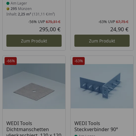
Am Lager
295
Münzen
Inhalt:
2,25 m²
(131,11 €/m²)
-56%
UVP
675,31 €
-63%
UVP
67,75 €
Rabatt in Prozent
Ursprünglicher Preis
Rab
Urs
295,00 €
24,90 €
Aktueller Preis
Akt
Zum Produkt
Zum Produkt
-66%
-63%
Produkt am Lager
Produkt am Lager
WEDI Tools
WEDI Tools
Dichtmanschetten
Steckverbinder 90°
vlieskaschiert, 120 x 120