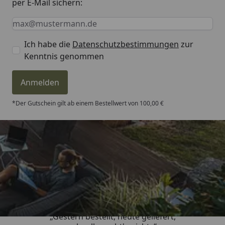
per E-Mail sichern:
Keine Eingabe erforderlich
Eingabe erforderlich
E-Mail *
Ich habe die
Datenschutzbestimmungen
zur
Kenntnis genommen
Anmelden
*Der Gutschein gilt ab einem Bestellwert von 100,00 €
Trusted Shops
4,81
/ 5
„Gestern bestellt, heute geliefert,