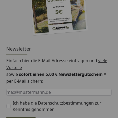
Für die Ermittlung der zulässigen Last wurde auf der
Widerstandsseite der Teilsicherheitsbeiwert aus der
Zulassung yM = 1,5 und auf der Einwirkungsseite ein
Teilsicherheitswert yF = 1,4 berücksichtigt
Newsletter
Technisches Datenblatt Tools Metalldübel
Einfach hier die E-Mail-Adresse eintragen und
viele
Vorteile
sowie
sofort einen 5,00 € Newslettergutschein
*
per E-Mail sichern:
Keine Eingabe erforderlich
Eingabe erforderlich
E-Mail *
Ich habe die
Datenschutzbestimmungen
zur
Kenntnis genommen