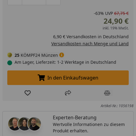
Produktmenge um eins verringern
Produktmenge manuell eingeben
Produktmenge um eins erhöhen
-63%
UVP
67,75 €
24,90 €
inkl. 19% MwSt.
6,90 € Versandkosten in Deutschland
Versandkosten nach Menge und Land
25
KÖMPF24 Münzen
Am Lager, Lieferzeit: 1-2 Werktage in Deutschland
In den Einkaufswagen
In den Einkaufswagen legen
Produkt zur Wunschliste hinzufügen
Teilen
Produkt Ver
Artikel-Nr.: 1056198
Experten-Beratung
Wertvolle Informationen zu diesem
Produkt erhalten.