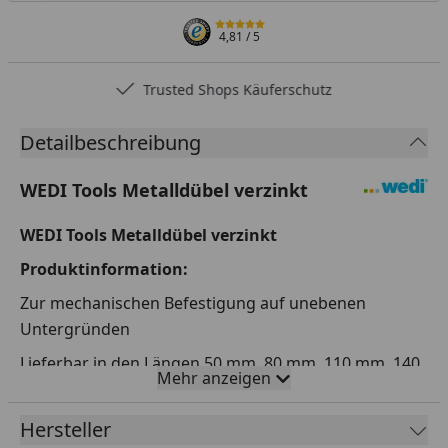
4,81
/ 5
Trusted Shops Käuferschutz
Detailbeschreibung
WEDI Tools Metalldübel verzinkt
WEDI Tools Metalldübel verzinkt
Produktinformation:
Zur mechanischen Befestigung auf unebenen
Untergründen
Lieferbar in den Längen 50 mm, 80 mm, 110 mm, 140
Mehr anzeigen
mm und 200 mm
Verpackungsgröße: je 100 Stück im Karton
Hersteller