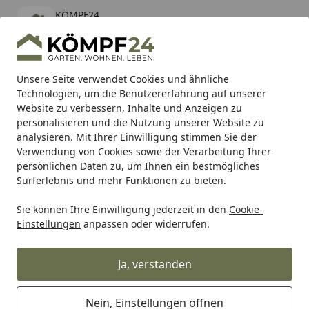
KÖMPF24
Öffnen
Banner schließen
KÖMPF24
kostenlos - Im App Store
Alle Produkte
Mein Konto
Wunschl
Eink
Unsere Seite verwendet Cookies und ähnliche
Technologien, um die Benutzererfahrung auf unserer
Hotline
4,81
/ 5
Suchen
Website zu verbessern, Inhalte und Anzeigen zu
personalisieren und die Nutzung unserer Website zu
analysieren. Mit Ihrer Einwilligung stimmen Sie der
Karibu Pools inkl. gratis Sandfilteranlage & Pool-
Verwendung von Cookies sowie der Verarbeitung Ihrer
Starterset (Gesamtwert bis 468,99€)
persönlichen Daten zu, um Ihnen ein bestmögliches
Surferlebnis und mehr Funktionen zu bieten.
Sie können Ihre Einwilligung jederzeit in den
Cookie-
wedi
Zubehör für Wedi Elemente
WEDI Tools Metalldübe
Einstellungen
anpassen oder widerrufen.
Startseite
WEDI Tools Metalldübel verzinkt
Ja, verstanden
Nein, Einstellungen öffnen